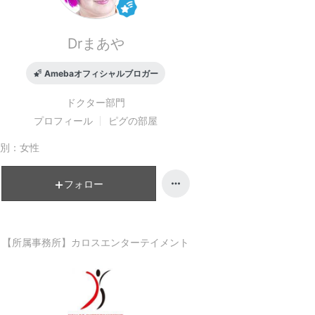
Drまあや
Amebaオフィシャルブロガー
ドクター
部門
プロフィール
ピグの部屋
別：
女性
フォロー
【所属事務所】カロスエンターテイメント