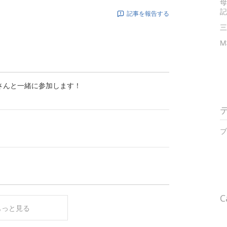
母
記
記事を報告する
三
M
HAさんと一緒に参加します！
ブ
C
もっと見る