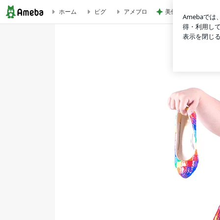
美優 大成功のセル
ホーム
ピグ
アメブロ
Drまあやオフィシャルブログ「Drまあや デザイン研究所」Powere