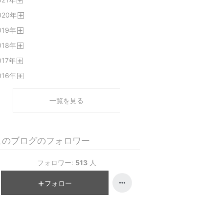
く
開
020
年
く
開
019
年
く
開
018
年
く
開
017
年
く
開
016
年
く
開
く
一覧を見る
このブログのフォロワー
フォロワー:
513
人
フォロー