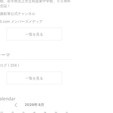
校、岩手県北上市立和賀東中学校、５０周年
念誌！
菱鉛筆公式チャンネル
3.com メンバーズメディア
一覧を見る
テーマ
ログ ( 256 )
一覧を見る
alendar
2026年 8月
日
月
火
水
木
金
土