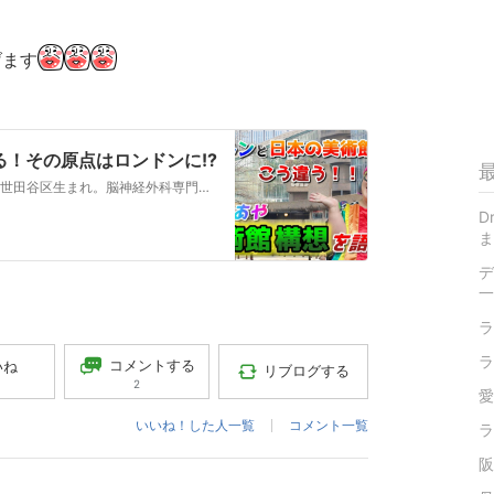
げます
る！その原点はロンドンに!?
Dr.MAAYA TV 毎週月曜21時更新‼︎1975年、東京都世田谷区生まれ。脳神経外科専門医でありファッションデザイナー。2000年、岩手医科大学医学部卒業後、慶應義塾大学外科学教室脳神経外科に入局し、脳神経外科医として勤務。2009年、日本外国語専門学校海外芸術大学留学科に入学し、翌年からセントラル・セント...
D
ま
デ
一
ラ
ラ
コメントする
いね
リブログする
2
愛
いいね！した人一覧
コメント一覧
ラ
阪