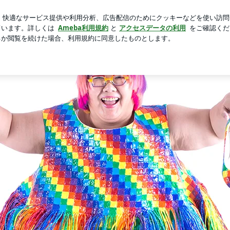
フまつげパーマ
芸能人ブログ
人気ブログ
新規登録
ロ
d by Ameba