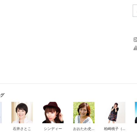
グ
石井さとこ
シンディー
おおたわ史絵
柏崎桃子（ももち）