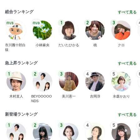
総合ランキング
すべて見る
1
2
3
市川團十郎白
小林麻央
だいたひかる
桃
クロ
猿
急上昇ランキング
すべて見る
1
2
3
4
5
木村直人
BEYOOOOO
美川憲一
吉岡淳
水森かおり
NDS
新登場ランキング
すべて見る
1
2
3
4
5