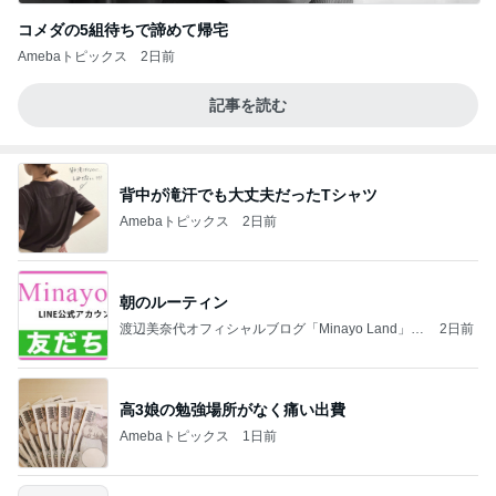
コメダの5組待ちで諦めて帰宅
Amebaトピックス
2日前
記事を読む
背中が滝汗でも大丈夫だったTシャツ
Amebaトピックス
2日前
朝のルーティン
渡辺美奈代オフィシャルブログ「Minayo Land」P
2日前
owered by Ameba
高3娘の勉強場所がなく痛い出費
Amebaトピックス
1日前