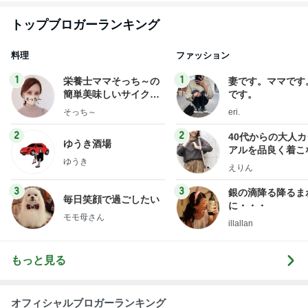
トップブロガーランキング
料理
ファッション
1
1
栄養士ママそっち～の
妻です。ママです
簡単美味しいサイクル
です。
献立
そっち～
eri.
2
2
40代からの大人
ゆうき酒場
アルを品良く着こ
ゆうき
ファッションブロ
えりん
3
3
銀の滴降る降るま
毎日笑顔で過ごしたい
に・・・
モモ母さん
illallan
もっと見る
オフィシャルブロガーランキング