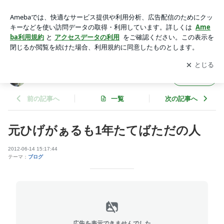
元ひげがぁるも1年たてばただの人 | ！ドテ子ブログはここか
ら！
アプリをダウンロードして
ブログの更新通知
を受け取りまし
開く
ょう。
！ドテ子ブログはここから！
フォロー
前の記事へ
一覧
次の記事へ
元ひげがぁるも1年たてばただの人
2012-06-14 15:17:44
テーマ：
ブログ
広告を表示できませんでした