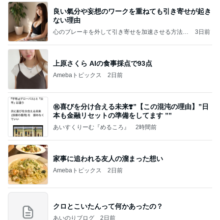
良い氣分や妄想のワークを重ねても引き寄せが起き
ない理由
心のブレーキを外して引き寄せを加速させる方法：
3日前
引き寄せ研究所
上原さくら AIの食事採点で93点
Amebaトピックス
2日前
㊗️喜びを分け合える未来❣️”【この混沌の理由】”⽇
本も⾦融リセットの準備をしてます ””
あいすくりーむ『めるころ』
2時間前
家事に追われる友人の溜まった想い
Amebaトピックス
2日前
クロとこいたんって何かあったの？
あいのりブログ
2日前