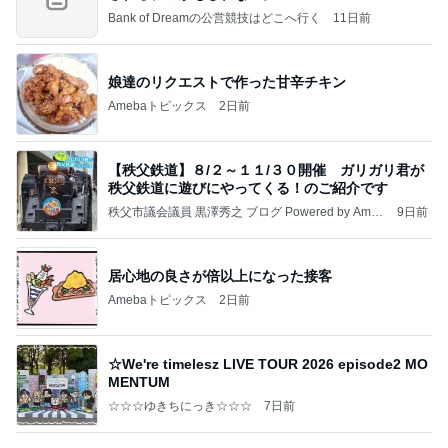
Bank of Dreamの公営競技はどこへ行く
11日前
娘達のリクエストで作った甘辛チキン
Amebaトピックス
2日前
【秩父鉄道】８/２～１１/３０開催 ガリガリ君が
秩父鉄道に遊びにやってくる！のご紹介です
秩父市議会議員 黒澤秀之 ブログ Powered by Ameb
9日前
a
居心地の良さが倍以上になった接客
Amebaトピックス
2日前
☆We're timelesz LIVE TOUR 2026 episode2 MO
MENTUM
☆☆☆ゆきちにっき☆☆☆
7日前