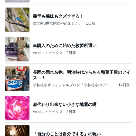
義母も義妹もクズすぎる！
義実家3世代同居やめました。
1日前
車購入のために始めた教習所通い
Amebaトピックス
2日前
長岡の隠れ名物。明治時代からある和菓子屋のアイ
ス…！
小林礼奈オフィシャルブログ「小林礼奈のブーブ
14日前
ーブログ」Powered by Ameba
肩代わり出来ない小さな地震の噂
Amebaトピックス
2日前
「自分のことは自分でする」の呪い