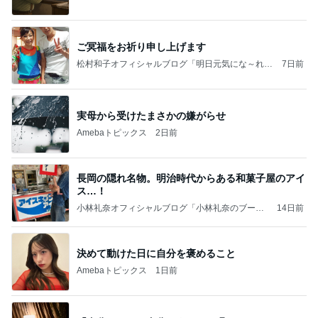
ご冥福をお祈り申し上げます
松村和子オフィシャルブログ「明日元気にな～れ」
7日前
Powered by Ameba
実母から受けたまさかの嫌がらせ
Amebaトピックス
2日前
長岡の隠れ名物。明治時代からある和菓子屋のアイ
ス…！
小林礼奈オフィシャルブログ「小林礼奈のブーブ
14日前
ーブログ」Powered by Ameba
決めて動けた日に自分を褒めること
Amebaトピックス
1日前