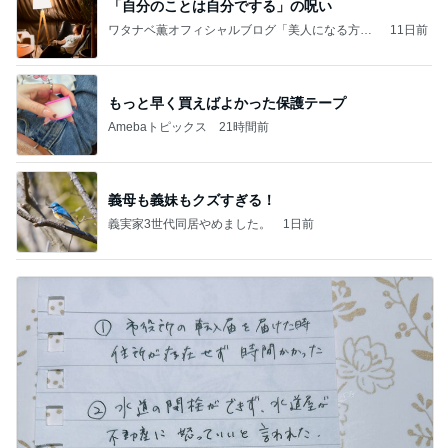
「自分のことは自分でする」の呪い
ワタナベ薫オフィシャルブログ「美人になる方
11日前
法」Powered by Ameba
もっと早く買えばよかった保護テープ
Amebaトピックス
21時間前
義母も義妹もクズすぎる！
義実家3世代同居やめました。
1日前