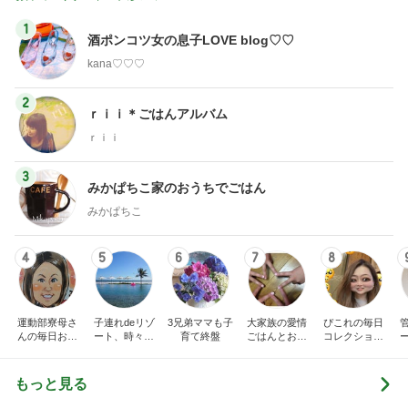
1
酒ポンコツ女の息子LOVE blog♡♡
kana♡♡♡
2
ｒｉｉ＊ごはんアルバム
ｒｉｉ
3
みかぱちこ家のおうちでごはん
みかぱちこ
4
5
6
7
8
運動部寮母さ
子連れdeリゾ
3兄弟ママも子
大家族の愛情
ぴこれの毎日
んの毎日お弁
ート、時々キ
育て終盤
ごはんとお弁
コレクション
当☆毎日ごは
ャラ弁
当❤︎
♬.*ﾟ
ん☆
もっと見る