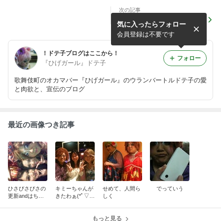
次の記事
ひさびさびさの更新andはち
気に入ったらフォロー
ゅ登場
会員登録は不要です
！ドテ子ブログはここから！
フォロー
『ひげガール』ドテ子
歌舞伎町のオカマバー『ひげガール』のウランバートルドテ子の愛
と肉欲と、宣伝のブログ
最近の画像つき記事
ひさびさびさの
キミーちゃんが
せめて、人間ら
でっていう
更新andはちゅ
きたわぁ(*ﾟ▽ﾟ
しく
登場
*)'･*:.｡. .｡.:
*･゜ﾟ･*
もっと見る