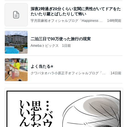
深夜2時過ぎ20分くらい玄関に男性がいてドアをた
たいたり蹴とばしたりして怖い
宇月田麻裕オフィシャルブログ「Happiness Fa
14時間前
ctory」Powered by Ameba
二泊三日で30万使った旅行の現実
Amebaトピックス
1日前
よく当たる⭐️
クワバタオハラ小原正子オフィシャルブログ「女
14日前
前。」powered by Ameba