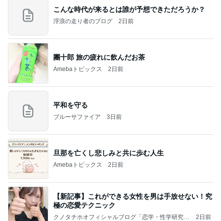
こんな時代が来るとは誰が予想できただろうか？
浮浪の走り者のブログ
2日前
團十郎 旅の疲れに飲んだお茶
Amebaトピックス
2日前
平和を守る
ブルーサファイア
3日前
旦那を亡くし悲しみと共に歩む人生
Amebaトピックス
2日前
【新記事】これができる女性を男は手放せない！究
極の恋愛テクニック
クノタチホオフィシャルブログ「恋学・性学研究
2日前