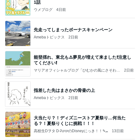
1話
ウメブログ
4日前
先走ってしまったボーナスキャンペーン
Amebaトピックス
2日前
能登揺れ、東北も⚠️夢見が増えて来ました❗️注意し
てください❗️
マリアオフィシャルブログ「ひむかの風にさそわれ
2日前
て」Powered by Ameba
指差した先はまさかの骨壷の上
Amebaトピックス
2日前
大当たり？！ディズニーストア夏祭り…何当た
る？！夏祭りくじに挑戦！！！
高校生Dヲタ Ꭰ-ᎮꭵꭹꭴのDisneyにっき！！✎ܚ
13日前