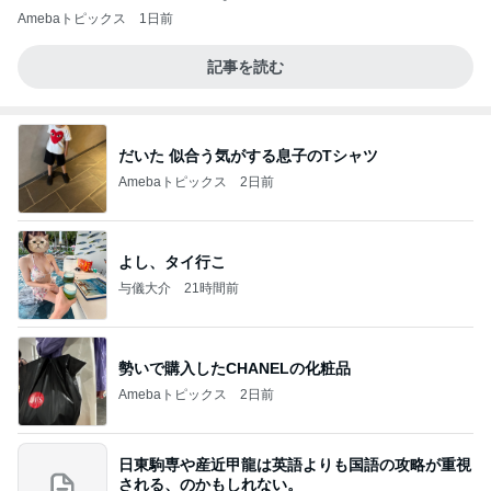
Amebaトピックス
1日前
記事を読む
だいた 似合う気がする息子のTシャツ
Amebaトピックス
2日前
よし、タイ行こ
与儀大介
21時間前
勢いで購入したCHANELの化粧品
Amebaトピックス
2日前
日東駒専や産近甲龍は英語よりも国語の攻略が重視
される、のかもしれない。