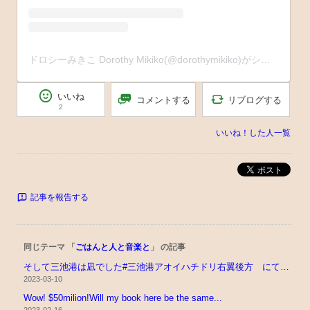
ドロシーみきこ Dorothy Mikiko(@dorothymikiko)がシェアした投稿
いいね
リブログする
コメントする
2
いいね！した人一覧
ポスト
記事を報告する
同じテーマ 「
ごはんと人と音楽と
」 の記事
そして三池港は凪でした#三池港アオイハチドリ右翼後方 にて#福岡県 #大牟田市 ...
2023-03-10
Wow! $50milion!Will my book here be the same...
2023-02-16