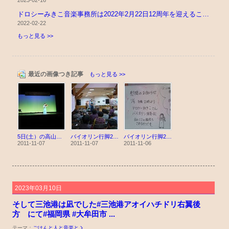
ドロシーみきこ音楽事務所は2022年2月22日12周年を迎えることができましたいつも応...
2022-02-22
もっと見る >>
最近の画像つき記事
もっと見る >>
5日(土）の高山での宿泊と、バイオリン行脚26歩目について・・・
バイオリン行脚24歩目パート２
バイオリン行脚25歩目は・・・
2011-11-07
2011-11-07
2011-11-06
2023年03月10日
そして三池港は凪でした#三池港アオイハチドリ右翼後
方 にて#福岡県 #大牟田市 ...
テーマ：
ごはんと人と音楽と