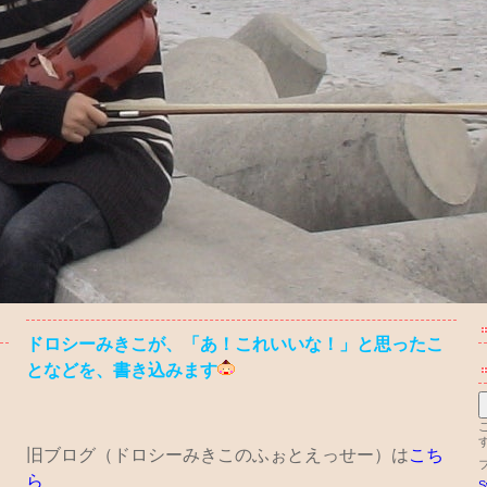
ドロシーみきこが、「あ！これいいな！」と思ったこ
となどを、書き込みます
旧ブログ（ドロシーみきこのふぉとえっせー）は
こち
ら
S