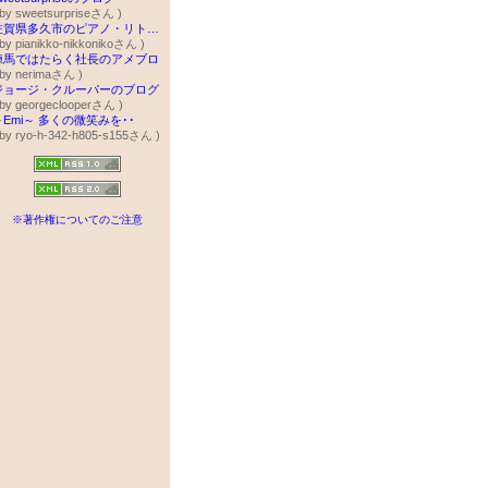
 by sweetsurpriseさん )
佐賀県多久市のピアノ・リトミック講師 西山郁子
 by pianikko-nikkonikoさん )
練馬ではたらく社長のアメブロ
 by nerimaさん )
ジョージ・クルーパーのブログ
 by georgeclooperさん )
～Emi～ 多くの微笑みを･･
 by ryo-h-342-h805-s155さん )
※著作権についてのご注意