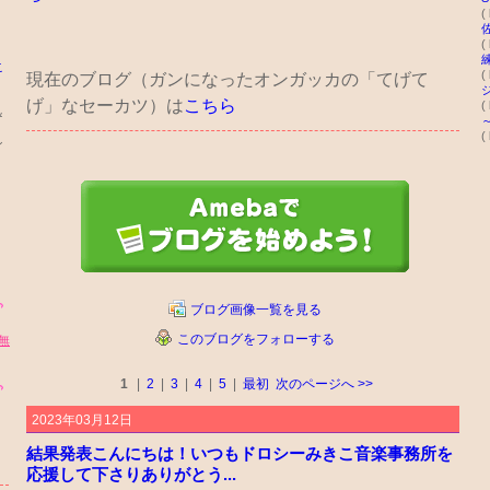
(
(
こ
(
現在のブログ（ガンになったオンガッカの「てげて
げ」なセーカツ）は
こちら
(
＆
(
ン
ブログ画像一覧を見る
このブログをフォローする
無
1
|
2
|
3
|
4
|
5
|
最初
次のページへ
>>
2023年03月12日
結果発表こんにちは！いつもドロシーみきこ音楽事務所を
応援して下さりありがとう...