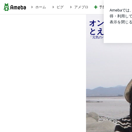
予想以上の映画第二
ホーム
ピグ
アメブロ
オンガッカ（バイオリニスト＆作曲家） ドロシーみきこのふぉとえっせー
オンガッカ
とえっせー
「元気のバトン ドロシーみ