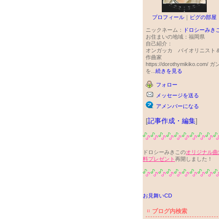
プロフィール
｜
ピグの部屋
ニックネーム：
ドロシーみき
お住まいの地域：
福岡県
自己紹介：
オンガッカ バイオリニスト
作曲家
https://dorothymikiko.com/ ガ
を...
続きを見る
フォロー
メッセージを送る
アメンバーになる
[
記事作成・編集
]
ドロシーみきこの
オリジナル曲
料プレゼント
再開しました！
お見舞いCD
ブログ内検索