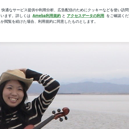
弾の入場特典
新規登録
ロ
芸能人ブログ
人気ブログ
（バイオリニスト＆作曲家） ドロシー
きこ全国1750市区町村バイオリン行脚」実施中。あなたの街にもやってきま～す