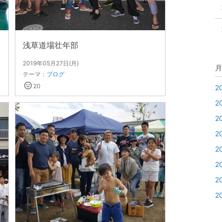
浅草道場壮年部
2019年05月27日(月)
月
テーマ：
ブログ
20
2
2
2
2
2
2
2
2