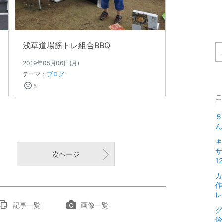
浅草道場筋トレ組合BBQ
2019年05月06日(月)
テーマ：
ブログ
5
こ
５
ん
キ
サ
次ページ
1
カ
作
レ
記事一覧
画像一覧
グ