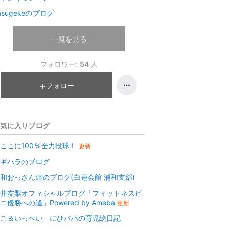
asugekeのブログ
一覧を見る
フォロワー:
54
人
フォロー
気に入りブログ
ここに100％全力投球！
更新
ギハラのブログ
和おっさん達のブログ(白蓮会館 浦和支部)
井友梨オフィシャルブログ「フィットネスビ
ニ優勝への道」Powered by Ameba
更新
こ＆いっぺい にひパパの育児絵日記