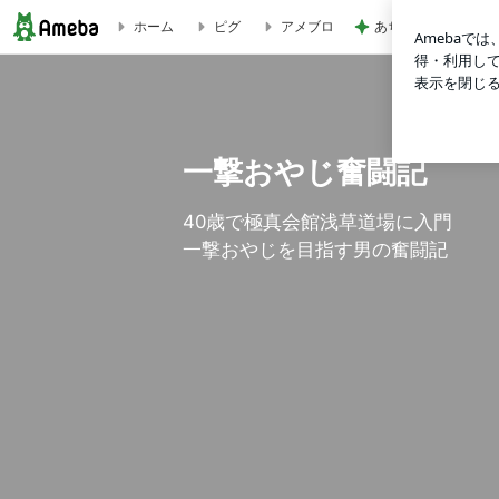
あちこちに出現した
ホーム
ピグ
アメブロ
一撃おやじ奮闘記
一撃おやじ奮闘記
40歳で極真会館浅草道場に入門
一撃おやじを目指す男の奮闘記