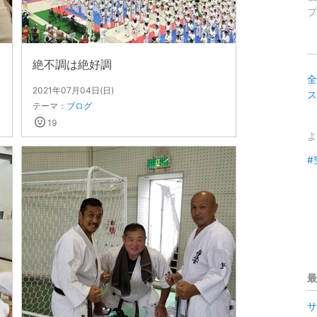
プ
絶不調は絶好調
全
2021年07月04日(日)
ス
テーマ：
ブログ
19
よ
#
最
サ