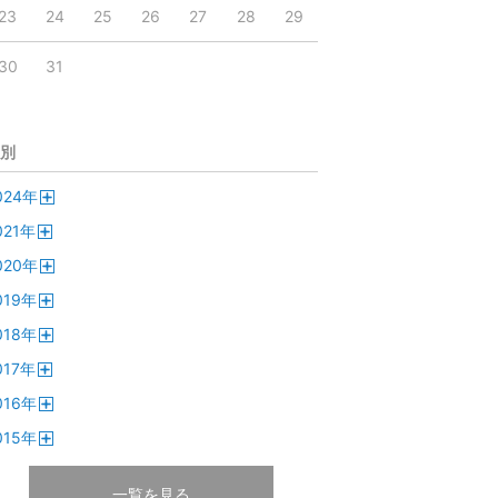
23
24
25
26
27
28
29
30
31
別
024
年
開
021
年
く
開
020
年
く
開
019
年
く
開
018
年
く
開
017
年
く
開
016
年
く
開
015
年
く
開
く
一覧を見る