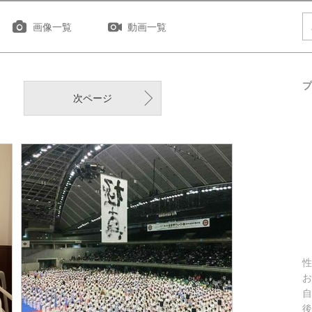
画像一覧
動画一覧
プ
次ページ
性
お
自
後