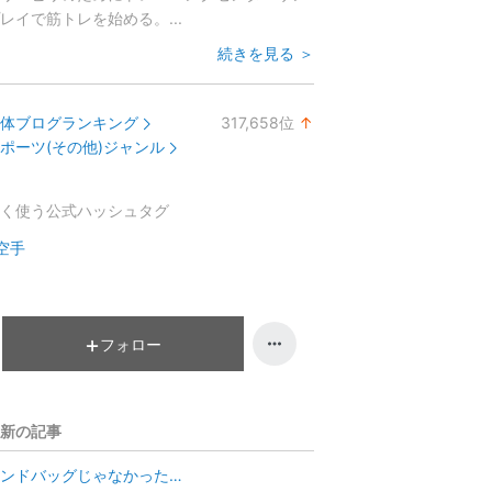
レイで筋トレを始める。...
続きを見る ＞
体ブログランキング
317,658
位
↑
ラ
ポーツ(その他)ジャンル
ン
キ
く使う公式ハッシュタグ
ン
グ
空手
上
昇
フォロー
新の記事
ンドバッグじゃなかった…