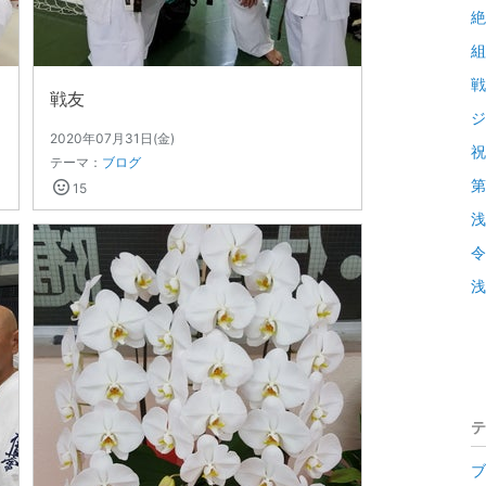
絶
組
戦
戦友
ジ
2020年07月31日(金)
祝
テーマ：
ブログ
第
15
浅
令
浅
テ
ブ