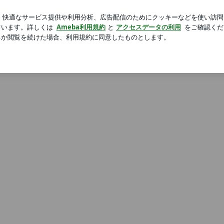
蝉の穴と抜け殻
芸能人ブログ
人気ブログ
新規登録