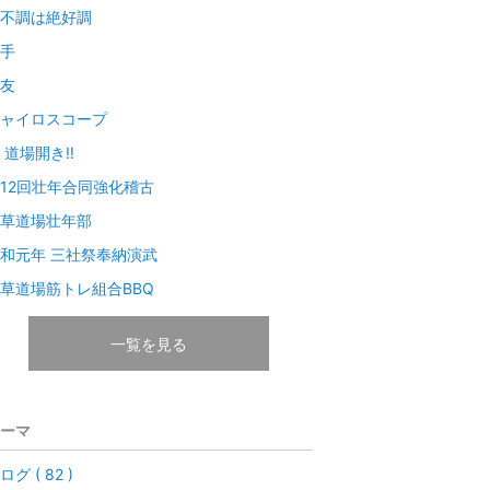
不調は絶好調
手
友
ャイロスコープ
 道場開き‼
12回壮年合同強化稽古
草道場壮年部
和元年 三社祭奉納演武
草道場筋トレ組合BBQ
一覧を見る
ーマ
ログ ( 82 )