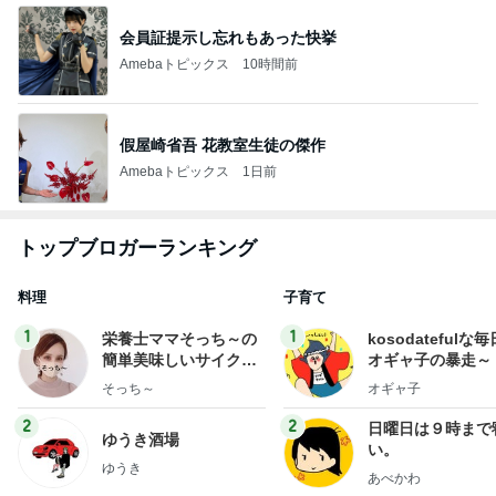
会員証提示し忘れもあった快挙
Amebaトピックス
10時間前
假屋崎省吾 花教室生徒の傑作
Amebaトピックス
1日前
トップブロガーランキング
料理
子育て
1
1
栄養士ママそっち～の
kosodatefulな毎
簡単美味しいサイクル
オギャ子の暴走～
献立
そっち～
オギャ子
2
2
日曜日は９時まで
ゆうき酒場
い。
ゆうき
あべかわ