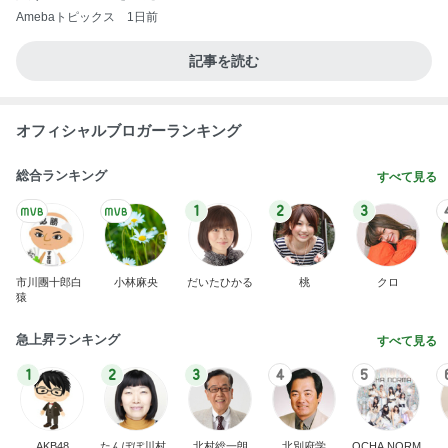
Amebaトピックス
1日前
記事を読む
オフィシャルブロガーランキング
総合ランキング
すべて見る
1
2
3
市川團十郎白
小林麻央
だいたひかる
桃
クロ
猿
急上昇ランキング
すべて見る
1
2
3
4
5
AKB48
たんぽぽ川村
北村総一朗
北別府学
OCHA NORM