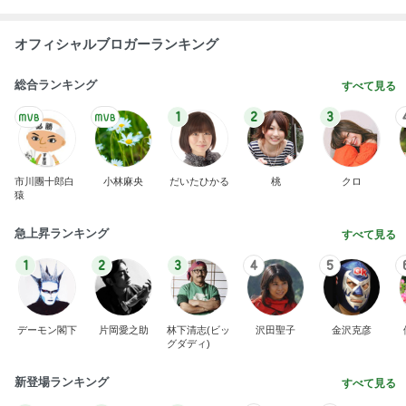
オフィシャルブロガーランキング
総合ランキング
すべて見る
1
2
3
市川團十郎白
小林麻央
だいたひかる
桃
クロ
猿
急上昇ランキング
すべて見る
1
2
3
4
5
デーモン閣下
片岡愛之助
林下清志(ビッ
沢田聖子
金沢克彦
グダディ)
新登場ランキング
すべて見る