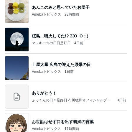
あんこのみと思っていたお団子
Amebaトピックス
23時間前
桜島…噴火してた!? Σ(O_O；)
マッキー☆の日日是好日
4日前
土屋太鳳 広島で迎えた原爆の日
Amebaトピックス
1日前
ありがとう！
ふっくんの日々是好日 布川敏和オフィシャルブロ
3日前
グ
お世話はせず口を出す義姉の言葉
Amebaトピックス
17時間前