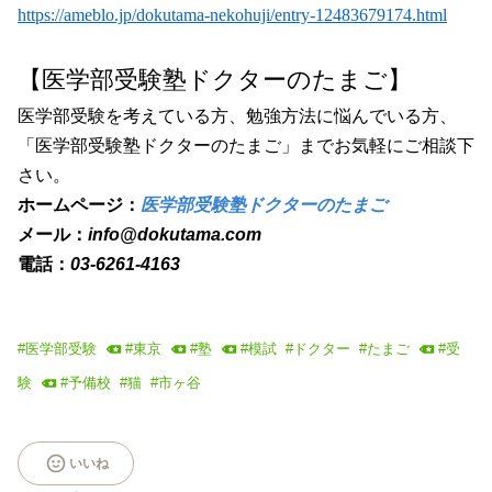
https://ameblo.jp/dokutama-nekohuji/entry-12483679174.html
【医学部受験塾ドクター
のたまご】
医学部受験を考えている方、勉強方法に悩んでいる方、
「医学部受験塾ドクターのたまご」までお気軽にご相談下
さい。
ホームページ：
医学部受験塾ドクターのたまご
メール：
info@dokutama.com
電話：
03-6261-4163
#
医学部受験
#
東京
#
塾
#
模試
#
ドクター
#
たまご
#
受
験
#
予備校
#
猫
#
市ヶ谷
いいね