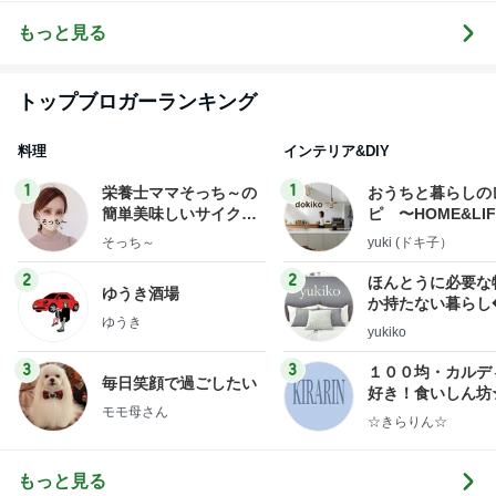
もっと見る
トップブロガーランキング
料理
インテリア&DIY
1
1
栄養士ママそっち～の
おうちと暮らしの
簡単美味しいサイクル
ピ 〜HOME&LI
献立
そっち～
yuki (ドキ子）
2
2
ほんとうに必要な
ゆうき酒場
か持たない暮らし
ゆうき
ep Life Simple
yukiko
ンテリアのきろく
3
3
１００均・カルデ
毎日笑顔で過ごしたい
好き！食いしん坊
モモ母さん
らりん☆のブログ
☆きらりん☆
もっと見る