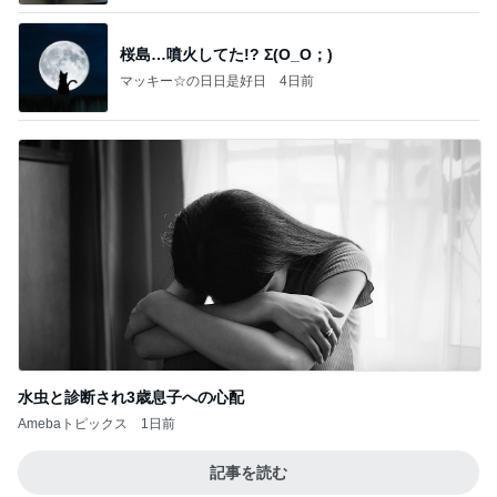
桜島…噴火してた!? Σ(O_O；)
マッキー☆の日日是好日
4日前
水虫と診断され3歳息子への心配
Amebaトピックス
1日前
記事を読む