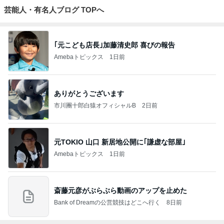
芸能人・有名人ブログ TOPへ
｢元こども店長｣加藤清史郎 喜びの報告
Amebaトピックス
1日前
ありがとうございます
市川團十郎白猿オフィシャルB
2日前
元TOKIO 山口 新居地公開に｢謙虚な部屋｣
Amebaトピックス
1日前
斎藤元彦がぶらぶら動画のアップを止めた
Bank of Dreamの公営競技はどこへ行く
8日前