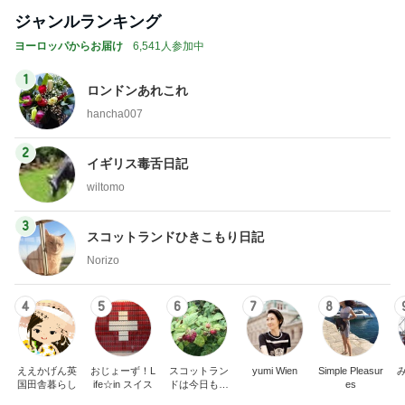
ジャンルランキング
ヨーロッパからお届け
6,541人参加中
1
ロンドンあれこれ
hancha007
2
イギリス毒舌日記
wiltomo
3
スコットランドひきこもり日記
Norizo
4
5
6
7
8
ええかげん英
おじょーず！L
スコットラン
yumi Wien
Simple Pleasur
国田舎暮らし
ife☆in スイス
ドは今日も曇
es
り空