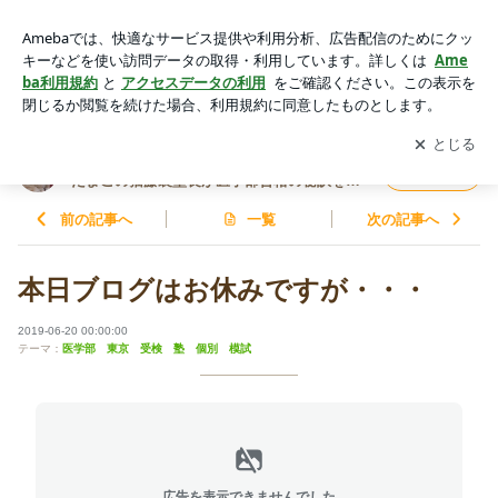
本日ブログはお休みですが・・・ | 【医学部合格】猫藤先生の
苦言 ～ ドクターのたまごの猫藤裏塾長が医学部合格の秘訣を
アプリをダウンロードして
ブログの更新通知
を受け取りまし
開く
惜しみ無く伝授します‼️
ょう。
【医学部合格】猫藤先生の苦言 ～ ドクターの
フォロー
たまごの猫藤裏塾長が医学部合格の秘訣を惜
しみ無く伝授します‼️
前の記事へ
一覧
次の記事へ
本日ブログはお休みですが・・・
2019-06-20 00:00:00
テーマ：
医学部 東京 受検 塾 個別 模試
広告を表示できませんでした