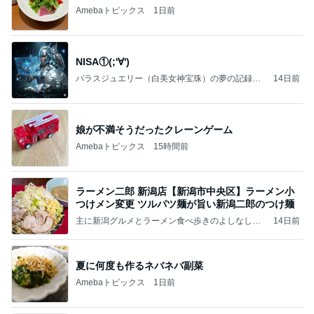
Amebaトピックス
1日前
NISA①(;'∀')
パラスジュエリー（白美女神宝珠）の夢の記録
14日前
（続編）
娘が不満そうだったクレーンゲーム
Amebaトピックス
15時間前
ラーメン二郎 新潟店【新潟市中央区】ラーメン小
つけメン変更 ツルパツ麺が旨い新潟二郎のつけ麺
主に新潟グルメとラーメン食べ歩きのよしなしご
14日前
と
夏に何度も作るネバネバ副菜
Amebaトピックス
1日前