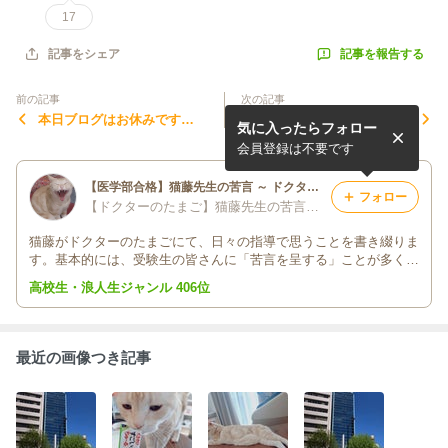
17
記事を報告する
記事をシェア
前の記事
次の記事
本日ブログはお休みです
「自分でできることだけを気
気に入ったらフォロー
が・・・
にしよう！自分でどうにもで
きないことを気にするのは止
会員登録は不要です
めよう！」について
【医学部合格】猫藤先生の苦言 ～ ドクターのたまごの猫藤裏塾長が医学部合格の秘訣を惜しみ無く伝授します‼️
フォロー
【ドクターのたまご】猫藤先生の苦言～医学部合格のために
猫藤がドクターのたまごにて、日々の指導で思うことを書き綴りま
す。基本的には、受験生の皆さんに「苦言を呈する」ことが多くな
ると思います。何としても医学部に合格させたいとの思いです。
高校生・浪人生ジャンル 406位
「猫のくせに生意気な！」などと思わずに、素直な気持ちで受け止
めてください。
最近の画像つき記事