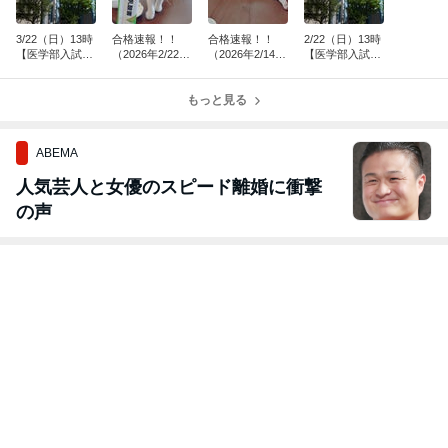
3/22（日）13時
合格速報！！
合格速報！！
2/22（日）13時
【医学部入試分
（2026年2/22現
（2026年2/14現
【医学部入試分
析ガイダンス開
在）
在）
析ガイダンス開
催のお知らせ】
催のお知らせ】
もっと見る
ABEMA
人気芸人と女優のスピード離婚に衝撃
の声