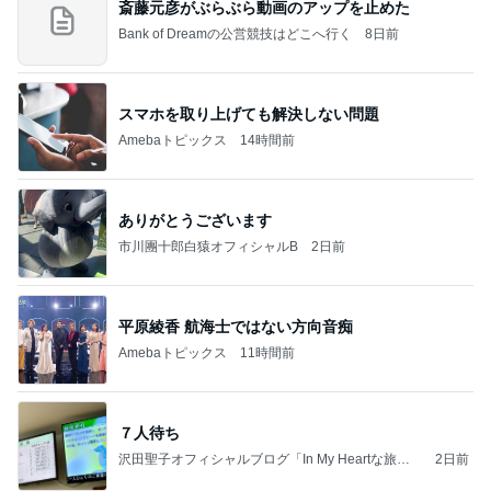
斎藤元彦がぶらぶら動画のアップを止めた
Bank of Dreamの公営競技はどこへ行く
8日前
スマホを取り上げても解決しない問題
Amebaトピックス
14時間前
ありがとうございます
市川團十郎白猿オフィシャルB
2日前
平原綾香 航海士ではない方向音痴
Amebaトピックス
11時間前
７人待ち
沢田聖子オフィシャルブログ「In My Heartな旅日
2日前
記」by Ameba