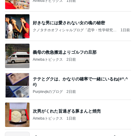
Amebaトピックス
1日前
好きな男には愛されない女の魂の秘密
クノタチホオフィシャルブログ「恋学・性学研究
1日前
室」Powered by Ameba
義母の救急搬送よりゴルフの旦那
Amebaトピックス
2日前
テテとグクは、かなりの確率で一緒にいるね(#^.^
#)
Purplevjkのブログ
2日前
次男がくれた旨過ぎる豚まんと焼売
Amebaトピックス
1日前