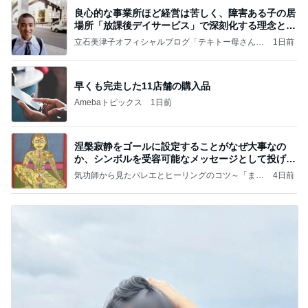
良心的な事業所ほど経営は苦しく、障害ある子の居
場所「放課後デイサービス」で深刻化する理念と現
実の
立石美津子オフィシャルブログ「テキトー母さんの
1日前
すすめ」Powered by Ameba
早くも完走した11店舗の購入品
Amebaトピックス
1日前
涅槃寂静をゴールに設定することがなぜ大事なの
か、シンボルを受容可能なメッセージとして投げる
ことが
気功師から見たバレエとヒーリングのコツ～「まと
4日前
いのば」ブログ