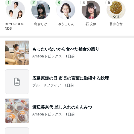
1
2
3
4
5
BEYOOOOO
島倉りか
ゆうこりん
石 安伊
蒼井心音
NDS
もったいないから食べた補食の残り
Amebaトピックス
1日前
広島原爆の日 市長の言葉に動揺する総理
ブルーサファイア
1日前
渡辺美奈代 差し入れのあんみつ
Amebaトピックス
1日前