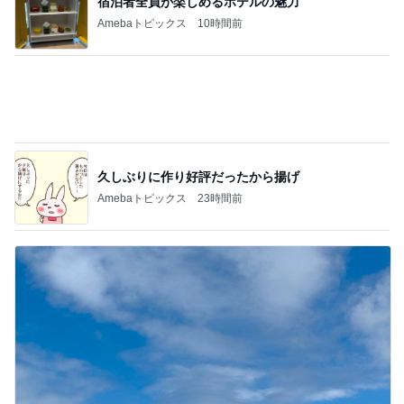
普段頼れない夫が海外で大活躍
Amebaトピックス
1日前
記事を読む
堀ちえみの夫 妻とココスで注文忘れ
Amebaトピックス
13時間前
コストコで割引のお味噌とリピ品
Amebaトピックス
1日前
出産準備が最低限な出産間近の娘
Amebaトピックス
1日前