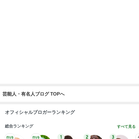
芸能人・有名人ブログ TOPへ
オフィシャルブロガーランキング
総合ランキング
すべて見る
1
2
3
市川團十郎白
小林麻央
だいたひかる
桃
クロ
猿
急上昇ランキング
すべて見る
1
2
3
4
5
デーモン閣下
片岡愛之助
林下清志(ビッ
沢田聖子
金沢克彦
グダディ)
新登場ランキング
すべて見る