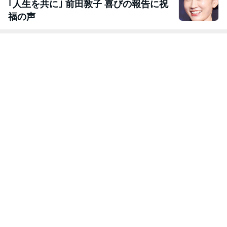
｢人生を共に｣ 前田敦子 喜びの報告に祝
福の声