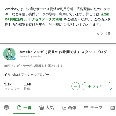
Amebaマンガ（読書のお時間です）スタッフブログ
アプリをダウンロードして
ブログの更新通知
を受け取りまし
開く
ょう。
ホーム
Amebaマンガとは
ニュース
LINE@
Instagram
Amebaマンガ（読書のお時間です）スタッフブログ
Powered by Ameba
無料マンガ・サービス情報をお届けします
Amebaオフィシャルブロガー
9.1k
1.6k
フォロー
フォロワー
投稿
一覧
人気
画像
テーマ