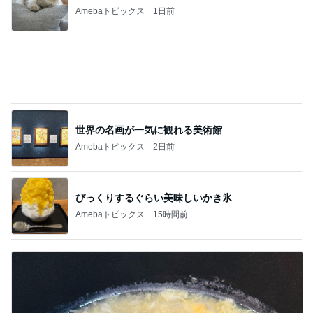
だいた 夫の好みで変えた味噌汁
Amebaトピックス
1日前
記事を読む
1人で頼んだ200円の白ワイン
Amebaトピックス
1日前
ハズレなくて可愛すぎる豆皿と風鈴
Amebaトピックス
13時間前
娘に言われ胸がズキンとした言葉
Amebaトピックス
1日前