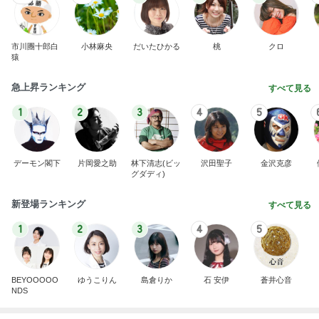
1
2
3
4
5
BEYOOOOO
ゆうこりん
島倉りか
石 安伊
蒼井心音
NDS
Ameba殿堂入りブログ
北斗晶
中川翔子
辻希美