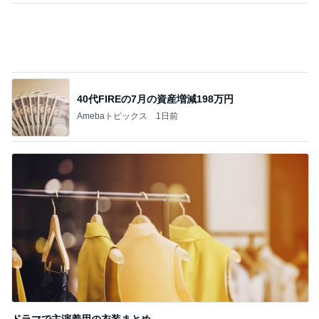
有名鮨店の大将も足繫く通う店
Amebaトピックス
1日前
レジェンド松下のなんでもプレゼン！
Amebaトピックス
13時間前
切り落としとは思えない牛肉で夕飯
Amebaトピックス
1日前
猫じゃらしを離さないぱっちりお目目
Amebaトピックス
1日前