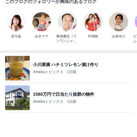
北斗晶
みきママ
菊地優志（ワ
叶姉妹
山本ゆり
ピ
ンワンニャン
ふ
ニャン）
素
小川菜摘 ハチミツレモン漬け作り
Amebaトピックス
1日前
1580万円で日当たり抜群の物件
Amebaトピックス
1日前
膝が痛いのに頭に針をうつ中医
Amebaトピックス
1日前
自分のお金を取り戻すための超手間
Amebaトピックス
1日前