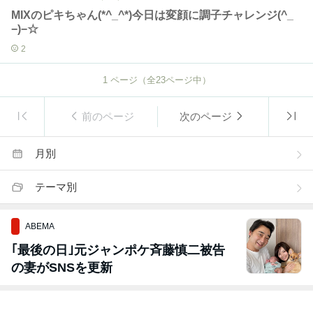
MIXのピキちゃん(*^_^*)今日は変顔に調子チャレンジ(^_
−)−☆
2
1
ページ（全
23
ページ中）
前のページ
次のページ
月別
テーマ別
ABEMA
｢最後の日｣元ジャンポケ斉藤慎二被告
の妻がSNSを更新