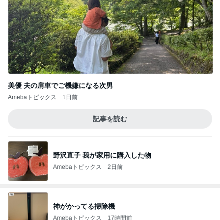
美優 夫の肩車でご機嫌になる次男
Amebaトピックス
1日前
記事を読む
野沢直子 我が家用に購入した物
Amebaトピックス
2日前
神がかってる掃除機
Amebaトピックス
17時間前