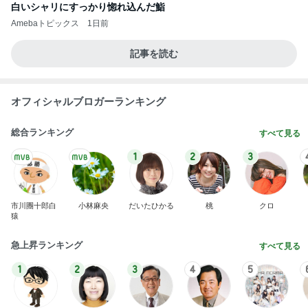
白いシャリにすっかり惚れ込んだ鮨
Amebaトピックス
1日前
記事を読む
オフィシャルブロガーランキング
総合ランキング
すべて見る
1
2
3
市川團十郎白
小林麻央
だいたひかる
桃
クロ
猿
急上昇ランキング
すべて見る
1
2
3
4
5