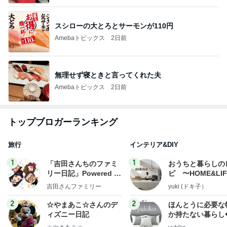
スシローの大とろとサーモンが110円
Amebaトピックス
2日前
無理せず寝ときと言ってくれた夫
Amebaトピックス
2日前
トップブロガーランキング
旅行
インテリア&DIY
1
1
「吉田さんちのファミ
おうちと暮らしの
リー日記」Powered b
ピ 〜HOME&LI
y Ameba 吉田さんファ
吉田さんファミリー
yuki (ドキ子）
ミリーオフィシャルブ
ログ
2
2
☆やまあこ☆さんのデ
ほんとうに必要な
ィズニー日記
か持たない暮らし
ep Life Simple