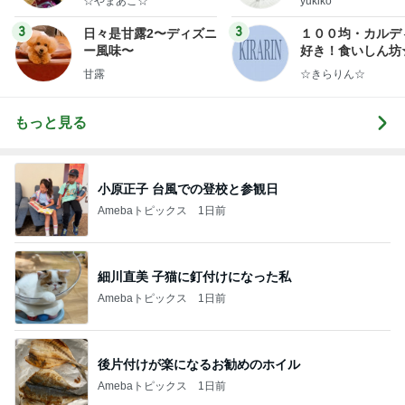
☆やまあこ☆
yukiko
ンテリアのきろく
3
3
日々是甘露2〜ディズニ
１００均・カルデ
ー風味〜
好き！食いしん坊
らりん☆のブログ
甘露
☆きらりん☆
もっと見る
小原正子 台風での登校と参観日
Amebaトピックス
1日前
細川直美 子猫に釘付けになった私
Amebaトピックス
1日前
後片付けが楽になるお勧めのホイル
Amebaトピックス
1日前