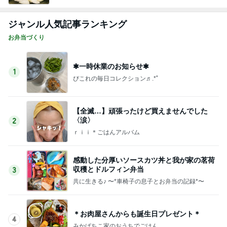
ジャンル人気記事ランキング
お弁当づくり
✱一時休業のお知らせ✱
1
ぴこれの毎日コレクション♬.*ﾟ
【全滅…】頑張ったけど買えませんでした
〈涙〉
2
ｒｉｉ＊ごはんアルバム
感動した分厚いソースカツ丼と我が家の茗荷
収穫とドルフィン弁当
3
共に生きる♪ 〜*車椅子の息子とお弁当の記録*〜
＊お肉屋さんからも誕生日プレゼント＊
4
みかぱちこ家のおうちでごはん