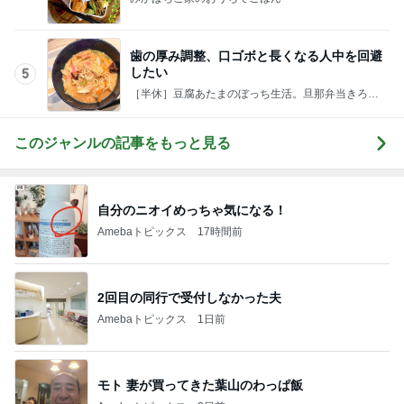
歯の厚み調整、口ゴボと長くなる人中を回避
したい
5
［半休］豆腐あたまのぼっち生活。旦那弁当きろく
はお休み中
このジャンルの記事をもっと見る
自分のニオイめっちゃ気になる！
Amebaトピックス
17時間前
2回目の同行で受付しなかった夫
Amebaトピックス
1日前
モト 妻が買ってきた葉山のわっぱ飯