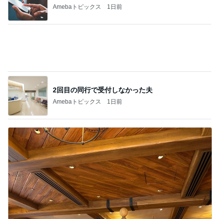
夫の施設入所で苦しくなる生活
Amebaトピックス
12時間前
記事を読む
妊娠24wの太り過ぎかもしれない体重
Amebaトピックス
1日前
火を使わずレンジで簡単な野菜巻き
Amebaトピックス
2日前
2ヶ月で有休を18日使った恐怖
Amebaトピックス
1日前