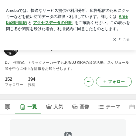
DJ KIRA blog
アプリをダウンロードして
ブログの更新通知
を受け取りまし
開く
ょう。
DJ KIRA blog
DJ、作曲家、トラックメーカーでもあるDJ KIRAの音楽活動、スケジュール
等を中心に様々な情報をお知らせします。
152
394
フォロー
フォロワー
投稿
一覧
人気
画像
テーマ