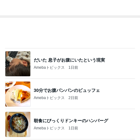
オフィシャルブロガーランキング
総合ランキング
すべて見る
1
2
3
市川團十郎白
小林麻央
だいたひかる
桃
クロ
猿
急上昇ランキング
すべて見る
1
2
3
4
5
AKB48
たんぽぽ川村
北村総一朗
北別府学
OCHA NORM
エミコ
A
新登場ランキング
すべて見る
1
2
3
4
5