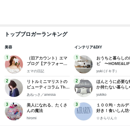
もっと見る
だいた 息子がお腹にいたという現実
Amebaトピックス
1日前
30分でお腹パンパンのビュッフェ
Amebaトピックス
2日前
朝食にびっくりドンキーのハンバーグ
Amebaトピックス
1日前
自分のニオイめっちゃ気になる！
Amebaトピックス
18時間前