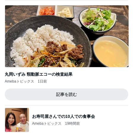
このジャンルの記事をもっと見る
レジェンド松下のなんでもプレゼン！
Amebaトピックス
18時間前
角煮みたいで美味しすぎるビーフ
Amebaトピックス
24時間前
一人いないだけで変わってしまった日常
Amebaトピックス
2日前
モト冬樹 愛犬は誰と寝たいのか
Amebaトピックス
1日前