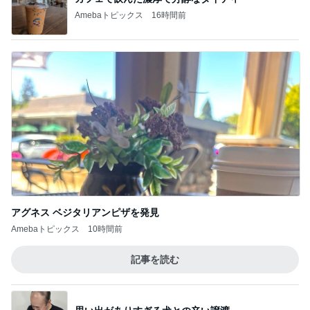
同じ過ちは侵したくない香水の話
Amebaトピックス
23時間前
記事を読む
母まで知らなかった料理の正式名称
Amebaトピックス
20時間前
ジャンル人気記事ランキング
カメラ(風景写真)
群馬県 長野原町∶【八ッ場ダム】・・♪