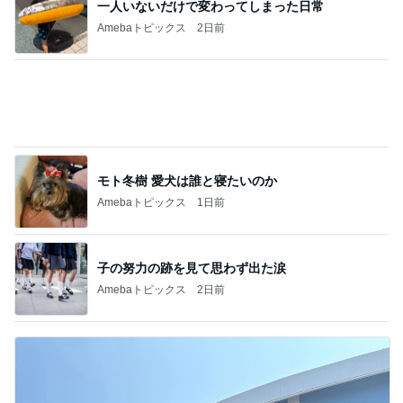
貸切の店内にあった可愛いグッズ
Amebaトピックス
1日前
記事を読む
假屋崎省吾 鎌倉の庭で咲く花たち
Amebaトピックス
1日前
自分のニオイめっちゃ気になる！
Amebaトピックス
18時間前
駄作で先生に総とっかえされたお花
Amebaトピックス
2日前