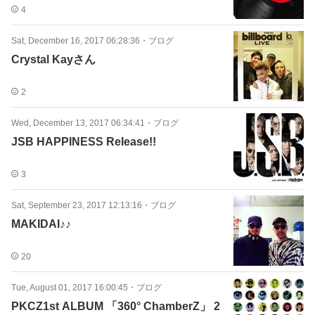
4
Sat, December 16, 2017 06:28:36
・
ブログ
Crystal Kayさん
2
Wed, December 13, 2017 06:34:41
・
ブログ
JSB HAPPINESS Release!!
3
Sat, September 23, 2017 12:13:16
・
ブログ
MAKIDAI♪♪
20
Tue, August 01, 2017 16:00:45
・
ブログ
PKCZ1st ALBUM 「360° ChamberZ」 2