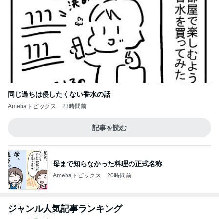
何ヶ月ぶりかの自主的な自宅学習
Amebaトピックス
1日前
柏木由紀子 駅弁よりも駅パン派
Amebaトピックス
1日前
年金だけじゃ生活できない友人の言葉
Amebaトピックス
1日前
夫の事を1㎜も考えなかった旅行
Amebaトピックス
1日前