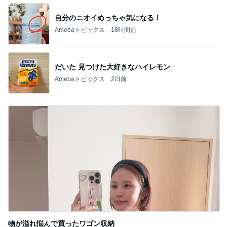
BEYOOOOO
ゆうこりん
島倉りか
石 安伊
蒼井心音
NDS
芸能人・有名人ブログ TOPへ
レジェンド松下のなんでもプレゼン！
Amebaトピックス
18時間前
優待で観戦した球場での土砂降り
Amebaトピックス
1日前
台湾の人気小籠包店の日本一号店
Amebaトピックス
1日前