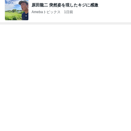
原田龍二 突然姿を現したキジに感激
Amebaトピックス
1日前
トップブロガーランキング
美容
インテリア&DIY
1
1
（旧アカウント）エマ
おうちと暮らしの
ブログ【アラフォー会
ピ 〜HOME&LI
社売却セカンドライ
エマの日記
yuki (ドキ子）
フ】
2
2
リトルミニマリストの
ほんとうに必要な
ビューティコラム The
か持たない暮らし
little minimalist's bea
ep Life Simple
あねっさ／anessa
yukiko
uty colum
ンテリアのきろく
3
3
美人になれる、たくさ
１００均・カルデ
んの魔法
好き！食いしん坊
らりん☆のブログ
hiromi
☆きらりん☆