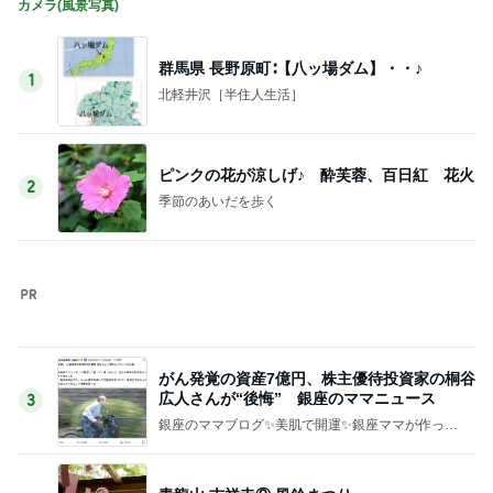
40代がおしゃれより現実を取った結果
Amebaトピックス
17時間前
記事を読む
美奈代 長男の大学時代の友人
Amebaトピックス
18時間前
友人が決めたローンがない生活