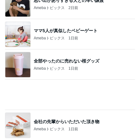
1
北軽井沢［半住人生活］
ピンクの花が涼しげ♪ 酔芙蓉、百日紅 花火
2
季節のあいだを歩く
がん発覚の資産7億円、株主優待投資家の桐谷
広人さんが“後悔” 銀座のママニュース
3
銀座のママブログ✨美肌で開運✨銀座ママが作った
化粧品✨銀座クラブ高嶋25歳で開店✨高嶋りえ子
お着物でエルメス バーキン コーデ
青龍山 吉祥寺② 風鈴まつり
4
カメラと歩く、日本の風景スナップ紀行
葛西臨海公園に咲くヒマワリ
5
まあくんのブログ