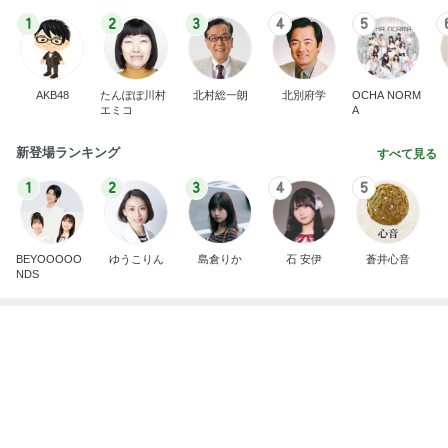
Amebaトピックス
10時間前
記事を読む
思い出がありすぎる犬との辛い譲渡
Amebaトピックス
2日前
ママ5人が真似したベビーゲート
Amebaトピックス
1日前
全部やったのに売れない桜グッズ
Amebaトピックス
1日前
会社の先輩からいただいた頂き物
Amebaトピックス
1日前