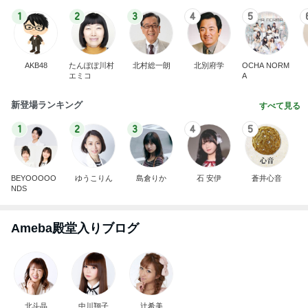
1
2
3
4
5
AKB48
たんぽぽ川村
北村総一朗
北別府学
OCHA NORM
エミコ
A
新登場ランキング
すべて見る
1
2
3
4
5
BEYOOOOO
ゆうこりん
島倉りか
石 安伊
蒼井心音
NDS
Ameba殿堂入りブログ
北斗晶
中川翔子
辻希美