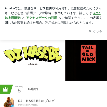
DJ HASEBEのブログ
アプリをダウンロードして
ブログの更新通知
を受け取りまし
開く
ょう。
ranking
5
DJ部門
DJ HASEBEのブログ
Powered by Ameba