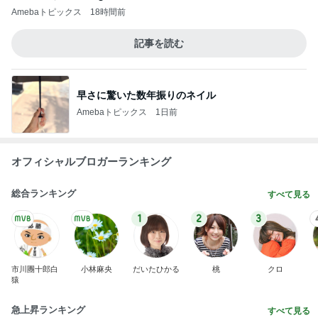
Amebaトピックス
18時間前
記事を読む
早さに驚いた数年振りのネイル
Amebaトピックス
1日前
オフィシャルブロガーランキング
総合ランキング
すべて見る
1
2
3
市川團十郎白
小林麻央
だいたひかる
桃
クロ
猿
急上昇ランキング
すべて見る