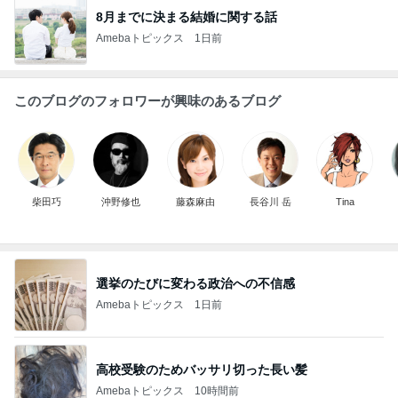
8月までに決まる結婚に関する話
Amebaトピックス
1日前
このブログのフォロワーが興味のあるブログ
柴田巧
沖野修也
藤森麻由
長谷川 岳
Tina
選挙のたびに変わる政治への不信感
Amebaトピックス
1日前
高校受験のためバッサリ切った長い髪
Amebaトピックス
10時間前