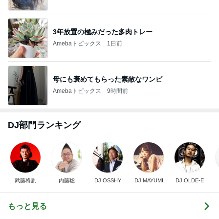
3年放置の極みだった多肉トレー
Amebaトピックス
1日前
母にも褒めてもらった素敵なワンピ
Amebaトピックス
9時間前
DJ部門ランキング
武藤将胤
内藤聡
DJ OSSHY
DJ MAYUMI
DJ OLDE-E
もっと見る