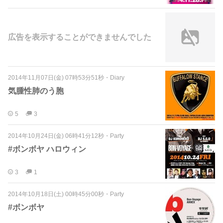
広告を表示することができませんでした
2014年11月07日(金) 07時53分51秒
・
Diary
気腫性肺のう胞
5
3
2014年10月24日(金) 06時41分12秒
・
Party
#ボンボヤ ハロウィン
3
1
2014年10月18日(土) 00時45分00秒
・
Party
#ボンボヤ