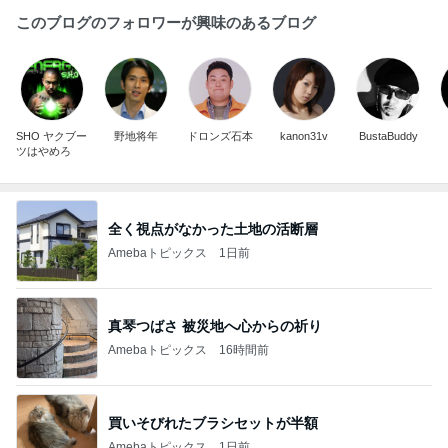
このブログのフォロワーが興味のあるブログ
SHO ヤクブー
野地将年
ドロンズ石本
kanon31v
BustaBuddy
ツはやめろ
全く視点がなかった土地の活断層
Amebaトピックス
1日前
真琴つばさ 被災地へ心からの祈り
Amebaトピックス
16時間前
買いそびれたブラシセットが半額
Amebaトピックス
1日前