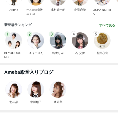
AKB48
たんぽぽ川村
北村総一朗
北別府学
OCHA NORM
エミコ
A
新登場ランキング
すべて見る
1
2
3
4
5
BEYOOOOO
ゆうこりん
島倉りか
石 安伊
蒼井心音
NDS
Ameba殿堂入りブログ
北斗晶
中川翔子
辻希美