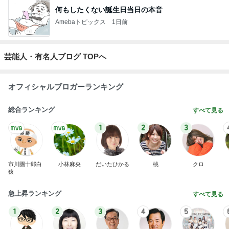
何もしたくない誕生日当日の本音
Amebaトピックス
1日前
芸能人・有名人ブログ TOPへ
オフィシャルブロガーランキング
総合ランキング
すべて見る
1
2
3
市川團十郎白
小林麻央
だいたひかる
桃
クロ
猿
急上昇ランキング
すべて見る
1
2
3
4
5