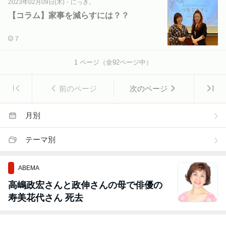
2023年02月09日(木)
・
にっき。
【コラム】家事を減らすには？？
7
1
ページ（全
92
ページ中）
前のページ
次のページ
月別
テーマ別
ABEMA
高嶋政宏さんと政伸さんの母で俳優の
寿美花代さん 死去