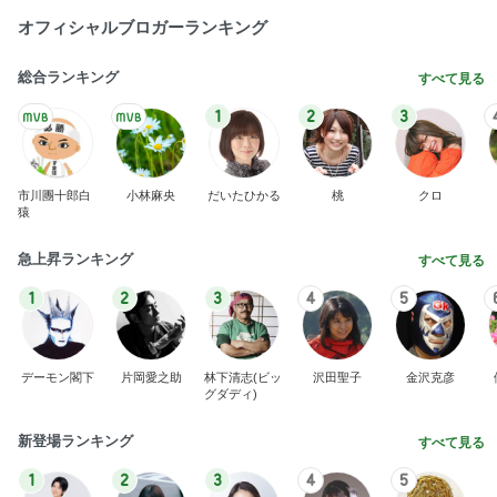
1
2
3
市川團十郎白
小林麻央
だいたひかる
桃
クロ
猿
急上昇ランキング
すべて見る
1
2
3
4
5
デーモン閣下
片岡愛之助
林下清志(ビッ
沢田聖子
金沢克彦
グダディ)
新登場ランキング
すべて見る
1
2
3
4
5
BEYOOOOO
島倉りか
ゆうこりん
石 安伊
蒼井心音
NDS