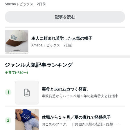
主人に頼まれ苦労した人気の帽子
Amebaトピックス
2日前
ジャンル人気記事ランキング
子育て(ベビー)
実母と夫のムカつく発言。
1
毒親貧乏からハイスペ婚！年の差毒舌夫と妊活中
休職から１ヶ月／夏の疲れで発熱息子
2
おこめのブログ。 ｜ 共働き夫婦の妊活・妊娠・子
育て