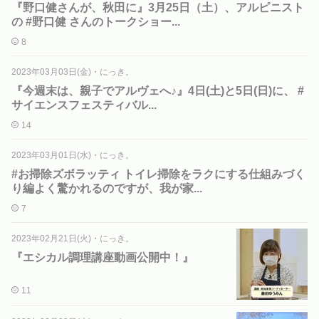
『野口健さんが、秋田に』3月25日（土）、アルピニスト
の #野口健 さんのトークショー...
8
2023年03月03日(金)
・
にっき。
『今週末は、親子でアルヴェへ♪』4日(土)と5日(日)に、 #
サイエンスフェスティバル...
14
2023年03月01日(水)
・
にっき。
#お掃除ズボラッティ トイレ掃除をラクにする仕組みづく
り編よく驚かれるのですが、我が家...
7
2023年02月21日(火)
・
にっき。
『エシカル調理講座動画公開中！』
11