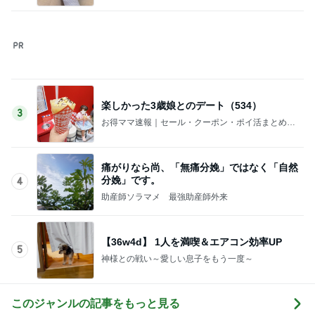
楽しかった3歳娘とのデート（534）
3
お得ママ速報｜セール・クーポン・ポイ活まとめブ
ログ
痛がりなら尚、「無痛分娩」ではなく「自然
分娩」です。
4
助産師ソラマメ 最強助産師外来
【36w4d】 1人を満喫＆エアコン効率UP
5
神様との戦い～愛しい息子をもう一度～
このジャンルの記事をもっと見る
レジェンド松下のなんでもプレゼン！
Amebaトピックス
13時間前