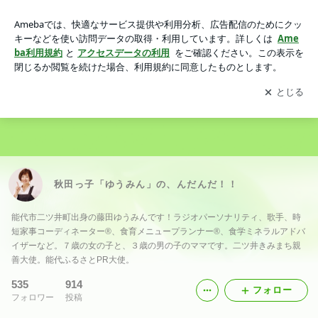
秋田っ子「ゆうみん」の、んだんだ！！
アプリをダウンロードして
ブログの更新通知
を受け取りまし
開く
ょう。
秋田っ子「ゆうみん」の、んだんだ！！
能代市二ツ井町出身の藤田ゆうみんです！ラジオパーソナリティ、歌手、時
短家事コーディネーター®︎、食育メニュープランナー®︎、食学ミネラルアドバ
イザーなど。７歳の女の子と、３歳の男の子のママです。二ツ井きみまち親
善大使。能代ふるさとPR大使。
535
914
フォロー
フォロワー
投稿