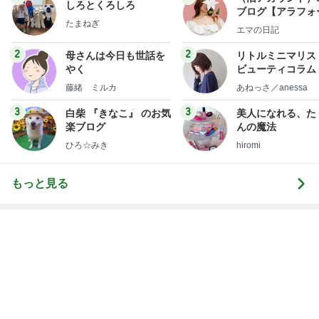
little minimalist'
藤緒 ミルカ
あねっさ／anessa
uty colum
3
3
白柴 『きなこ』 のお気
美人になれる、た
楽ブログ
んの魔法
ひろ☆みき
hiromi
もっと見る