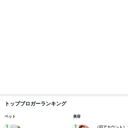
トップブロガーランキング
ペット
美容
1
1
（旧アカウント）
しろとくろしろ
ブログ【アラフォ
たまねぎ
社売却セカンドラ
エマの日記
フ】
2
2
母さんは今日も世話を
リトルミニマリス
やく
ビューティコラム 