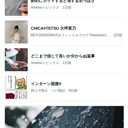
斜めにカットすると増す宝石っぽさ
Amebaトピックス
1日前
CHICA#TETSU 大坪茉乃
BEYOOOOONDSオフィシャルブログ Powered by
2日前
Ameba
どこまで信じて良いか分からぬ返事
Amebaトピックス
2日前
インターン面接4
四コマ戦士 パパ戦記
8日前