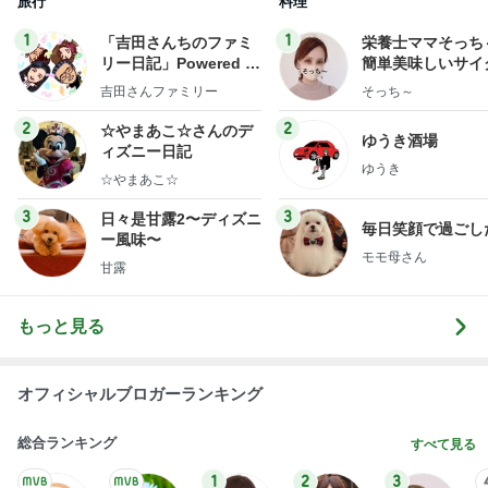
旅行
料理
1
1
「吉田さんちのファミ
栄養士ママそっち
リー日記」Powered b
簡単美味しいサイ
y Ameba 吉田さんファ
献立
吉田さんファミリー
そっち～
ミリーオフィシャルブ
ログ
2
2
☆やまあこ☆さんのデ
ゆうき酒場
ィズニー日記
ゆうき
☆やまあこ☆
3
3
日々是甘露2〜ディズニ
毎日笑顔で過ごし
ー風味〜
モモ母さん
甘露
もっと見る
オフィシャルブロガーランキング
総合ランキング
すべて見る
1
2
3