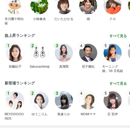
市川團十郎白
小林麻央
だいたひかる
桃
クロ
猿
急上昇ランキング
すべて見る
1
2
3
4
5
加藤紀子
Sakurashimeji
真飛聖
尼子勝紀
モーニング
娘。'26 天気組
新登場ランキング
すべて見る
1
2
3
4
5
BEYOOOOO
ゆうこりん
島倉りか
MOMIママ
石 安伊
NDS