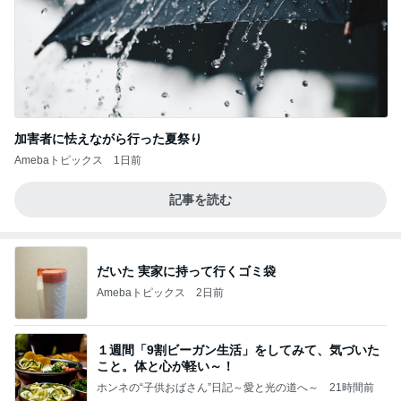
加害者に怯えながら行った夏祭り
Amebaトピックス
1日前
記事を読む
だいた 実家に持って行くゴミ袋
Amebaトピックス
2日前
１週間「9割ビーガン生活」をしてみて、気づいた
こと。体と心が軽い～！
ホンネの“子供おばさん”日記～愛と光の道へ～
21時間前