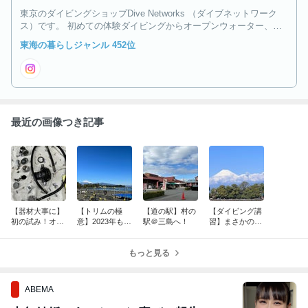
東京のダイビングショップDive Networks （ダイブネットワーク
ス）です。 初めての体験ダイビングからオープンウォーター、ア
ドバンス、ナイトロックス、トライミックス、CCRまで幅広く対
東海の暮らしジャンル 452位
応！ ダイバーもそうでない人へも、ダイビングの世界を楽しくシ
ェアしたい！
最近の画像つき記事
【器材大事に】
【トリムの極
【道の駅】村の
【ダイビング講
初の試み！オー
意】2023年もよ
駅＠三島へ！
習】まさかの珍
バーホール講
ろしくお願いし
客にテンション
習！
ます！
上がりまく
もっと見る
り！！
ABEMA