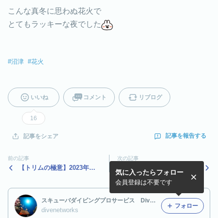
こんな真冬に思わぬ花火で
とてもラッキーな夜でした
#
沼津
#
花火
いいね
コメント
リブログ
16
記事を報告する
記事をシェア
前の記事
次の記事
【トリムの極意】2023年も
【道の駅】村の駅＠三島へ！
気に入ったらフォロー
よろしくお願いします！
会員登録は不要です
スキューバダイビングプロサービス Dive Networks
フォロー
divenetworks