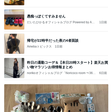
愚痴っぽくてすみません
だいたひかるオフィシャルブログ Powered by Ame
1日前
ba
帰宅が22時半だった夜の4者面談
Amebaトピックス
1日前
昨日の通勤コーデ＆【本日20時スタート】楽天お買
い物マラソンお得情報まとめ
norikoオフィシャルブログ「Noricoco room 〜365
6日前
日コーディネート日記〜」Powered by Ameba