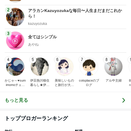
2
アラカンKazuyozukaな毎日〜人生まだまだこれか
ら！
kazuyozuka
3
全てはシンプル
あやね
4
5
6
7
8
かじゃ～♥sum
伊豆熱川移住
美味しいもの
cotsplaceのブ
アル中主婦
imomoチェミ
暮らし★伊豆
と旅行が大好
ログ
ッソ♪ブログ
の魅力と移住
き!! －旅日記
のリアル
－
もっと見る
トップブロガーランキング