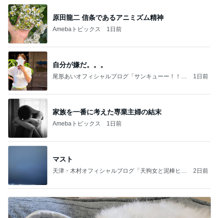
原田龍二 信条であるアニミズム精神
Amebaトピックス
1日前
自分が嫌だ。。。
尾形あいオフィシャルブログ「サンキューー！！尾
1日前
形家です！by嫁」Powered by Ameba
家族を一番に考えた専業主婦の結末
Amebaトピックス
1日前
マスト
天津・木村オフィシャルブログ「天狗女と泥棒ヒゲ
2日前
男」Powered by Ameba