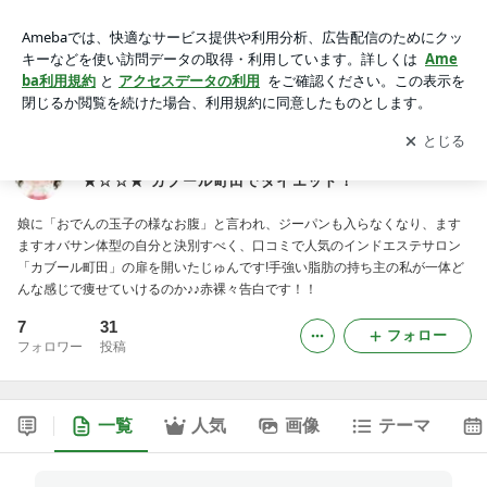
40代の一大決心！じゅんのインドエステモニター日記★☆☆
★ カブール町田でダイエット！
アプリをダウンロードして
ブログの更新通知
を受け取りまし
開く
ょう。
40代の一大決心！じゅんのインドエステモニター日記
★☆☆★ カブール町田でダイエット！
娘に「おでんの玉子の様なお腹」と言われ、ジーパンも入らなくなり、ます
ますオバサン体型の自分と決別すべく、口コミで人気のインドエステサロン
「カブール町田」の扉を開いたじゅんです!手強い脂肪の持ち主の私が一体ど
んな感じで痩せていけるのか♪♪赤裸々告白です！！
7
31
フォロー
フォロワー
投稿
一覧
人気
画像
テーマ