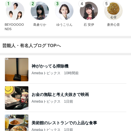
1
2
3
4
5
BEYOOOOO
島倉りか
ゆうこりん
石 安伊
蒼井心音
NDS
芸能人・有名人ブログ TOPへ
神がかってる掃除機
Amebaトピックス
10時間前
お金の無駄と考え夫抜きで映画
Amebaトピックス
1日前
美術館のレストランでの上品な食事
Amebaトピックス
1日前