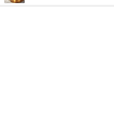
レジェンド松下のなんでもプレゼン！
Amebaトピックス
10時間前
ほろ苦いコーヒー風味の大人のサンド
Amebaトピックス
2日前
いつ買ったか覚えてないエルメス
Amebaトピックス
1日前
若乃花 PayPay使わず後悔した買い物
Amebaトピックス
1日前