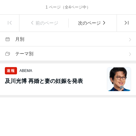
1
ページ（全
4
ページ中）
前のページ
次のページ
月別
テーマ別
速報
ABEMA
及川光博 再婚と妻の妊娠を発表