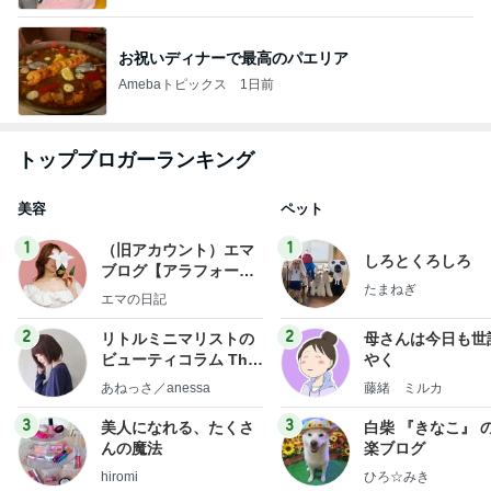
お祝いディナーで最高のパエリア
Amebaトピックス
1日前
トップブロガーランキング
美容
ペット
1
1
（旧アカウント）エマ
しろとくろしろ
ブログ【アラフォー会
たまねぎ
社売却セカンドライ
エマの日記
フ】
2
2
リトルミニマリストの
母さんは今日も世
ビューティコラム The
やく
little minimalist's bea
あねっさ／anessa
藤緒 ミルカ
uty colum
3
3
美人になれる、たくさ
白柴 『きなこ』 
んの魔法
楽ブログ
hiromi
ひろ☆みき