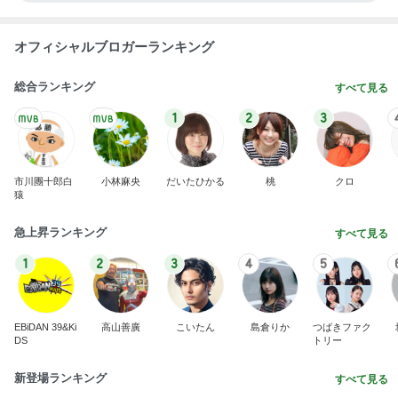
オフィシャルブロガーランキング
総合ランキング
すべて見る
1
2
3
市川團十郎白
小林麻央
だいたひかる
桃
クロ
猿
急上昇ランキング
すべて見る
1
2
3
4
5
EBiDAN 39&Ki
高山善廣
こいたん
島倉りか
つばきファク
DS
トリー
新登場ランキング
すべて見る