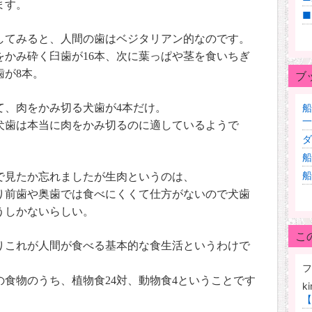
ます。
■
してみると、人間の歯はベジタリアン的なのです。
をかみ砕く臼歯が
16
本、次に葉っぱや茎を食いちぎ
歯が
8
本。
ブ
て、肉をかみ切る犬歯が
4
本だけ。
船
一
犬歯は本当に肉をかみ切るのに適しているようで
ダ
船
船
で見たか忘れましたが生肉というのは、
り前歯や奥歯では食べにくくて仕方がないので犬歯
うしかないらしい。
こ
りこれが人間が食べる基本的な食生活というわけで
フ
の食物のうち、植物食
24
対、動物食
4
ということです
k