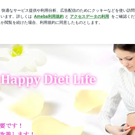
がる理由
芸能人ブログ
人気ブログ
新規登録
ログイ
| 心と体を健康にするダイエット法