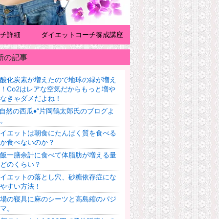
チ詳細
ダイエットコーチ養成講座
新の記事
酸化炭素が増えたので地球の緑が増え
！Co2はレアな空気だからもっと増や
なきゃダメだよね！
♦️自然の西瓜♦️”片岡鶴太郎氏のブログよ
。
イエットは朝食にたんぱく質を食べる
か食べないのか？
飯一膳余計に食べて体脂肪が増える量
どのくらい？
イエットの落とし穴、砂糖依存症にな
やすい方法！
場の寝具に麻のシーツと高島縮のパジ
マ。