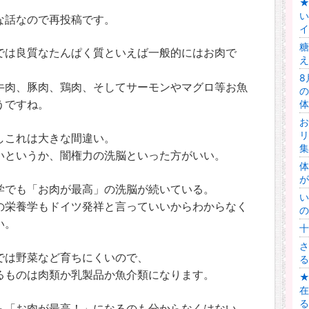
★
い
な話なので再投稿です。
イ
糖
では良質なたんぱく質といえば一般的にはお肉で
え
8
牛肉、豚肉、鶏肉、そしてサーモンやマグロ等お魚
の
体
うですね。
お
リ
しこれは大きな間違い。
集
いというか、闇権力の洗脳といった方がいい。
体
が
学でも「お肉が最高」の洗脳が続いている。
い
の栄養学もドイツ発祥と言っていいからわからなく
の
い。
十
さ
では野菜など育ちにくいので、
る
るものは肉類か乳製品か魚介類になります。
在
る
ら「お肉が最高！」になるのも分からなくはない。