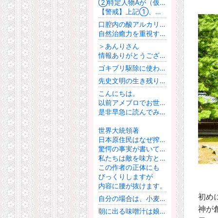
②特定人物Aが（仮にSNSを使用していなかったとしても）SNSを使用していたことにできる可能性がある。
【警戒】上記①、②のようなことを主張していた人たちを調査すれば「なりすまし」や「偽者行為」をして事件性のねつ造や容疑のでっちあげに関与していた人たち（関与しそうな人たち）が判明しそうです。
口腔内の酸アルカリバランスや免疫力と虫歯・歯周病の関連に着目し、削る前に自然治癒力を考える視点は、従来の治療観に一石を投じる。しかし、全ての歯科治療が「マッチポンプ」と断じる表現や、専門医の見解と一般論の境界が曖昧な点には注意が必要だ。
自然治癒力を重視する考え方と、必要な予防・治療のバランスを、患者はどのように判断すべきだと思いますか。
＞あんりさん
情報ありがとうございます。こんど読んでみますね。
ゴキブリ駆除に使われるのはホウ酸だと思います。
先史文明の生き残り、だとしたら絶滅させたい者もいるかもしれないと、想像です。
こんにちは。
以前アメブロでお世話になっていましたあんりです。
是非早急に読んでみて頂きたい本が二冊あります。
世界大統領著
日本原住民はなぜ搾取征服され続けるのか？と言うタイトルの本と、家畜の如く日本原住民は非ユダヤゆえに追い込まれると言うタイトルの二冊です。
驚愕の事実が書いてあります。
私たちは敵を味方と思い込まされていたみたいです。
この作者の正体にも
びっくりしますが
内容に腰が抜けます。
初め
自分の場合は、小麦やめて丸２年ですが花粉症はまだ全然治ってません。特に今年の春はキツかったです。数ヶ月で治った人が羨ましいですね。自分は小学生に時からマカロニサラダが大好きで、若い時からずっとスパゲティをよく食べてましたから、まだまだ数年はかかるかもしれません。まあ、気長に続けますよ。毒を食うわけにいきませんから。
神が
朝に出る味噌汁は娘たちも喜びます