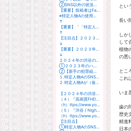
②SNS以外の状況（SNSアプリをダウンロードしていない状況）
とい
【重要】投稿者はFacebook、LINE、mixi、TwitterのようなSNSを使用したことがありません。アカウントが存在した場合はすべて「偽者行為者による偽アカウント」です（２０２６年８月４日現在）。
※特定人物Aの使用している既存のアカウントAに対してなりすまし人物BがアカウントBを作成、使用して行う偽装行為を「なりすまし」というのに対して、アカウントを持たない特定人物Aに対して人物BがアカウントXを作成、使用しておこなう偽装行為を「偽者行為」と対比、区別する場合があります。
長い
↑
【重要】「「特定人物Aはしばらくすると・・・」とか「特定人物Aは～後には・・・」SNSを利用した手口によるSNSのシチュエーション（状況）でトラブル状況になってしまう可能性が高いであろうと推測されているということでしょうか。２０２３年の渋谷のハローウィンでは特定人物がSNSを利用し始めたあとにある要件で襲う人がいるのではないかという内容であると思われます。
↑
しか
【注目点】２０２３年と２０２４年の特定人物AのSNS使用可能性に対する判断の対比
して
↓
【重要】２０２３年の渋谷のハローウィンの話とは関係なく特定人物AがSNSを使用していたことにできればよいと判断させようとする犯罪組織的な集団である可能性が高い。
植物
↓
の悪
２０２４年の渋谷のハローウィンでは
①２０２３年のハローウィンの様子を知っていた人・・・２０２４年になってもまだ特定人物のスマートフォンが問題であるとかSNSが問題であると言えない状況があったと言っている人がいる。
とこ
②【新手の犯罪組織的集団・・・MLBやドジャースや大谷翔平の関係者か？】
１.特定人物AのSNSのアカウントがあったと言い続ければ俺たち（私たち）が言ったことが正しくなる。
これ
２.特定人物Aが（仮にSNSを使用していなかったとしても）SNSを使用していたことにできる可能性がある。
いま
【２０２４年の渋谷のハローウィン】
（４）『高画質FHDお散歩ライブカメラ】🎃渋谷ハロウィン2024🎃探索 ミッドナイトウォーク Shibuya Halloween 2024 night walk【live camera】2024/11/01』
（h）ttps://www.youtube.com/watch?v=TOHmTIXvrMo
歯の
（５）『渋谷 / Night walk in Shibuya, Tokyo, Japan (November 18, 2024)』
歴史
（h）ttps://www.youtube.com/watch?v=WOIY5nHz1uE
【注目点】
精進
①特定人物AのSNSのアカウントがあったと言い続ければ俺たち（私たち）が言ったことが正しくなる。
日本