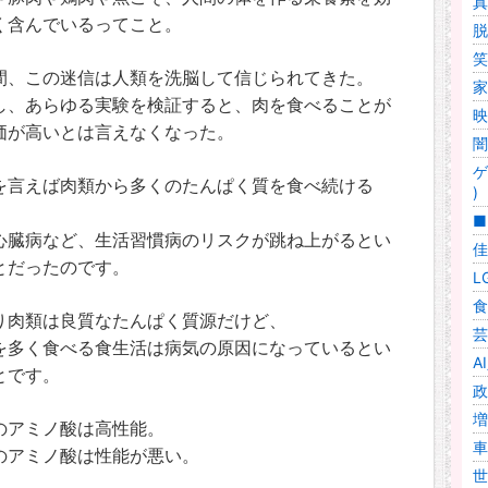
真
く含んでいるってこと。
脱
笑
間、この迷信は人類を洗脳して信じられてきた。
家
し、あらゆる実験を検証すると、肉を食べることが
映
価が高いとは言えなくなった。
闇
ゲ
を言えば肉類から多くのたんぱく質を食べ続ける
)
■
心臓病など、生活習慣病のリスクが跳ね上がるとい
佳
とだったのです。
L
食
り肉類は良質なたんぱく質源だけど、
芸
を多く食べる食生活は病気の原因になっているとい
A
とです。
政
増
のアミノ酸は高性能。
車
のアミノ酸は性能が悪い。
世