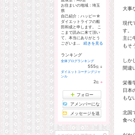
お住まいの地域：
埼玉
大事
県
自己紹介：ハッピー☆
ダイエットライフの船
現代
田和成と申します。 こ
す。
こまで読みに来て頂い
て、本当にありがとう
主に
ございま...
続きを見る
もそ
ランキング
しか
全体ブログランキング
555
位
↓
間違
ラ
ダイエットコーチングジャ
ン
ンル
キ
2
位
→
栄養
ン
ラ
グ
ン
日本
下
キ
フォロー
降
もな
ン
グ
アメンバーにな
維
持
る
北国
メッセージを送
食べ
る
だか