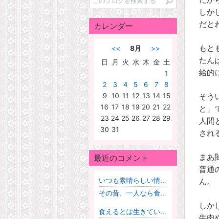
しか
だと
カレンダー
<<
8月
>>
もと
たん
日
月
火
水
木
金
土
給的
1
2
3
4
5
6
7
8
9
10
11
12
13
14
15
そう
16
17
18
19
20
21
22
と」
23
24
25
26
27
28
29
人間
30
31
され
最近のコメント
まあ
普通
いつも素晴らしい情報ありがとうございます😊たしかに金魚を飼ってる時に麦飯石を使ってましたが水は綺麗になるし金魚も元気でしたね（笑）早速セリアに行って麦飯石を買って水筒に入れて試してみます😀ありがとうございました😀
ん。
その昔、一人なら食えないけど二人なら食っていける、という言葉がありました。
しか
食えるとは生きていけるという意味です。
牛肉