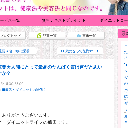
ービス一覧
無料テキストプレゼント
ダイエットコー
最
ブログトップ
記事一覧
画像一覧
二
重要★食べ物は栄養…
80歳になって後悔す…
た
さ
”
重要★人間にとって最高のたんぱく質は何だと思い
り
すか？
ダ
の
5-15 00:28:00
：
■病気とダイエットの関係
ご
は
ダ
り
もありがとうございます。
夏
ャ
ピーダイエットライフの船田です。