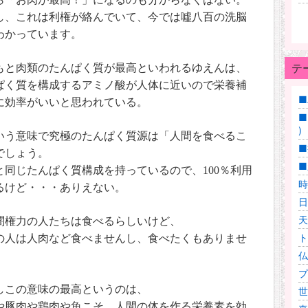
し、これは利権が絡んでいて、今では噓八百の洗脳
わかっています。
テ
もと肉類のたんぱく質が最高といわれるゆえんは、
ぱく質を構成するアミノ酸が人体に近いので栄養補
■
に効率がいいと思われている。
■
)
いう意味で究極のたんぱく質源は「人間を食べるこ
■
でしょう。
■
と同じたんぱく質構成を持っているので、
100
％利用
時
るけど・・・ありえない。
日
天
闇権力の人たちは食べるらしいけど、
ト
の人は人肉など食べませんし、食べたくもありませ
仏
プ
しこの意味の最高というのは、
世
や豚肉や鶏肉や魚こそ、人間の体を作る栄養素を効