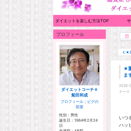
ダイエットを楽しむ方法TOP
サ
プロフィール
★
★
ま
2026-0
ダイエットコーチ☆
テーマ
船田和成
プロフィール
｜
ピグの
部屋
性別：
男性
いつ
誕生日：
1964年2月24
ハッ
日
血液型：
AB型