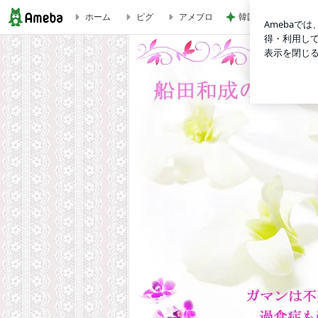
ホーム
ピグ
アメブロ
韓国の会社が産休嫌
★重要★人間にとって最高のたんぱく質は何だと思いますか？ 