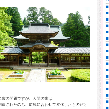
44
■
■
■
■
■
■
■
■
■
■
■
■
■
■
■
に歯の問題ですが、人間の歯は、
■
創造されたのち、環境に合わせて変化したものだと
■