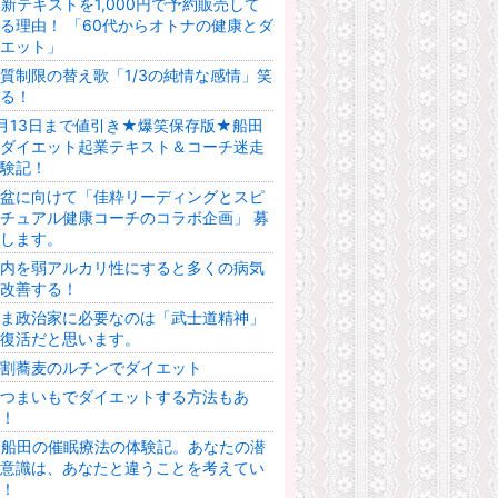
新テキストを1,000円で予約販売して
る理由！ 「60代からオトナの健康とダ
エット」
質制限の替え歌「1/3の純情な感情」笑
る！
月13日まで値引き★爆笑保存版★船田
ダイエット起業テキスト＆コーチ迷走
験記！
盆に向けて「佳粋リーディングとスピ
チュアル健康コーチのコラボ企画」 募
します。
内を弱アルカリ性にすると多くの病気
改善する！
ま政治家に必要なのは「武士道精神」
復活だと思います。
割蕎麦のルチンでダイエット
つまいもでダイエットする方法もあ
！
★船田の催眠療法の体験記。あなたの潜
意識は、あなたと違うことを考えてい
！