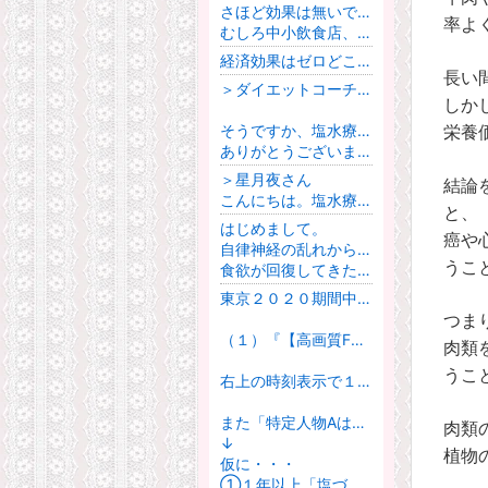
さほど効果は無いですね。
率よ
むしろ中小飲食店、農業者への悪影響が懸念されます。
経済効果はゼロどころかマイナスでしかないでしょう。
長い
＞ダイエットコーチ☆船田和成
しか
そうですか、塩水療法のせいではないとわかりよかったです。
栄養
ありがとうございます⭐︎
＞星月夜さん
結論
こんにちは。塩水療法で眠れなくなったというのは、私も経験がないし、クライアントさんでも聞いたことがないです。違う原因かもしれませんよ。
と、
はじめまして。
癌や
自律神経の乱れから４日ほど前から塩水療法をはじめてみました。
うこ
食欲が回復してきたり、だるさが軽減されて身体が動きやすくなったり効果を実感する反面、塩水を摂り始めてから、夜眠れなくなっています。身体が締まりすぎて好転反応のような感じでそんなことが起きることもあるのでしょうか？
東京２０２０期間中に特定人物Aに対する冤罪的謀略ありか？（１８）・・・【関連】２０２３年と２０２４年の渋谷のハロウィンのSNSの話題とその比較・・・大谷翔平選手関連のSNS系冤罪組織の出現は２０２４年以降の新手か？
つま
（１）『【高画質FHDお散歩ライブカメラ】🎃ハロウィン🎃渋谷 散歩 Shibuya walking【live camera】』（h）ttps://www.youtube.com/watch?v=EAARzMsgbSoを視聴してみました。
肉類
うこ
右上の時刻表示で１９：００～あたりからGoogleの話題がでています。また、映像の右上の時刻表示で２２：４０～の話の中にGoogleや通信端末（スマートフォン？）の関連話題がでている状況があるような気がします。１か月間（３か月間、半年など）「塩づけ状態（ほとんど使用しないで放置しておく状態）」にしておいた場合、東京、特に渋谷ではどのようなことが確認できるのでしょうか。
また「特定人物Aはしばらくすると・・・」とか「特定人物Aは～後には・・・」というのはGoogleアカウントに関連するサービスの利用における何かしらの手口があるのでしょうか。またその手口の黒幕と実行犯はどのような人たちなのでしょうか。SNSを利用した手口によるSNSのシチュエーション（状況）でトラブル状況になってしまう可能性が高いであろうと推測されているということでしょうか。
肉類
↓
植物
仮に・・・
①１年以上「塩づけ状態（ほとんど使用しないで放置しておく状態）」にしておいた場合