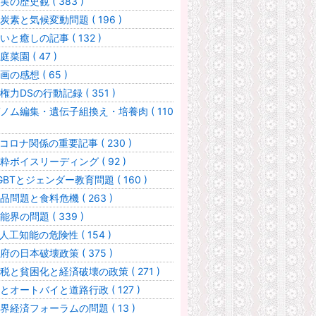
実の歴史観 ( 383 )
炭素と気候変動問題 ( 196 )
いと癒しの記事 ( 132 )
庭菜園 ( 47 )
画の感想 ( 65 )
権力DSの行動記録 ( 351 )
ノム編集・遺伝子組換え・培養肉 ( 110
コロナ関係の重要記事 ( 230 )
粋ボイスリーディング ( 92 )
GBTとジェンダー教育問題 ( 160 )
品問題と食料危機 ( 263 )
能界の問題 ( 339 )
I人工知能の危険性 ( 154 )
府の日本破壊政策 ( 375 )
税と貧困化と経済破壊の政策 ( 271 )
とオートバイと道路行政 ( 127 )
界経済フォーラムの問題 ( 13 )