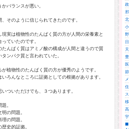
政
うかバランスが悪い。
邪
北
間、そのように信じられてきたのです。
小
し現実は植物性のたんぱく質の方が人間の栄養素と
野
合っていたのです。
日
のたんぱく質はアミノ酸の構成が人間と違うので質
天
いタンパク質と言われていた。
豊
医
ろが植物性のたんぱく質の方が優秀のようです。
節
はいろんなところに証拠としての根拠があります。
メ
住
思いついただけでも、３つあります。
ス
移
問題。
高
文明の問題。
宇
料理の問題。
■
の歴史的証拠。