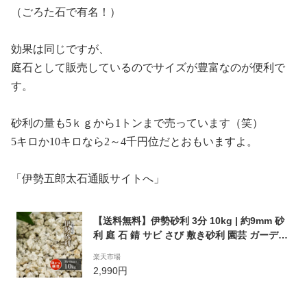
（ごろた石で有名！）
効果は同じですが、
庭石として販売しているのでサイズが豊富なのが便利で
す。
砂利の量も
5
ｋｇから
1
トンまで売っています（笑）
5
キロか
10
キロなら
2
～
4
千円位だとおもいますよ。
「伊勢五郎太石通販サイトへ」
【送料無料】伊勢砂利 3分 10kg | 約9mm 砂
利 庭 石 錆 サビ さび 敷き砂利 園芸 ガーデニ
ング ガーデン エクステリア 玄関 アプローチ
楽天市場
庭園 和 和風 和庭 坪庭 枯山水 砂紋 日本庭園
2,990円
三重県 伊勢 あさけ 国産 天然