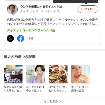
心と体を健康にするダイエット法
フォロー
ダイエットコーチ☆船田和成
危機の時代に免疫力を上げて健康に生きてゆきたい。そんな中高年
のダイエットは健康法と美容法とアンチエイジングを兼ねた方法が
必須です。過食と体調不良を改善して楽しく続けることのできるダ
ダイエットコーチングジャンル 2位
イエット法を提案しています。
最近の画像つき記事
放射線被害を消
新テキストには
漢方だから良い
食べたら痩せる
す方法と、ゼネ
今まで書いてな
わけじゃない、
魔法の言葉
コンの除染利権
い論点を書く予
現代医療が悪い
1兆円の闇。
定で、予約価格
わけじゃない。
をお盆前に変更
もっと見る
します！