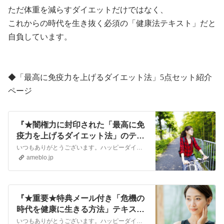
ただ体重を減らすダイエットだけではなく、
これからの時代を生き抜く必須の「健康法テキスト」だと
自負しています。
◆
「最高に免疫力を上げるダイエット法」
5
点セット紹介
ページ
『★闇権力に封印された「最高に免
疫力を上げるダイエット法」のテキ
ストご紹介ページ！』
いつもありがとうございます。ハッピーダイエットライフの船田です。医療マフィアが利権のために、本当に効果がある健康法や治療法を隠して封印した150年。 しかし闇…
ameblo.jp
『★重要★特典メール付き「危機の
時代を健康に生きる方法」テキスト
予約を販売中！』
いつもありがとうございます。ハッピーダイエットの船田です。 コロナのパンデミック詐欺の前と、それ以降の現代では、ハッキリ言って健康法が変わりました。 コロナワ…