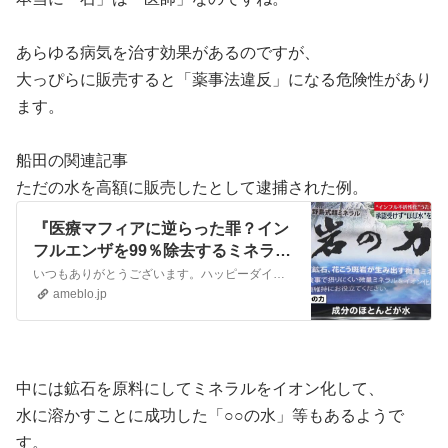
あらゆる病気を治す効果があるのですが、
大っぴらに販売すると「薬事法違反」になる危険性があり
ます。
船田の関連記事
ただの水を高額に販売したとして逮捕された例。
『医療マフィアに逆らった罪？イン
フルエンザを99％除去するミネラル
水「岩の力」の販売元社長が逮
いつもありがとうございます。ハッピーダイエットの船田です。 これは他人事じゃないニュースだな！ インフルエンザウイルスを99％除去するとしてミネラル水を販売し…
捕！』
ameblo.jp
中には鉱石を原料にしてミネラルをイオン化して、
水に溶かすことに成功した「○○の水」等もあるようで
す。