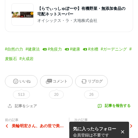
【らでぃっしゅぼーや】有機野菜・無添加食品の
宅配ネットスーパー
オイシックス・ラ・大地株式会社
#
自然の力
#
健康法
#
免疫力
#
健康
#
水槽
#
ガーデニング
#
麦飯石
#
火成岩
いいね
コメント
リブログ
513
20
26
記事を報告する
記事をシェア
前の記事
次の記事
美輪明宏さん、あの世で美と
★重要★電子レンジとIH調理
気に入ったらフォロー
癒しのミューズの世界に帰ら
器で加熱した食品は免疫力を
れた。by霊視ナターシャさ
下げる証拠がある！
会員登録は不要です
ん。