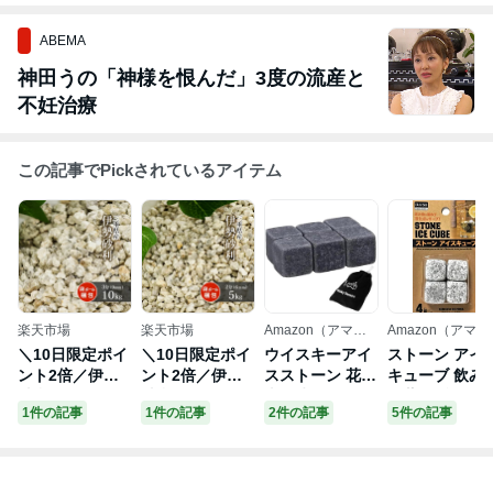
ABEMA
神田うの「神様を恨んだ」3度の流産と
不妊治療
この記事でPickされているアイテム
楽天市場
楽天市場
Amazon（アマゾ
Amazon（アマゾ
ン）
ン）
＼10日限定ポイ
＼10日限定ポイ
ウイスキーアイ
ストーン アイ
ント2倍／伊勢
ント2倍／伊勢
スストーン 花崗
キューブ 飲み
砂利 3分 10kg |
砂利 2分 (約6m
岩 冷却石 アイ
を薄めず、冷
1件の記事
1件の記事
2件の記事
5件の記事
約9mm 砂利 庭
m) 5kg | 砂利 庭
スキューブ 収納
さをキープ キ
石 錆 サビ さび
石 錆 サビ さび
袋付き 繰り返し
ーブ４個入り
敷き砂利 園芸
敷き砂利 園芸
使える 飲み物を
ガーデニング ガ
ガーデニング ガ
薄めず バー ワ