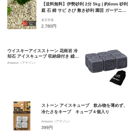
【送料無料】伊勢砂利 2分 5kg | 約6mm 砂利
庭 石 錆 サビ さび 敷き砂利 園芸 ガーデニン
グ ガーデン エクステリア 玄関 アプローチ 庭
楽天市場
園 和 和風 和庭 坪庭 枯山水 砂紋 日本庭園 三
2,780円
重県 伊勢 あさけ 国産 天然
ウイスキーアイスストーン 花崗岩 冷
却石 アイスキューブ 収納袋付き 繰り
返し使える 飲み物を薄めず バー ワイ
Amazon（アマゾン）
ンクーラー 父の日 誕生日 贈り物 6個
セット
ストーン アイスキューブ 飲み物を薄めず、
冷たさをキープ キューブ４個入り
Amazon（アマゾン）
399円