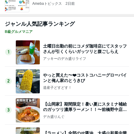
Amebaトピックス
2日前
ジャンル人気記事ランキング
B級グルメマニア
土曜日出勤の前にコメダ珈琲店にてスタッフ
さんが引くくらいガッツリと腹ごしらえ
1
アッキーのデカ盛りライフ
やっと買えた〜❤️コストコハニーグローパイ
ンと俺ん家のとうきび
2
道産子どすどす！
【山岡家】期間限定！暑い夏にスタミナ補給
のガッツリ濃厚ラーメン！！〜前橋野中店さ
3
ん〜
デカ盛りんぐ
【ラーメン】全部のせ醤油 大盛@和風中華