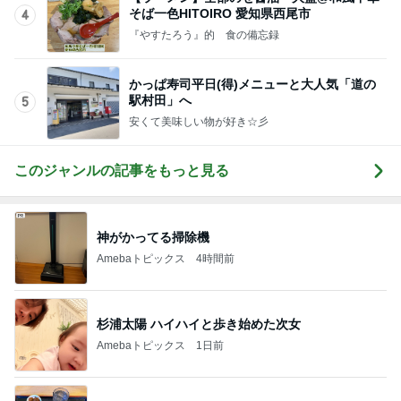
そば一色HITOIRO 愛知県西尾市
4
『やすたろう』的 食の備忘録
かっぱ寿司平日(得)メニューと大人気「道の
駅村田」へ
5
安くて美味しい物が好き☆彡
このジャンルの記事をもっと見る
神がかってる掃除機
Amebaトピックス
4時間前
杉浦太陽 ハイハイと歩き始めた次女
Amebaトピックス
1日前