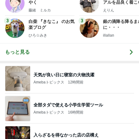
やく
アルを品良く着こ
ファッションブロ
藤緒 ミルカ
えりん
3
3
白柴 『きなこ』 のお気
銀の滴降る降るま
楽ブログ
に・・・
ひろ☆みき
illallan
もっと見る
天気が良い日に寝室の大物洗濯
Amebaトピックス
12時間前
全部タダで使える小学生学習ツール
Amebaトピックス
16時間前
入らざるを得なかった店の店構え