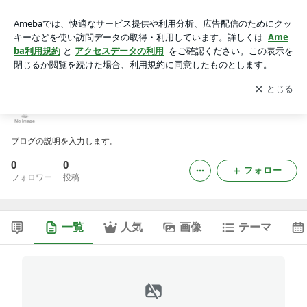
dierorempy364のブログ
アプリをダウンロードして
ブログの更新通知
を受け取りまし
開く
ょう。
dierorempy364のブログ
ブログの説明を入力します。
0
0
フォロー
フォロワー
投稿
一覧
人気
画像
テーマ