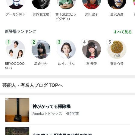
デーモン閣下
片岡愛之助
林下清志(ビッ
沢田聖子
金沢克彦
グダディ)
新登場ランキング
すべて見る
1
2
3
4
5
BEYOOOOO
島倉りか
ゆうこりん
石 安伊
蒼井心音
NDS
芸能人・有名人ブログ TOPへ
神がかってる掃除機
Amebaトピックス
4時間前