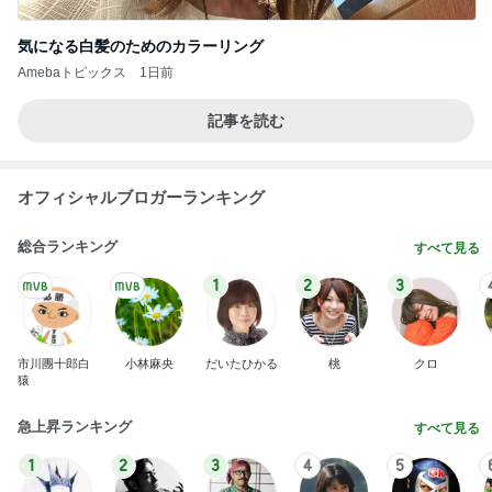
気になる白髪のためのカラーリング
Amebaトピックス
1日前
記事を読む
オフィシャルブロガーランキング
総合ランキング
すべて見る
1
2
3
市川團十郎白
小林麻央
だいたひかる
桃
クロ
猿
急上昇ランキング
すべて見る
1
2
3
4
5