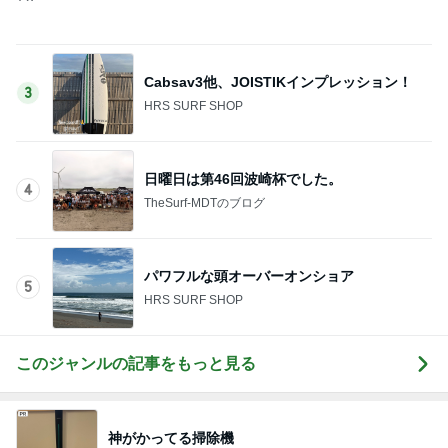
可愛くて癒される仰向けの箸置き
Amebaトピックス
13時間前
真っ赤な顔で水風呂に入った旦那
Amebaトピックス
1日前
期待が大き過ぎたビジホの朝食
Amebaトピックス
13時間前