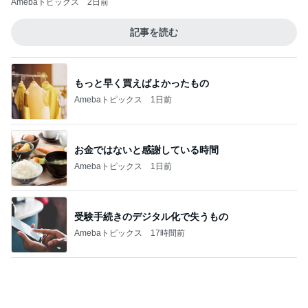
早朝はインドネシア！？今朝の湘南の波
2
HRS SURF SHOP
Cabsav3他、JOISTIKインプレッション！
3
HRS SURF SHOP
日曜日は第46回波崎杯でした。
4
TheSurf-MDTのブログ
パワフルな頭オーバーオンショア
5
HRS SURF SHOP
このジャンルの記事をもっと見る