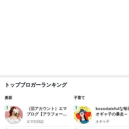
hiromi
はやパパ
もっと見る
気にせず過ごし考えが変わった朝
Amebaトピックス
1日前
30分以上迷い後悔した夕飯の品
Amebaトピックス
1日前
痛風発作の激痛の中でのゴルフ
Amebaトピックス
15時間前
次世代掃除機がやってきた！！