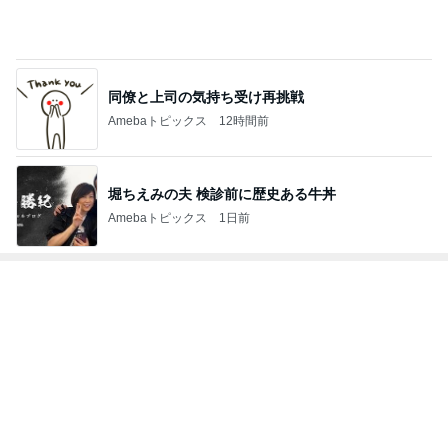
Amebaトピックス
12時間前
堀ちえみの夫 検診前に歴史ある牛丼
Amebaトピックス
1日前
トップブロガーランキング
美容
子育て
1
1
（旧アカウント）エマ
kosodatefulな毎
ブログ【アラフォー会
オギャ子の暴走～
社売却セカンドライ
エマの日記
オギャ子
フ】
2
2
リトルミニマリストの
日曜日は９時まで
ビューティコラム The
い。
little minimalist's bea
あねっさ／anessa
あべかわ
uty colum
3
3
美人になれる、たくさ
四十路シンパパの
んの魔法
日記