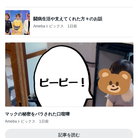
神がかってる掃除機
Amebaトピックス
7時間前
堀ちえみ めちゃくちゃ遅めの夕飯
Amebaトピックス
1日前
予約が取れたとうもろこしのかき氷
Amebaトピックス
1日前
アグネス 凄いスピードで原稿の作業
Amebaトピックス
2日前