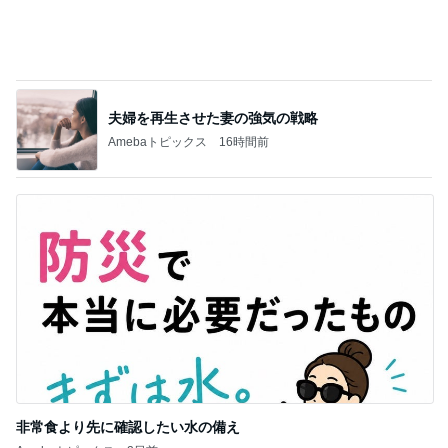
マックの秘密をバラされた口喧嘩
Amebaトピックス
1日前
記事を読む
間違いない海老アボチーズの春巻き
Amebaトピックス
2日前
ジャンル人気記事ランキング
アウトドアスポーツ
今日の午後のマジックボードセッション！お
客様のオーダーボード、SURGE、発送につい
1
て
HRS SURF SHOP