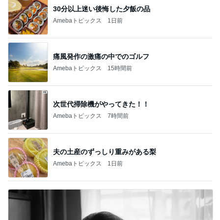
新登場ランキング
すべて見る
1
2
3
4
5
BEYOOOOO
島倉りか
ゆうこりん
石 安伊
蒼井心音
NDS