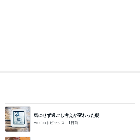
記事を読む
オフィシャルブロガーランキング
総合ランキング
すべて見る
1
2
3
市川團十郎白
小林麻央
だいたひかる
桃
クロ
猿
急上昇ランキング
すべて見る
1
2
3
4
5
EBiDAN 39&Ki
高山善廣
こいたん
島倉りか
つばきファク
DS
トリー