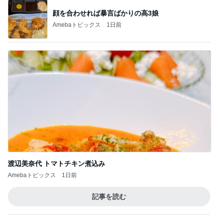
堀ちえみ 母の思い出の朝チャーハン
Amebaトピックス
2日前
居心地の良さが倍以上になった接客
Amebaトピックス
1日前
普通の子のママになりたかった本音
Amebaトピックス
1日前
粉瘤が出来てない毎日の重曹風呂
Amebaトピックス
1日前