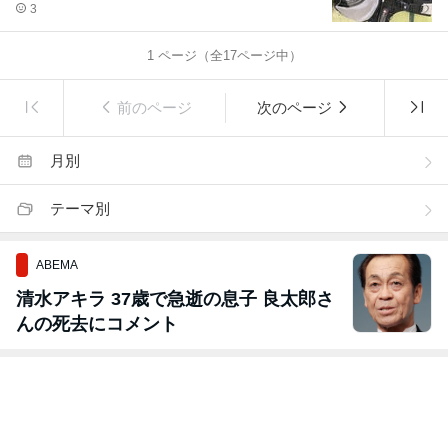
3
1
ページ（全
17
ページ中）
前のページ
次のページ
月別
テーマ別
ABEMA
清水アキラ 37歳で急逝の息子 良太郎さ
んの死去にコメント