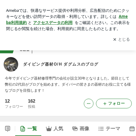
ダイビング器材O/H ダグムスのブログ
アプリをダウンロードして
ブログの更新通知
を受け取りまし
開く
ょう。
ranking
アウトドアスポーツジャンル
821
ダイビング器材O/H ダグムスのブログ
今年でダイビング器材修理専門の会社が設立30年となりました。節目として
弊社の2代目がブログを始めます。ダイバーの皆さまの器材のお役に立てる様
なブログを目指します！
12
162
フォロー
フォロワー
投稿
一覧
人気
画像
テーマ