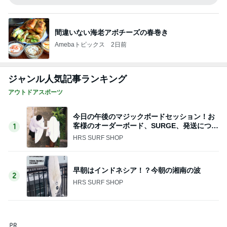
顔を合わせれば暴言ばかりの高3娘
Amebaトピックス
1日前
渡辺美奈代 トマトチキン煮込み
Amebaトピックス
1日前
記事を読む