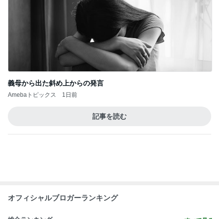
芸能人・有名人ブログ TOPへ
次世代掃除機がやってきた！！
Amebaトピックス
7時間前
若乃花 日光浴していた後ろの帽子
Amebaトピックス
2日前