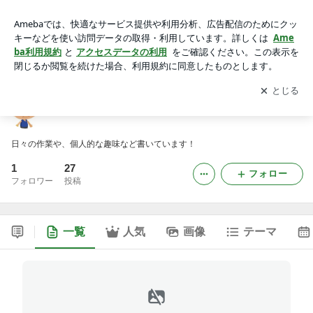
ＤＥＰＯＴ店長の一日
アプリをダウンロードして
ブログの更新通知
を受け取りまし
開く
ょう。
ＤＥＰＯＴ店長の一日
日々の作業や、個人的な趣味など書いています！
1
27
フォロー
フォロワー
投稿
一覧
人気
画像
テーマ