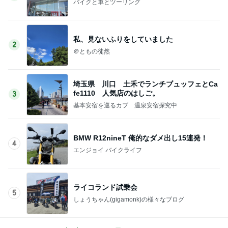
バイクと車とツーリング
私、見ないふりをしていました
2
＠ともの徒然
埼玉県 川口 土禾でランチブュッフェとCa
fe1110 人気店のはしご。
3
基本安宿を巡るカブ 温泉安宿探究中
BMW R12nineT 俺的なダメ出し15連発！
4
エンジョイ バイクライフ
ライコランド試乗会
5
しょうちゃん(gigamonk)の様々なブログ