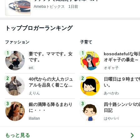
Amebaトピックス
1日前
トップブロガーランキング
ファッション
子育て
1
1
妻です。ママです。女
kosodatefulな毎
です。
オギャ子の暴走～
eri.
オギャ子
2
2
40代からの大人カジュ
日曜日は９時まで
アルを品良く着こなす
い。
ファッションブログ
えりん
あべかわ
3
3
銀の滴降る降るまわり
四十路シンパパの
に・・・
日記
illallan
はやパパ
もっと見る