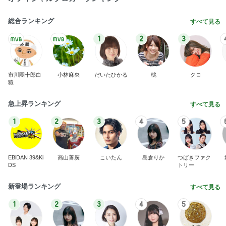
総合ランキング
すべて見る
1
2
3
市川團十郎白
小林麻央
だいたひかる
桃
クロ
猿
急上昇ランキング
すべて見る
1
2
3
4
5
EBiDAN 39&Ki
高山善廣
こいたん
島倉りか
つばきファク
DS
トリー
新登場ランキング
すべて見る
1
2
3
4
5