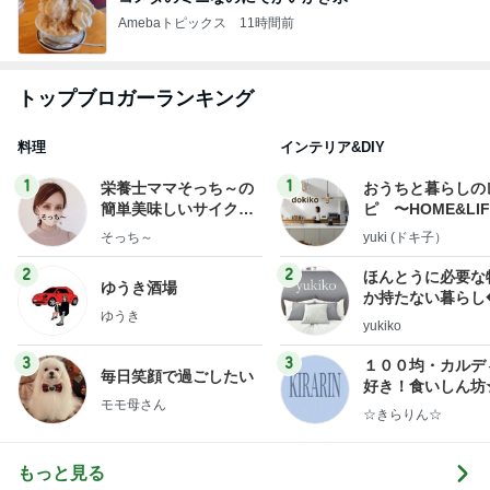
Amebaトピックス
11時間前
トップブロガーランキング
料理
インテリア&DIY
1
1
栄養士ママそっち～の
おうちと暮らしの
簡単美味しいサイクル
ピ 〜HOME&LI
献立
そっち～
yuki (ドキ子）
2
2
ほんとうに必要な
ゆうき酒場
か持たない暮らし
ゆうき
ep Life Simple
yukiko
ンテリアのきろく
3
3
１００均・カルデ
毎日笑顔で過ごしたい
好き！食いしん坊
モモ母さん
らりん☆のブログ
☆きらりん☆
もっと見る