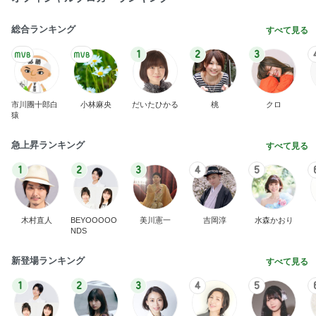
総合ランキング
すべて見る
1
2
3
市川團十郎白
小林麻央
だいたひかる
桃
クロ
猿
急上昇ランキング
すべて見る
1
2
3
4
5
木村直人
BEYOOOOO
美川憲一
吉岡淳
水森かおり
NDS
新登場ランキング
すべて見る
1
2
3
4
5