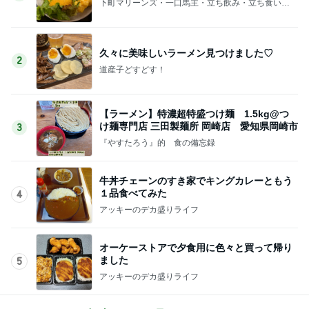
下町マリーンズ・一口馬主・立ち飲み・立ち食いそ
ば
久々に美味しいラーメン見つけました♡
2
道産子どすどす！
【ラーメン】特濃超特盛つけ麺 1.5kg@つ
け麺専門店 三田製麺所 岡崎店 愛知県岡崎市
3
『やすたろう』的 食の備忘録
牛丼チェーンのすき家でキングカレーともう
１品食べてみた
4
アッキーのデカ盛りライフ
オーケーストアで夕食用に色々と買って帰り
ました
5
アッキーのデカ盛りライフ