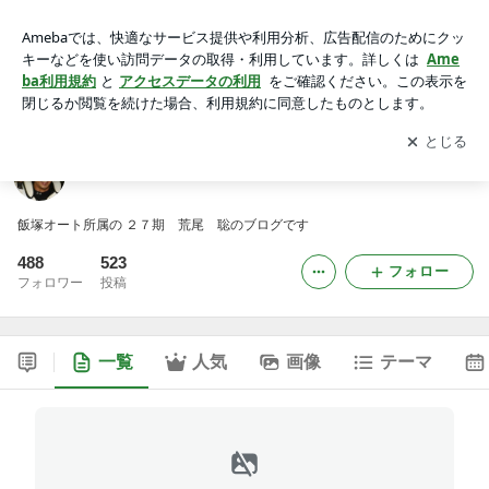
DEFJAM & JONASAN - 荒尾 聡
アプリをダウンロードして
ブログの更新通知
を受け取りまし
開く
ょう。
DEFJAM & JONASAN - 荒尾 聡
飯塚オート所属の ２７期 荒尾 聡のブログです
488
523
フォロー
フォロワー
投稿
一覧
人気
画像
テーマ