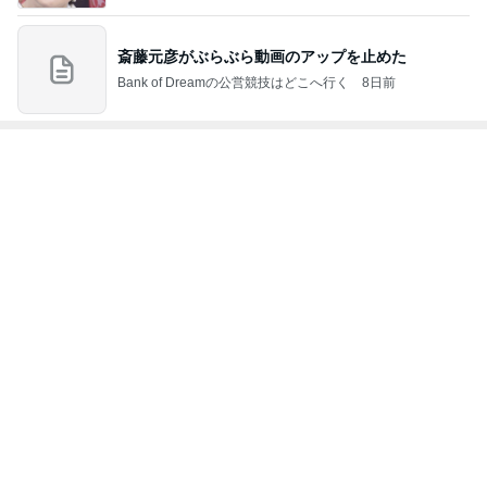
総合ランキング
すべて見る
1
2
3
市川團十郎白
小林麻央
だいたひかる
桃
クロ
猿
急上昇ランキング
すべて見る
1
2
3
4
5
デーモン閣下
片岡愛之助
林下清志(ビッ
沢田聖子
金沢克彦
グダディ)
新登場ランキング
すべて見る
1
2
3
4
5
BEYOOOOO
島倉りか
ゆうこりん
石 安伊
蒼井心音