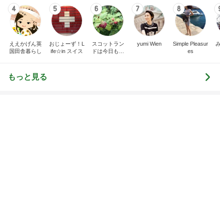
つらいのは更年期でなく病気のせい
Amebaトピックス
1日前
ありがとうございます
市川團十郎白猿オフィシャルB
2日前
お得なセットの肉の旨味チャーハン
Amebaトピックス
1日前
７人待ち
沢田聖子オフィシャルブログ「In My Heartな旅日
2日前
記」by Ameba