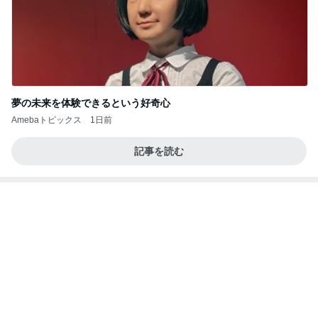
たかたんのコストコ通への道
8日前
100均ハシゴして見つけた理想の容器
Amebaトピックス
1日前
力強いジャンプをまるで天上の美しさのように軽や
かに着氷その芸術性によって心奪われる魔法を織り
なす
フィギュアスケート応援（くまはともだち）
2日前