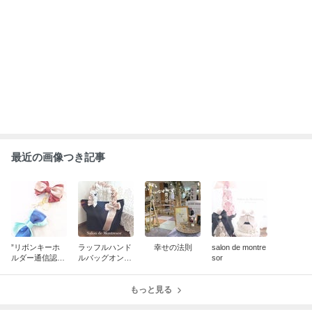
ABEMA
「体にお気をつけて」松岡茉優 喜びの
報告に祝福の声