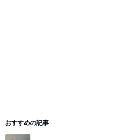
Amebaトピックス
1日前
ありがとうございます
市川團十郎白猿オフィシャルB
2日前
藤あや子「熱湯が」火傷に心配の声
Amebaトピックス
11時間前
斎藤元彦がぶらぶら動画のアップを止めた
Bank of Dreamの公営競技はどこへ行く
8日前
ジャンルランキング
ヨーロッパからお届け
6,541人参加中
1