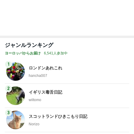
NDS
藤原紀香 平和願う折り紙を紹介
Amebaトピックス
1日前
広島原爆の日 市長の言葉に動揺する総理
ブルーサファイア
1日前
田中健 広島の放送を見てした黙祷
Amebaトピックス
1日前
斎藤元彦がぶらぶら動画のアップを止めた
Bank of Dreamの公営競技はどこへ行く
8日前