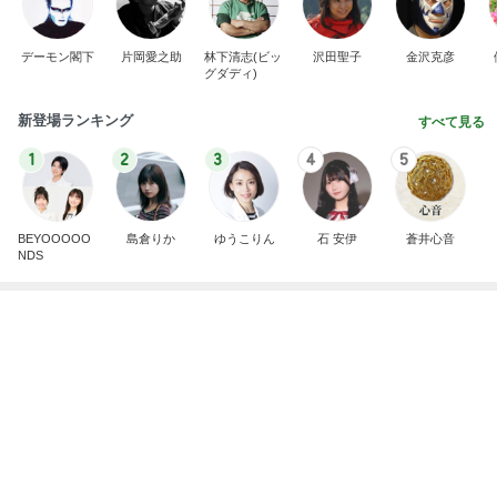
何でかな？何でだろ？
4時間前
柏木由紀子 自身が登場する映画鑑賞
Amebaトピックス
14時間前
夫とファミレスで晩ごはん
武東由美オフィシャルブログ「MOTOちゃんとのは
1日前
っぴぃな毎日」Powered by Ameba