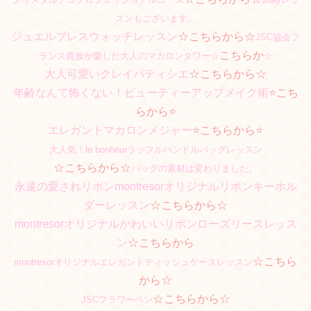
スンもございます。
ジュエルブレスウォッチレッスン
☆こちらから☆
JSC協会フ
こちらか
ランス貴族が愛した大人のマカロンタワー☆
☆
大人可愛いクレイパティシエ
☆こちらから☆
年齢なんて怖くない！ビューティーアップメイク術
⭐️こち
らから⭐️
エレガントマカロンメジャー
⭐️こちらから⭐️
大人気！le bonheurラッフルハンドルバッグレッスン
☆こちらから☆
バッグの素材は変わりました。
永遠の愛されリボンmontresorオリジナルリボンキーホル
ダーレッスン
☆こちらから☆
montresor
オリジナル
かわいいリボンローズリースレッス
ン
☆こちらから
☆こちら
montresorオリジナルエレガントティッシュケースレッスン
から☆
☆こちらから☆
JSCフラワーペン