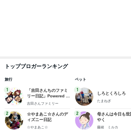
夢の未来を体験できるという好奇心
Amebaトピックス
1日前
記事を読む
スノコの上で入ってないその光景
Amebaトピックス
1日前
学生
日本人
7日前