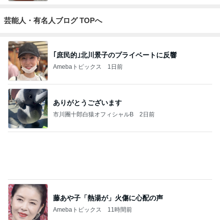
トップブロガーランキング
旅行
ペット
1
1
「吉田さんちのファミ
しろとくろしろ
リー日記」Powered b
たまねぎ
y Ameba 吉田さんファ
吉田さんファミリー
ミリーオフィシャルブ
ログ
2
2
☆やまあこ☆さんのデ
母さんは今日も世
ィズニー日記
やく
☆やまあこ☆
藤緒 ミルカ
3
3
日々是甘露2〜ディズニ
白柴 『きなこ』 
ー風味〜
楽ブログ
甘露
ひろ☆みき
もっと見る
オフィシャルブロガーランキング