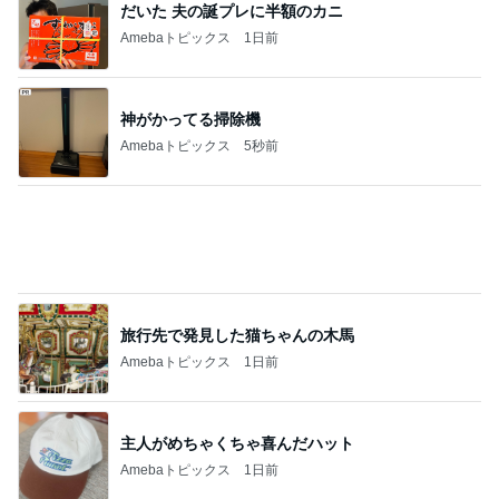
ロンドンあれこれ
hancha007
2
イギリス毒舌日記
wiltomo
3
スコットランドひきこもり日記
Norizo
4
5
6
7
8
ええかげん英
おじょーず！L
スコットラン
yumi Wien
Simple Pleasur
国田舎暮らし
ife☆in スイス
ドは今日も曇
es
り空
もっと見る