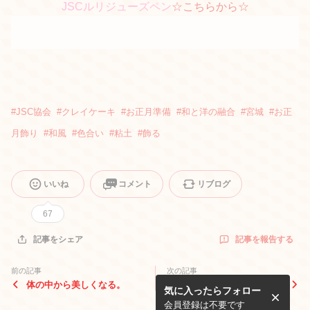
JSCルリジューズペン
☆こちらから☆
#
JSC協会
#
クレイケーキ
#
お正月準備
#
和と洋の融合
#
宮城
#
お正
月飾り
#
和風
#
色合い
#
粘土
#
飾る
いいね
コメント
リブログ
67
記事を報告する
記事をシェア
前の記事
次の記事
体の中から美しくなる。
クリスマスの準備もそろそろ
気に入ったらフォロー
❤️
会員登録は不要です