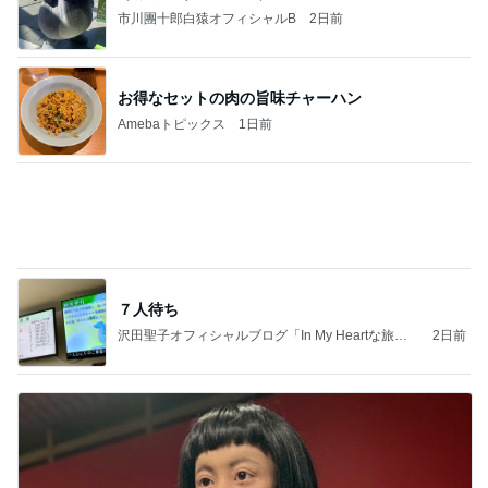
灼熱地獄で一晩続いた今までにない頭痛
Amebaトピックス
2日前
義母は観念した？
トンデモ義母ンヌからのストレスがヤバい。
2日前
モト 予約が取れない寿司屋で食事
Amebaトピックス
1日前
(長期保存カレーライスセット)