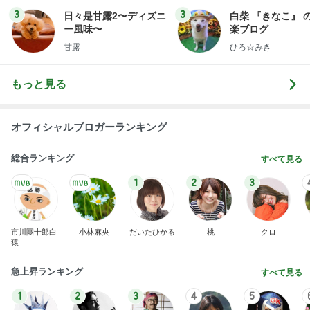
堀ちえみ 主治医からお褒めの言葉
Amebaトピックス
1日前
同じ夢
四コマ戦士 パパ戦記
10日前
高くて悩んだ息子のためのからくり箱
Amebaトピックス
1日前
2026/08/07(K) 3本