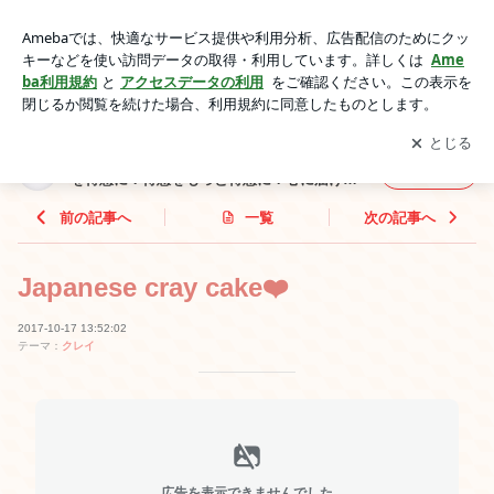
Japanese cray cake❤️ | ハンドメイドは作り手の心を伝えます
❤️苦手を得意に！得意をもっと得意に！心に届けるハンドメイ
アプリをダウンロードして
ブログの更新通知
を受け取りまし
開く
ド教室❤️
ょう。
ハンドメイドは作り手の心を伝えます❤️苦手
フォロー
を得意に！得意をもっと得意に！心に届ける
ハンドメイド教室❤️
前の記事へ
一覧
次の記事へ
Japanese cray cake❤️
2017-10-17 13:52:02
テーマ：
クレイ
広告を表示できませんでした