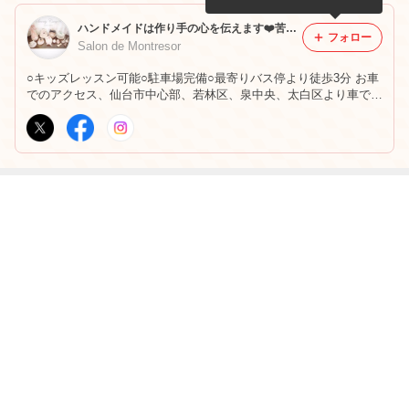
ハンドメイドは作り手の心を伝えます❤️苦手を得意に！得意をもっと得意に！心に届けるハンドメイド教室❤️
フォロー
Salon de Montresor
○キッズレッスン可能○駐車場完備○最寄りバス停より徒歩3分 お車
でのアクセス、仙台市中心部、若林区、泉中央、太白区より車で約
30分、富谷、名取から車で約45分。 ○団体様出張レッスン致しま
す。 ○毎月1回富谷カルチャースクールにてレッスンしておりま
す。
最近の画像つき記事
”リボンキーホ
ラッフルハンド
幸せの法則
salon de montre
ルダー通信認定
ルバッグオンラ
sor
講師講座”
インレッスンス
タート！
もっと見る