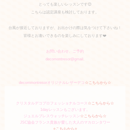
とっても楽しいレッスンです😊
こちらは認定講座も検討しております。
台風が接近しておりますが、お出かけの際は気をつけて下さい
ね！
皆様とお逢いできるのを楽しみにしております❤️
お問い合わせ、ご予約
decomontresor@gmail.
decom
montresorオリジナルレザーデコ
☆こちらから☆
クリスタルデコプロフェッショナルコース
☆こちらから☆
1dayレッスンもございます。
ジュエルブレスウォッチレッスン
☆こちらから☆
JSC協会フランス貴族が愛した大人のマカロンタワー
⭐️こちらから⭐️