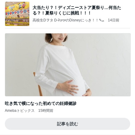
大当たり？！ディズニーストア夏祭り…何当た
る？！夏祭りくじに挑戦！！！
高校生Dヲタ Ꭰ-ᎮꭵꭹꭴのDisneyにっき！！✎ܚ
14日前
吐き気で横になった初めての妊婦健診
Amebaトピックス
15時間前
記事を読む