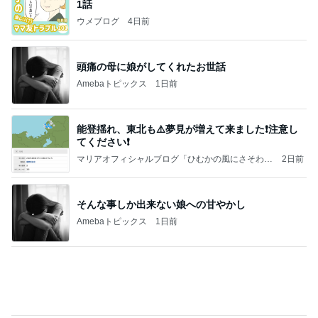
1話
ウメブログ
4日前
頭痛の母に娘がしてくれたお世話
Amebaトピックス
1日前
能登揺れ、東北も⚠️夢見が増えて来ました❗️注意し
てください❗️
マリアオフィシャルブログ「ひむかの風にさそわれ
2日前
て」Powered by Ameba
そんな事しか出来ない娘への甘やかし
Amebaトピックス
1日前