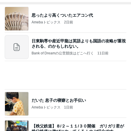
思ったより高くついたエアコン代
Amebaトピックス
2日前
日東駒専や産近甲龍は英語よりも国語の攻略が重視
される、のかもしれない。
Bank of Dreamの公営競技はどこへ行く
11日前
だいた 息子の寝癖とお手伝い
Amebaトピックス
1日前
【秩父鉄道】８/２～１１/３０開催 ガリガリ君が