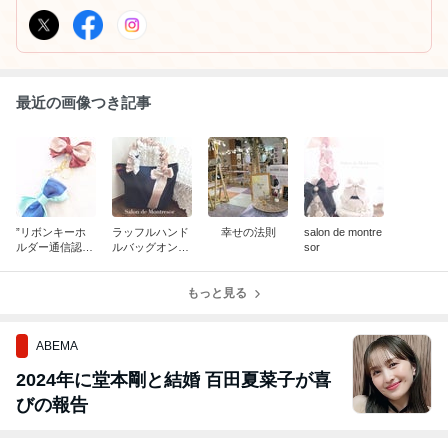
30分、富谷、名取から車で約45分。 ○団体様出張レッスン致しま
す。 ○毎月1回富谷カルチャースクールにてレッスンしておりま
す。
最近の画像つき記事
”リボンキーホ
ラッフルハンド
幸せの法則
salon de montre
ルダー通信認定
ルバッグオンラ
sor
講師講座”
インレッスンス
タート！
もっと見る
ABEMA
2024年に堂本剛と結婚 百田夏菜子が喜
びの報告