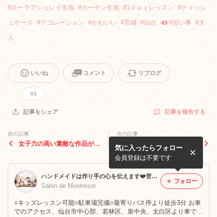
#
ローラアシュレイ生地
#
カーテン生地
#
1ｄａｙレッスン
#
ティッシ
ュケース
#
デコレーション
#
かわいい
#
宮城
#
仙台
#
習い事
#
大
人
いいね
コメント
リブログ
44
記事を報告する
記事をシェア
前の記事
次の記事
女子力の高い素敵な作品が完
生徒様ブログ❤️レッスンのご
気に入ったらフォロー
成しました✨✨
案内です❤️リボンキーホルダ
ー レッスン
会員登録は不要です
ハンドメイドは作り手の心を伝えます❤️苦手を得意に！得意をもっと得意に！心に届けるハンドメイド教室❤️
フォロー
Salon de Montresor
○キッズレッスン可能○駐車場完備○最寄りバス停より徒歩3分 お車
でのアクセス、仙台市中心部、若林区、泉中央、太白区より車で約