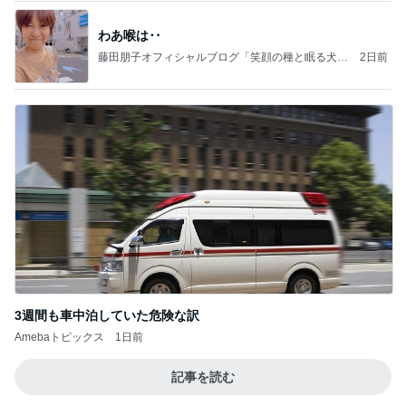
わあ喉は‥
藤田朋子オフィシャルブログ「笑顔の種と眠る犬」
2日前
Powered by Ameba
3週間も車中泊していた危険な訳
Amebaトピックス
1日前
記事を読む