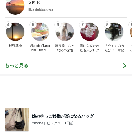
S M R
likeabridgeover
4
5
6
7
8
秘密基地
Akinobu Tanig
埼玉発 おと
妻に先立たれ
「やす」のの
uchi | Itoshima
なの小探険
た老人ブログ
んびり日常記
Landscape Ph
otographer
もっと見る
娘の抱っこ移動が楽になるバッグ
Amebaトピックス
1日前