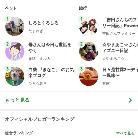
ペット
旅行
1
1
「吉田さんちのフ
しろとくろしろ
リー日記」Powere
たまねぎ
y Ameba 吉田さ
吉田さんファミリー
ミリーオフィシャ
ログ
2
2
母さんは今日も世話を
☆やまあこ☆さん
やく
ィズニー日記
藤緒 ミルカ
☆やまあこ☆
3
3
白柴 『きなこ』 のお気
日々是甘露2〜デ
楽ブログ
ー風味〜
ひろ☆みき
甘露
もっと見る
オフィシャルブロガーランキング
総合ランキング
すべて見る