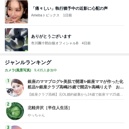
「痛々しい」執行猶予中の近影に心配の声
Amebaトピックス
1日前
ありがとうございます
市川團十郎白猿オフィシャルB
4日前
ジャンルランキング
カメラ(風景写真)
9,435人参加中
1
銀座のママブログ✨美肌で開運✨銀座ママが作った化
粧品✨銀座クラブ高嶋25歳で開店✨高嶋りえ子 お着
物でエルメス バーキン コーデ
【銀座クラブ高嶋】元OL婚約破棄から24歳で銀座ママ25歳でオーナーママ銀座 美肌で開運♡パワースポット巡り高嶋りえ子ブログ
2
北軽井沢［半住人生活］
やっちゃん
3