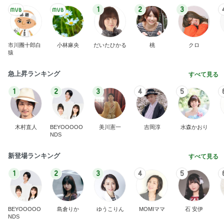
1
2
3
市川團十郎白
小林麻央
だいたひかる
桃
クロ
猿
急上昇ランキング
すべて見る
1
2
3
4
5
木村直人
BEYOOOOO
美川憲一
吉岡淳
水森かおり
NDS
新登場ランキング
すべて見る
1
2
3
4
5
BEYOOOOO
島倉りか
ゆうこりん
MOMIママ
石 安伊
NDS