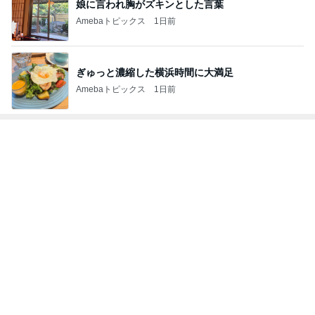
娘に言われ胸がズキンとした言葉
Amebaトピックス
1日前
ぎゅっと濃縮した横浜時間に大満足
Amebaトピックス
1日前
トップブロガーランキング
子育て
旅行
1
1
kosodatefulな毎日 ～
「吉田さんちのフ
オギャ子の暴走～
リー日記」Powere
y Ameba 吉田さ
オギャ子
吉田さんファミリー
ミリーオフィシャ
ログ
2
2
日曜日は９時まで寝た
☆やまあこ☆さん
い。
ィズニー日記
あべかわ
☆やまあこ☆
3
3
四十路シンパパの家族
日々是甘露2〜デ