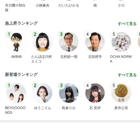
母が忘れ悔しい440万の保険料
Amebaトピックス
1日前
記事を読む
付録に付く限定色のティント1本
Amebaトピックス
1日前
津久井教生 無事終了したPCメンテ
Amebaトピックス
9時間前