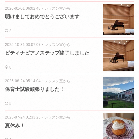
2026-01-01 06:02:48
・
レッスン室から
明けましておめでとうございます
3
2025-10-31 03:07:07
・
レッスン室から
ピティナピアノステップ終了しました
8
2025-08-24 05:14:04
・
レッスン室から
保育士試験頑張りました！
5
2025-07-24 01:33:23
・
レッスン室から
夏休み！