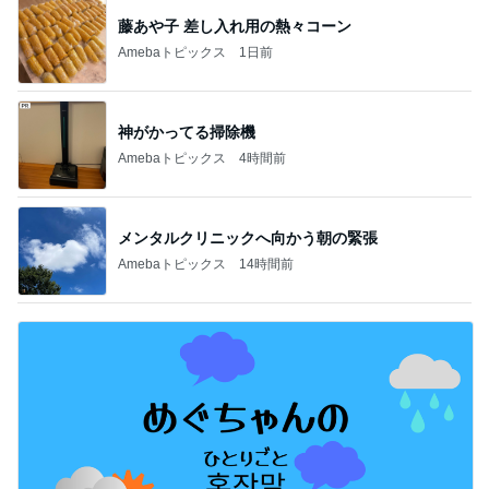
新登場ランキング
すべて見る
1
2
3
4
5
BEYOOOOO
ゆうこりん
島倉りか
石 安伊
蒼井心音
NDS
芸能人・有名人ブログ TOPへ
神がかってる掃除機
Amebaトピックス
4時間前
長女と食べたダントツ一位の天ぷら
Amebaトピックス
11時間前