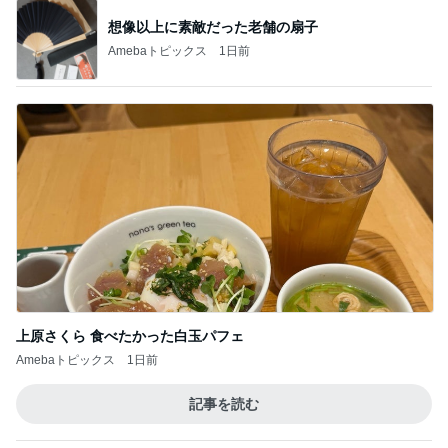
【スタバ銀座30周年】8/4枚数制限解除日に再
訪！限定カードと店舗名刺の在庫は？
2
華麗なるスタバマダム
【タリーズ福袋2026】予約を忘れても買え
た！29周年ハッピーバッグの中身を全部公開
3
8/5～
華麗なるスタバマダム
【知らなきゃ損】スタバカードを夫婦で2枚購
入！最大1,018円分もらえるキャンペーン
4
華麗なるスタバマダム
【タリーズ新作2026】バニラアフォガート シ
ェイクールを実飲！ベアフルシールも当たっ
5
た！
華麗なるスタバマダム