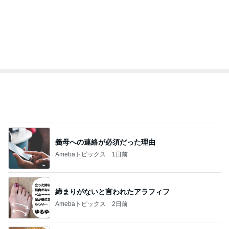
記事を読む
オフィシャルブロガーランキング
総合ランキング
すべて見る
1
2
3
市川團十郎白
小林麻央
だいたひかる
桃
クロ
猿
急上昇ランキング
すべて見る
1
2
3
4
5
AKB48
たんぽぽ川村
北村総一朗
北別府学
OCHA NORM
エミコ
A