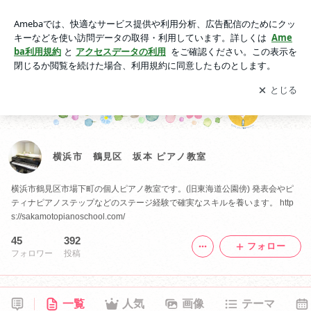
横浜市 鶴見区 坂本 ピアノ教室
アプリをダウンロードして
ブログの更新通知
を受け取りまし
開く
ょう。
横浜市 鶴見区 坂本 ピアノ教室
横浜市鶴見区市場下町の個人ピアノ教室です。(旧東海道公園傍) 発表会やピ
ティナピアノステップなどのステージ経験で確実なスキルを養います。 http
s://sakamotopianoschool.com/
45
392
フォロー
フォロワー
投稿
一覧
人気
画像
テーマ