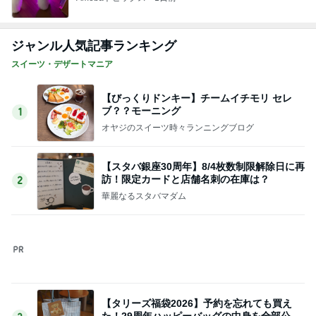
次々とお客さんが来ていた人気のお店
Amebaトピックス
1日前
記事を読む
真夏の動物園で役立った暑さ対策
Amebaトピックス
19時間前
色を意識した60代の大人スタイル
Amebaトピックス
11時間前
難しくて挫折しそうなフロアタイル
Amebaトピックス
15時間前