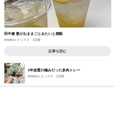
一歩前進と気が休まらない週末
Amebaトピックス
2日前
記事を読む
虜になる濃厚煮干と岩のりご飯
Amebaトピックス
1日前
価格改定後初めてのモーニングセット
Amebaトピックス
1日前
だいた 切なくなった母への思い
Amebaトピックス
1日前