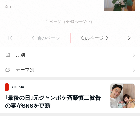
1
1
ページ（全
40
ページ中）
前のページ
次のページ
月別
テーマ別
ABEMA
｢最後の日｣元ジャンポケ斉藤慎二被告
の妻がSNSを更新