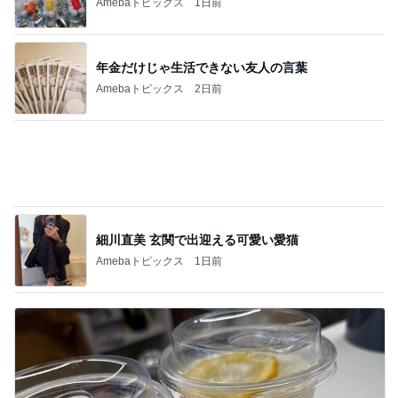
発売日を忘れ参戦すらできず完売
Amebaトピックス
1日前
美奈代 夫と次男 長男は衣装探し
Amebaトピックス
11時間前