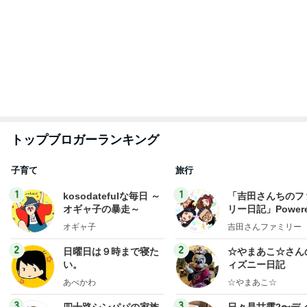
日記
ー風味〜
はやパパ
甘露
もっと見る
義母への連絡が必須だった理由
Amebaトピックス
1日前
締まりがないと言われたアラフィフ
Amebaトピックス
2日前
藤あや子 差し入れ用の熱々コーン
Amebaトピックス
1日前