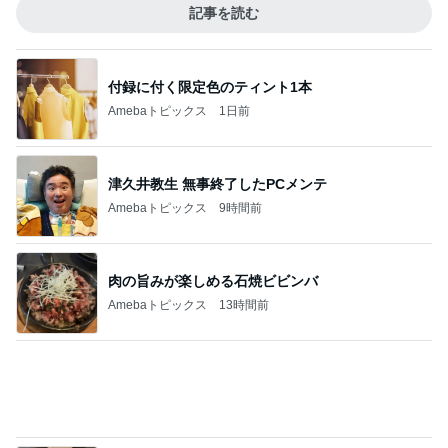
小柳ルミ子 久しぶりのカラオケ
Amebaトピックス
1日前
記事を読む
夜中に一瞬ドキッとする怪しい光
Amebaトピックス
1日前
ジャンル人気記事ランキング
スイーツ・デザートマニア
【びっくりドンキー】チームイチモリ セレ
ブ？？モーニング
1
オヤジのスイーツ時々ランニングブログ