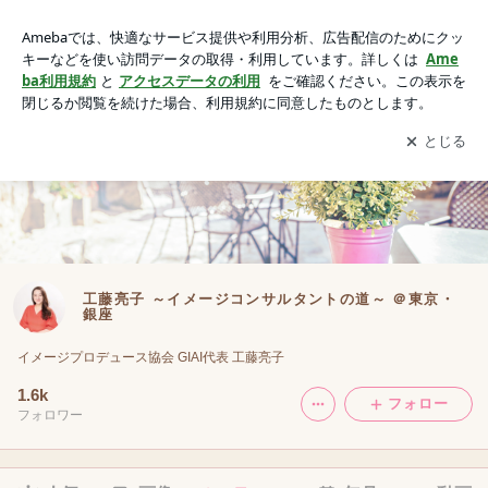
■お客様の声｜工藤亮子 ～イメージコンサルタントの道～ ＠
東京・銀座
アプリをダウンロードして
ブログの更新通知
を受け取りまし
開く
ょう。
工藤亮子 ～イメージコンサルタントの道～ ＠東京・
銀座
イメージプロデュース協会 GIAI代表 工藤亮子
1.6k
フォロー
フォロワー