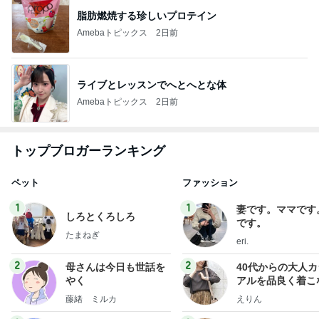
脂肪燃焼する珍しいプロテイン
Amebaトピックス
2日前
ライブとレッスンでへとへとな体
Amebaトピックス
2日前
トップブロガーランキング
ペット
ファッション
1
1
妻です。ママです
しろとくろしろ
です。
たまねぎ
eri.
2
2
母さんは今日も世話を
40代からの大人
やく
アルを品良く着こ
ファッションブロ
藤緒 ミルカ
えりん