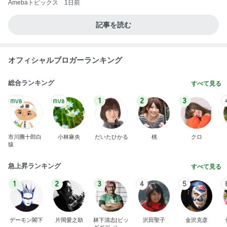
Amebaトピックス
1日前
記事を読む
オフィシャルブロガーランキング
総合ランキング
すべて見る
1
2
3
市川團十郎白
小林麻央
だいたひかる
桃
クロ
猿
急上昇ランキング
すべて見る
1
2
3
4
5
デーモン閣下
片岡愛之助
林下清志(ビッ
沢田聖子
金沢克彦