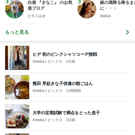
3
3
白柴 『きなこ』 のお気
銀の滴降る降るま
楽ブログ
に・・・
ひろ☆みき
illallan
もっと見る
ヒデ 初のピンクシャツコーデ挑戦
Amebaトピックス
1日前
熊田 早起きな子供達の朝ごはん
Amebaトピックス
11時間前
大学の定期試験で満点をとった息子
Amebaトピックス
2日前