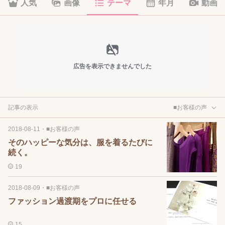
人気
画像
テーマ
年月
動画
広告を表示できませんでした
記事の表示
■お客様の声
2018-08-11
・
■お客様の声
そのハッピーな気分は、服を着るたびに
続く。
19
2018-08-09
・
■お客様の声
ファッション過渡期をプロに任せる
15