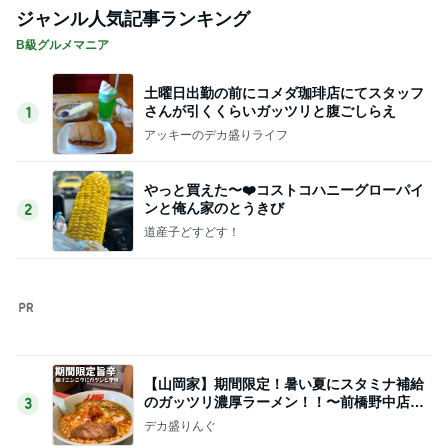
ジャンル人気記事ランキング
B級グルメマニア
土曜日出勤の前にコメダ珈琲店にてスタッフ
さんが引くくらいガッツリと腹ごしらえ
1
アッキーのデカ盛りライフ
やっと買えた〜❤️コストコハニーグローパイ
ンと俺ん家のとうきび
2
道産子どすどす！
【山岡家】期間限定！暑い夏にスタミナ補給
のガッツリ濃厚ラーメン！！〜前橋野中店さ
3
ん〜
デカ盛りんぐ
【ラーメン】全部のせ醤油 大盛@和風中華
そば一色HITOIRO 愛知県西尾市
4
『やすたろう』的 食の備忘録