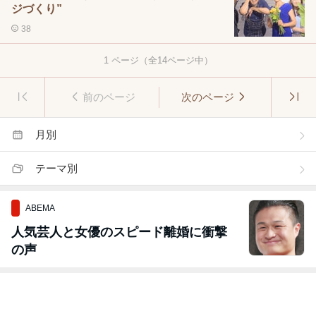
ジづくり”
38
1
ページ（全
14
ページ中）
前のページ
次のページ
月別
テーマ別
ABEMA
人気芸人と女優のスピード離婚に衝撃
の声