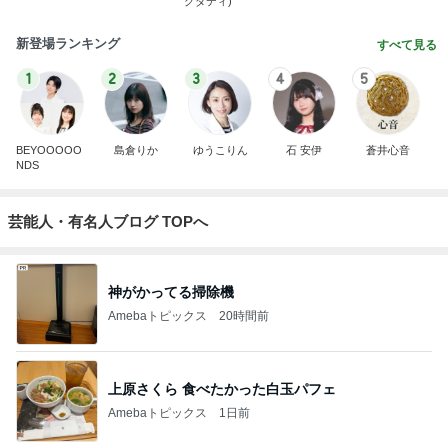
グダディ)
新登場ランキング
すべて見る
1
2
3
4
5
BEYOOOOO
島倉りか
ゆうこりん
石 安伊
蒼井心音
NDS
芸能人・有名人ブログ TOPへ
神がかってる掃除機
Amebaトピックス
20時間前
上原さくら 食べたかった白玉パフェ
Amebaトピックス
1日前