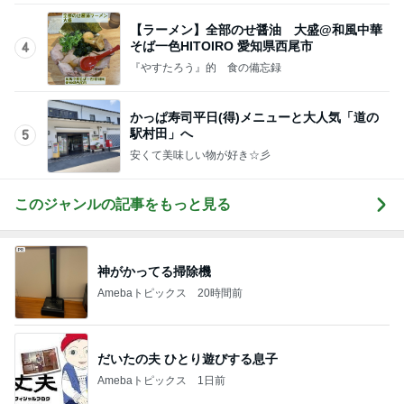
かっぱ寿司平日(得)メニューと大人気「道の
駅村田」へ
5
安くて美味しい物が好き☆彡
このジャンルの記事をもっと見る
神がかってる掃除機
Amebaトピックス
20時間前
だいたの夫 ひとり遊びする息子
Amebaトピックス
1日前
沢山もらった服を片付けた押入れ
Amebaトピックス
1日前