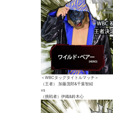
＜WBCタッグタイトルマッチ＞
（王者） 加藤茂郎&千葉智紹
vs
（挑戦者）伊織&鈴木心