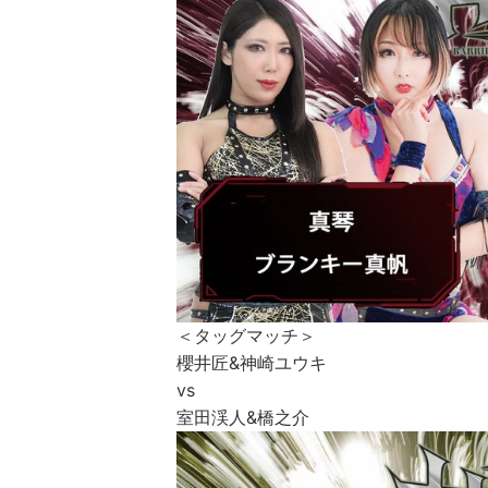
＜タッグマッチ＞
櫻井匠&神崎ユウキ
vs
室田渓人&橋之介​