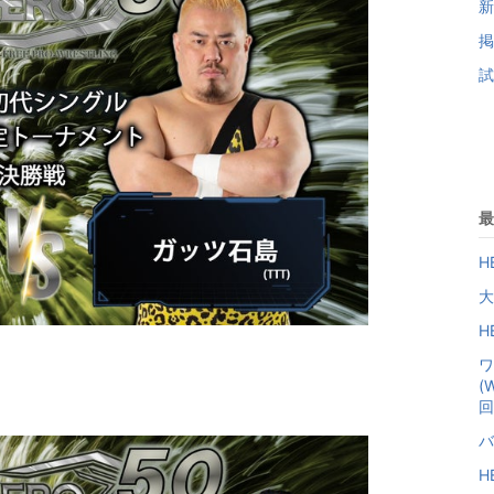
新
掲
試
最
H
大
H
ワ
(
回
バ
H