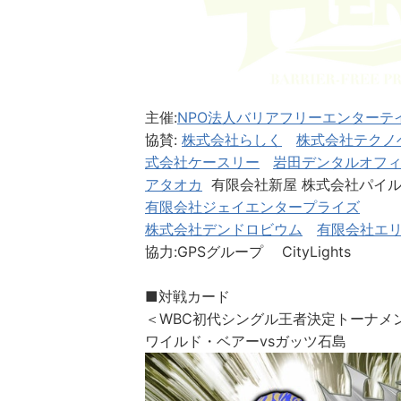
主催:
NPO法人バリアフリーエンターテ
協賛:
株式会社らしく
株式会社テクノ
式会社ケースリー
岩田デンタルオフ
アタオカ​
有限会社新屋 株式会社パイ
有限会社ジェイエンタープライズ
株式会社デンドロビウム
有限会社エ
​協力:GPSグループ CityLights
​■対戦カード
＜WBC初代シングル王者決定トーナメ
ワイルド・ベアーvsガッツ石島