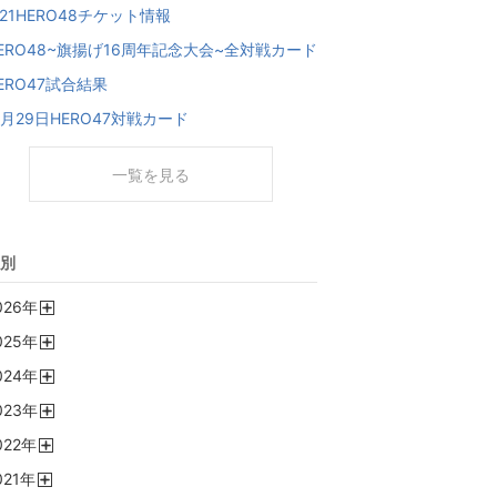
/21HERO48チケット情報
ERO48~旗揚げ16周年記念大会~全対戦カード
ERO47試合結果
1月29日HERO47対戦カード
一覧を見る
別
026
年
開
025
年
く
開
024
年
く
開
023
年
く
開
022
年
く
開
021
年
く
開