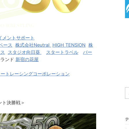
イメントサポート
ベース
株式会社Neutral
HIGH TENSION
株
ィス
スタジオ向日葵
スタートラベル
バー
ルランド
新宿の花屋
リートレーシングコーポレーション
ント決勝戦＞
テ