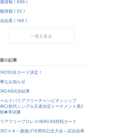
着情報 ( 699 )
載情報 ( 55 )
合結果 ( 166 )
一覧を見る
新の記事
ERO50全カード決定！
事なお知らせ
ERO49試合結果
ールドバリアフリーチャンピオンシップ
WBC)初代シングル王者決定トーナメント第2
戦✖準決勝
リアフリープロレスHERO49対戦カード
ERO４８～旗揚げ16周年記念大会～試合結果