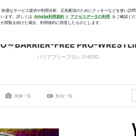
持ちたい携帯
芸能人ブログ
人気ブログ
新規登録
ロ
O～BARRIER-FREE PRO-WRESTL
バリアフリープロレスHERO
画像一覧
動画一覧