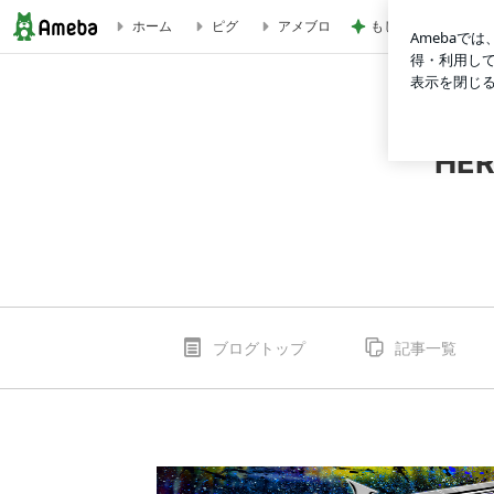
もしもの時に手元に
ホーム
ピグ
アメブロ
HERO～BARRIER-FREE PRO-WRESTLING~
HER
ブログトップ
記事一覧