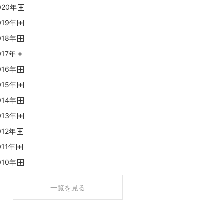
020
年
く
開
019
年
く
開
018
年
く
開
017
年
く
開
016
年
く
開
015
年
く
開
014
年
く
開
013
年
く
開
012
年
く
開
011
年
く
開
010
年
く
開
く
一覧を見る