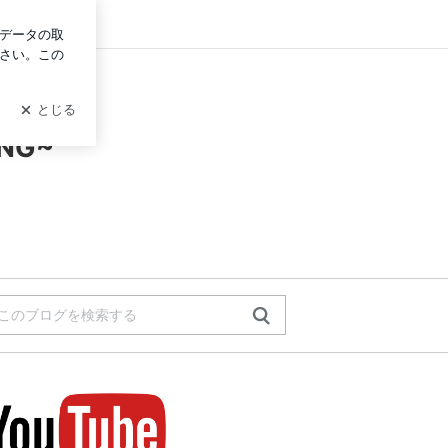
グイン
ING~