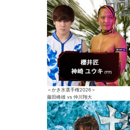
＜かき氷選手権2026＞
藤田峰雄 vs 仲川翔大