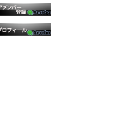
----------- 運 営 ------------
PO法人 バリアフリーエンターテイメントサ
ート