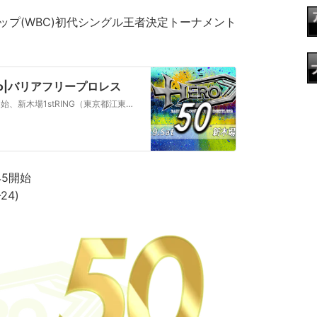
ップ(WBC)初代シングル王者決定トーナメント
ro|バリアフリープロレス
HERO50/2026年8月29日（土）18:15開場18:45開始、新木場1stRING（東京都江東区新木場1-6-24）
:45開始
24)
-
N
ポ