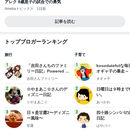
アレク 8歳息子の試合での勇気
Amebaトピックス
1日前
記事を読む
トップブロガーランキング
旅行
子育て
1
1
「吉田さんちのファミ
kosodatefulな毎
リー日記」Powered b
オギャ子の暴走～
y Ameba 吉田さんファ
吉田さんファミリー
オギャ子
ミリーオフィシャルブ
ログ
2
2
☆やまあこ☆さんのデ
日曜日は９時まで
ィズニー日記
い。
☆やまあこ☆
あべかわ
3
3
日々是甘露2〜ディズニ
四十路シンパパの
ー風味〜
日記
甘露
はやパパ