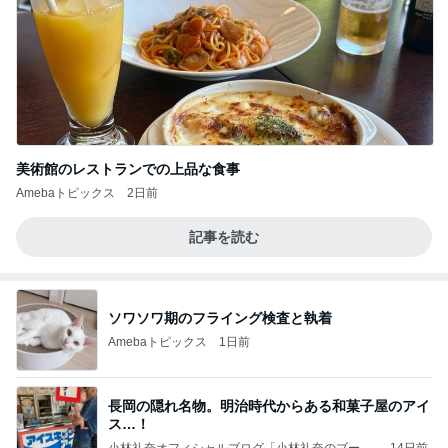
美術館のレストランでの上品な食事
Amebaトピックス
2日前
記事を読む
ソワソワ期のフライング検査と執着
Amebaトピックス
1日前
長岡の隠れ名物。明治時代からある和菓子屋のアイ
ス…！
小林礼奈オフィシャルブログ「小林礼奈のブーブ
14日前