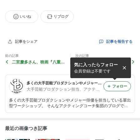
いいね
リブログ
記事を報告する
記事をシェア
前の記事
次の記事
二宮慶多さん、映画『八重子
5月のDD-WORKSHOP① ~
気に入ったらフォロー
のハミング』
落ちる理由を探す~
会員登録は不要です
多くの大手芸能プロダクションやメジャー俳優を担当。輩出型ワークショップDD-WORKSHOP
フォロー
大手芸能プロダクション担当、アクティングトレーナー集団ブログ
多くの大手芸能プロダクションやメジャー俳優を担当している輩出
型ワークショップ。 そんなアクティングコーチ集団のブログで
す。
最近の画像つき記事