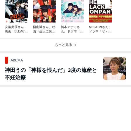
安藤美優さん
桐山漣さん、映
橋本マナミさ
MEGUMIさん、
映画「BLEAC
画『曇天に笑
ん、ドラマ『隣
ドラマ『ザ・ブ
H」
う』
の家族は青く見
ラックカンパニ
える』
ー』
もっと見る
ABEMA
神田うの「神様を恨んだ」3度の流産と
不妊治療