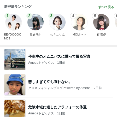
新登場ランキング
すべて見る
1
2
3
4
5
BEYOOOOO
島倉りか
ゆうこりん
MOMIママ
石 安伊
NDS
停車中のオムニバスに乗って撮る写真
Amebaトピックス
1日前
悲しすぎて立ち直れない。
クロオフィシャルブログPowered by Ameba
2日前
危険水域に達したアラフォーの体重
Amebaトピックス
1日前