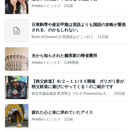
Amebaトピックス
2日前
日東駒専や産近甲龍は英語よりも国語の攻略が重視
される、のかもしれない。
Bank of Dreamの公営競技はどこへ行く
11日前
夫から知らされた義実家の帰省費用
Amebaトピックス
11時間前
【秩父鉄道】８/２～１１/３０開催 ガリガリ君が
秩父鉄道に遊びにやってくる！のご紹介です
秩父市議会議員 黒澤秀之 ブログ Powered by Ame
10日前
ba
疲れた心と体に求めていたアイス
Amebaトピックス
1日前