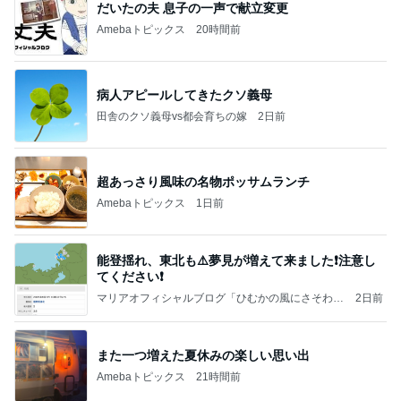
だいたの夫 息子の一声で献立変更
Amebaトピックス
20時間前
病人アピールしてきたクソ義母
田舎のクソ義母vs都会育ちの嫁
2日前
超あっさり風味の名物ポッサムランチ
Amebaトピックス
1日前
能登揺れ、東北も⚠️夢見が増えて来ました❗️注意し
てください❗️
マリアオフィシャルブログ「ひむかの風にさそわれ
2日前
て」Powered by Ameba
また一つ増えた夏休みの楽しい思い出
Amebaトピックス
21時間前