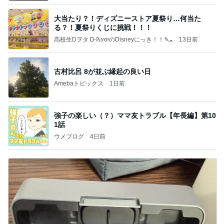
大当たり？！ディズニーストア夏祭り…何当た
る？！夏祭りくじに挑戦！！！
高校生Dヲタ Ꭰ-ᎮꭵꭹꭴのDisneyにっき！！✎ܚ
13日前
古村比呂 8が並ぶ縁起の良い日
Amebaトピックス
1日前
強子の楽しい（？）ママ友トラブル【年長編】第10
1話
ウメブログ
4日前