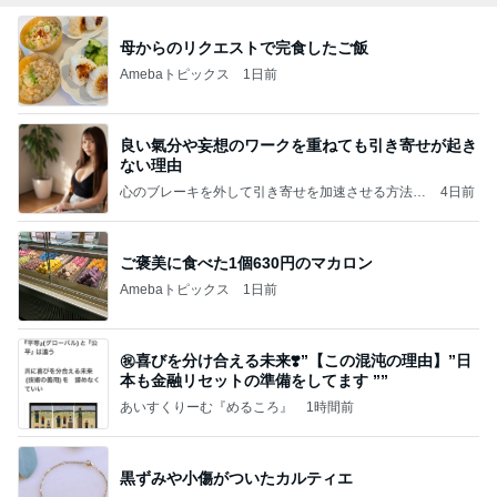
母からのリクエストで完食したご飯
Amebaトピックス
1日前
良い氣分や妄想のワークを重ねても引き寄せが起き
ない理由
心のブレーキを外して引き寄せを加速させる方法：
4日前
引き寄せ研究所
ご褒美に食べた1個630円のマカロン
Amebaトピックス
1日前
㊗️喜びを分け合える未来❣️”【この混沌の理由】”⽇
本も⾦融リセットの準備をしてます ””
あいすくりーむ『めるころ』
1時間前
黒ずみや小傷がついたカルティエ