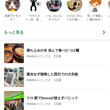
道産子どすど
『やすたろ
いもっちゃん
たかまつせん
安くて美味し
す！
う』的 食の
のブログ
いちの食い散
い物が好き☆
備忘録
らかし日記
彡
もっと見る
堀ちえみの夫 並んで食べたつけ麺
Amebaトピックス
2日前
遮光せず後悔した西日での大失敗
Amebaトピックス
1日前
クロ 駅でSuicaが使えずパニック
Amebaトピックス
1日前