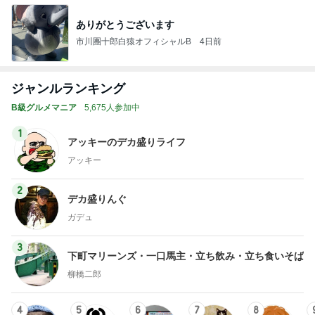
ありがとうございます
市川團十郎白猿オフィシャルB
4日前
ジャンルランキング
B級グルメマニア
5,675人参加中
1
アッキーのデカ盛りライフ
アッキー
2
デカ盛りんぐ
ガデュ
3
下町マリーンズ・一口馬主・立ち飲み・立ち食いそば
柳橋二郎
4
5
6
7
8