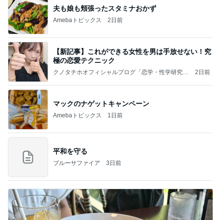
夫も娘も頬張ったスタミナおかず
Amebaトピックス
2日前
【新記事】これができる女性を男は手放せない！究
極の恋愛テクニック
クノタチホオフィシャルブログ「恋学・性学研究
2日前
室」Powered by Ameba
マックのナゲットキャンペーン
Amebaトピックス
1日前
平和を守る
ブルーサファイア
3日前