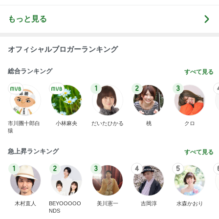
もっと見る
オフィシャルブロガーランキング
総合ランキング
すべて見る
1
2
3
市川團十郎白
小林麻央
だいたひかる
桃
クロ
猿
急上昇ランキング
すべて見る
1
2
3
4
5
木村直人
BEYOOOOO
美川憲一
吉岡淳
水森かおり
NDS