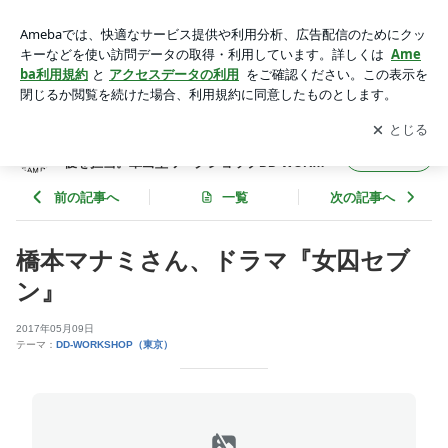
橋本マナミさん、ドラマ『女囚セブン』 | 多くの大手芸能プロ
ダクションやメジャー俳優を担当。輩出型ワークショップDD-
アプリをダウンロードして
ブログの更新通知
を受け取りまし
開く
WORKSHOP
ょう。
多くの大手芸能プロダクションやメジャー俳
フォロー
優を担当。輩出型ワークショップDD-WORKS
HOP
前の記事へ
一覧
次の記事へ
橋本マナミさん、ドラマ『女囚セブ
ン』
2017年05月09日
テーマ：
DD-WORKSHOP（東京）