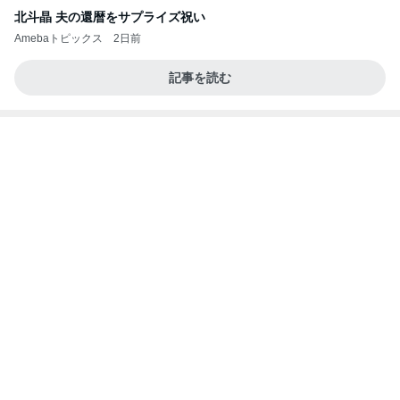
ONE BLOOD REGGAE STATION (S-Wave)。
CHOP STICKオフィシャルブログ「エキサイティ
16日前
ング日記」Powered by Ameba
子供たちがいるから強く生きるシンママ
Amebaトピックス
1日前
愛してる、実家のこういうところ。
桃オフィシャルブログ Powered by Ameba
3日前