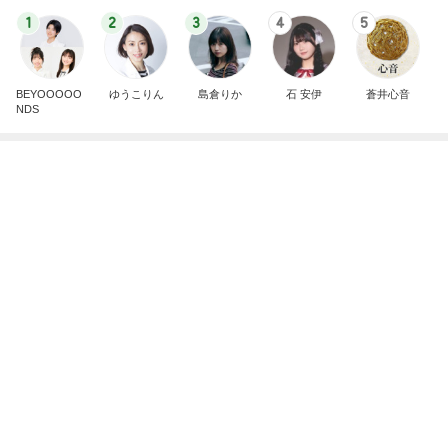
NDS
無言で送迎した37.3℃の双子
Amebaトピックス
1日前
リアエク通し稽古 ♬
えまおゆうオフィシャルブログ Powered by Ameb
2日前
a
ハサミで自分の服を切っていた2歳
Amebaトピックス
1日前
外国人の生活保護受給は憲法違反・・中国人の生活
保護不正受給で貯蓄４０００万円、本国にマンショ
ンを
日本人よ、いつまで寝てる、起きろ。
1日前