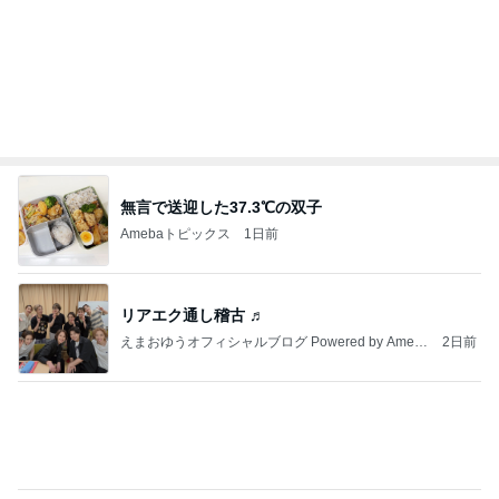
堪らなく可愛いやんちゃな子との再会
Amebaトピックス
2日前
”準備は良いですかね 23日にアップした記事もっ
かい流しておきますね
咲良オフィシャルブログ「悲しみから一抜け」Pow
2日前
ered by Ameba
確率100%で安心の義母の部屋
Amebaトピックス
1日前
インターン面接4
四コマ戦士 パパ戦記
4日前