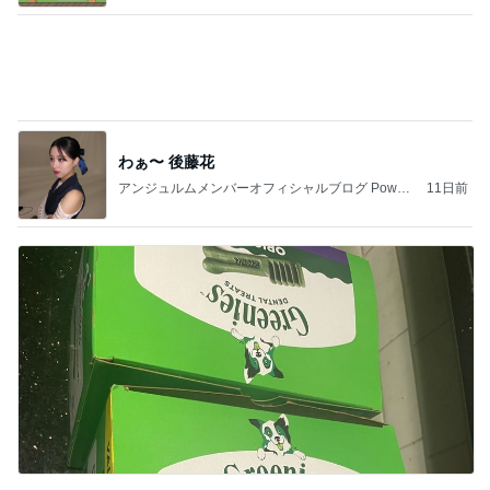
モダンかクラシックかで選ぶスニーカー
Amebaトピックス
1日前
沿道の方が
天津・木村オフィシャルブログ「天狗女と泥棒ヒゲ
2日前
男」Powered by Ameba
8月前半のご予約可能枠のお知らせ
Amebaトピックス
1日前
快楽亭ブラック★立川談四楼★松本ヒロ★三浦マイ