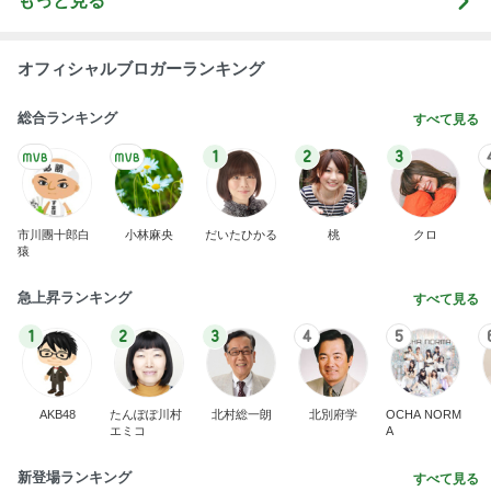
総合ランキング
すべて見る
1
2
3
市川團十郎白
小林麻央
だいたひかる
桃
クロ
猿
急上昇ランキング
すべて見る
1
2
3
4
5
AKB48
たんぽぽ川村
北村総一朗
北別府学
OCHA NORM
エミコ
A
新登場ランキング
すべて見る
1
2
3
4
5
BEYOOOOO
ゆうこりん
島倉りか
石 安伊
蒼井心音