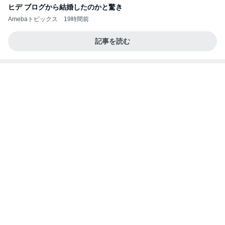
尼子勝紀オフィシャルブログ Powered by Ameba
2日前
全く別物の耐震等級3と3相当
Amebaトピックス
1日前
わぁ〜 後藤花
アンジュルムメンバーオフィシャルブログ Power
11日前
ed by Ameba