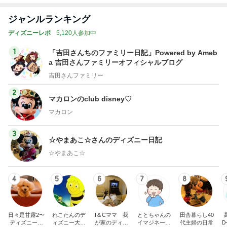
1
「吉田さんちのファミリー日記」Powered by Ameb
a 吉田さんファミリーオフィシャルブログ
吉田さんファミリー
2
マカロンのclub disney♡
マカロン
3
☆やまあこ☆さんのディズニー日記
☆やまあこ☆
4
5
6
7
8
日々是甘露2〜
れこたんのデ
I＆Cママ 我
ととちゃんの
田舎暮らし40
ディズニー風
ィズニー大好
が家のディズ
イマジネーシ
代主婦の日常
Ꭰ
味〜
き♡孫4人
ニー♡ブログ
ョンタイム
もっと見る