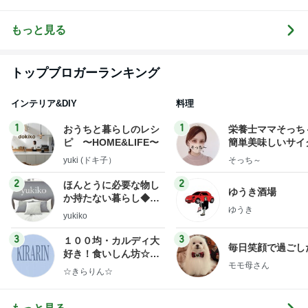
トップブロガーランキング
インテリア&DIY
料理
1
1
おうちと暮らしのレシ
栄養士ママそっち
ピ 〜HOME&LIFE〜
簡単美味しいサイ
献立
yuki (ドキ子）
そっち～
2
2
ほんとうに必要な物し
ゆうき酒場
か持たない暮らし◆Ke
ゆうき
ep Life Simple◆〜イ
yukiko
ンテリアのきろく〜
3
3
１００均・カルディ大
毎日笑顔で過ごし
好き！食いしん坊☆き
モモ母さん
らりん☆のブログ
☆きらりん☆
もっと見る
オフィシャルブロガーランキング