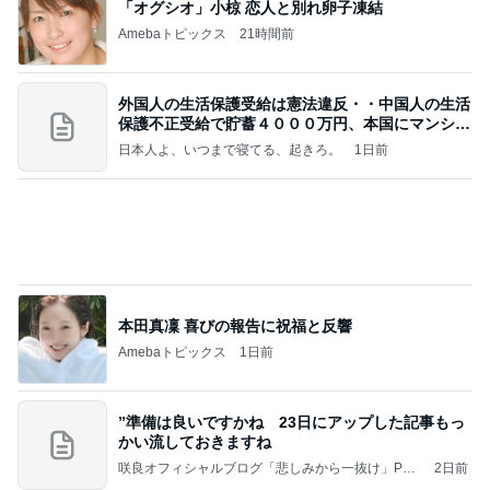
「オグシオ」小椋 恋人と別れ卵子凍結
Amebaトピックス
21時間前
外国人の生活保護受給は憲法違反・・中国人の生活
保護不正受給で貯蓄４０００万円、本国にマンショ
ンを
日本人よ、いつまで寝てる、起きろ。
1日前
本田真凜 喜びの報告に祝福と反響
Amebaトピックス
1日前
”準備は良いですかね 23日にアップした記事もっ
かい流しておきますね
咲良オフィシャルブログ「悲しみから一抜け」Pow
2日前
ered by Ameba
ジャンルランキング
ディズニーレポ
5,120人参加中