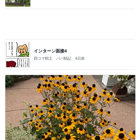
暴食デーに行く焼肉きんぐのランチ
Amebaトピックス
1日前
NPO
日本人
8日前
UNIQLOの綺麗めで疲れない品
Amebaトピックス
2日前