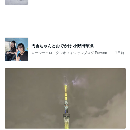
お嬢さんの結婚式へお呼ばれのセット
Amebaトピックス
1日前
熊本で発震度7地震について解説します。南海地震
研究所は、地震発生の約3時間前に予測を発表しま
した
チョウベイのブログ
8日前
返品するか迷った訳あり購入品
Amebaトピックス
2日前