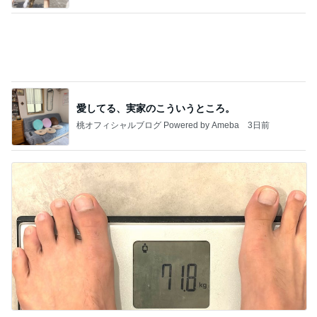
60万円台になった憧れのピアス
Amebaトピックス
1日前
強子の楽しい（？）ママ友トラブル【年長編】第93
話
ウメブログ
13日前
色違いも購入した上半身カバー服
Amebaトピックス
1日前
会津若松へ