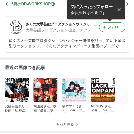
5月のDD-WORKSHOP③ ~
5月のDD-WORKSHOP② ~
気に入ったらフォロー
『感情』と『行動』~
無料体験レッスン~
会員登録は不要です
多くの大手芸能プロダクションやメジャー俳優を担当。輩出型ワークショップDD-WORKSHOP
フォロー
大手芸能プロダクション担当、アクティングトレーナー集団ブログ
多くの大手芸能プロダクションやメジャー俳優を担当している輩出
型ワークショップ。 そんなアクティングコーチ集団のブログで
す。
最近の画像つき記事
安藤美優さん
桐山漣さん、映
橋本マナミさ
MEGUMIさん、
映画「BLEAC
画『曇天に笑
ん、ドラマ『隣
ドラマ『ザ・ブ
H」
う』
の家族は青く見
ラックカンパニ
える』
ー』
もっと見る