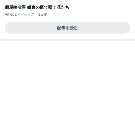
Coordinate by WEAR
高橋愛オフィシャルブログ「I am Ai」Powered by
2日前
Ameba
同じ公立中学校で驚愕した差
Amebaトピックス
1日前
円香ちゃんとおでかけ 小野田華凜
ロージークロニクルオフィシャルブログ Powered
1日前
by Ameba