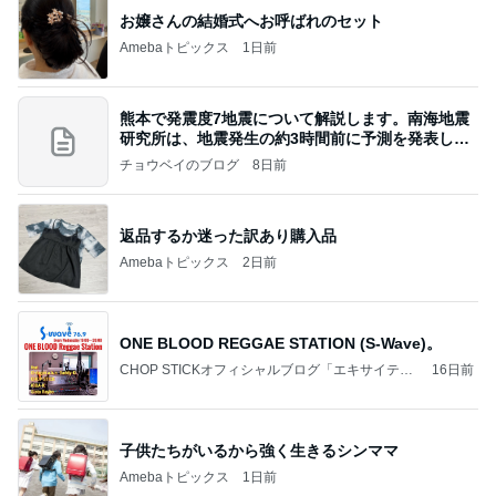
赤ちゃんを抱っこしながら用紙記入
Amebaトピックス
16時間前
長岡花火で作った来客用ご飯
小林礼奈オフィシャルブログ「小林礼奈のブーブー
3日前
ブログ」Powered by Ameba