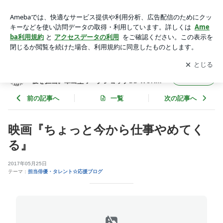
映画『ちょっと今から仕事やめてくる』 | 多くの大手芸能プロ
ダクションやメジャー俳優を担当。輩出型ワークショップDD-
アプリをダウンロードして
ブログの更新通知
を受け取りまし
開く
WORKSHOP
ょう。
多くの大手芸能プロダクションやメジャー俳
フォロー
優を担当。輩出型ワークショップDD-WORKS
HOP
前の記事へ
一覧
次の記事へ
映画『ちょっと今から仕事やめてく
る』
2017年05月25日
テーマ：
担当俳優・タレント☆応援ブログ