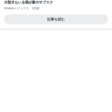
ルド「政治ネタ演芸会」記録※一部抜粋【無料配
信】
快楽亭ブラック★オフィシャルブログ
10日前
假屋崎省吾 初収穫したカボチャ
Amebaトピックス
1日前
簡単ごはん
渡辺美奈代オフィシャルブログ「Minayo Land」P
3日前
owered by Ameba