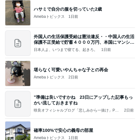
假屋崎省吾 鎌倉の庭で咲く花たち
Amebaトピックス
1日前
記事を読む
藤あや子 デビューから大好きな和菓子
Amebaトピックス
2日前
So many Pooh bears rained down on the ice
フィギュアスケート応援（くまはともだち）
2日前