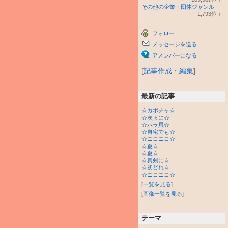
ラ
その他の企業・団体ジャンル
ン
1,793
位
↑
キ
ラ
ン
ン
フォロー
グ
キ
上
ン
メッセージを送る
昇
グ
上
アメンバーになる
昇
[
記事作成・編集
]
最新の記事
☆カボチャ☆
☆次々に☆
☆ホラ貝☆
☆自宅でも☆
☆ニコニコ☆
☆夏☆
☆夏☆
☆真剣に☆
☆初どれ☆
☆ニコニコ☆
[
一覧を見る
]
[
画像一覧を見る
]
テーマ