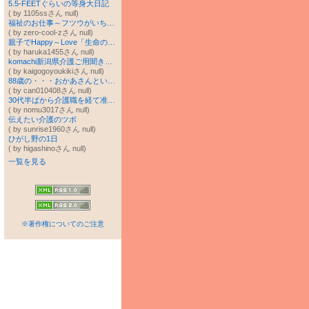
5.5-FEETぐらいの等身大日記
( by 1105ssさん null)
福祉のお仕事～フツウがいちばんムズカシイ？～
( by zero-cool-zさん null)
親子でHappy～Love「生命の樹」♥葛飾区で癒しの手サロン
( by haruka1455さん null)
komachi新潟県介護ご用聞きネットブログ
( by kaigogoyoukikiさん null)
88歳の・・・おかあさんといっしょ♪
( by can010408さん null)
30代半ばから介護職を経て准看を目指すブログ
( by nomu3017さん null)
伝えたい介護のツボ
( by sunrise1960さん null)
ひがし野の1日
( by higashinoさん null)
一覧を見る
※著作権についてのご注意