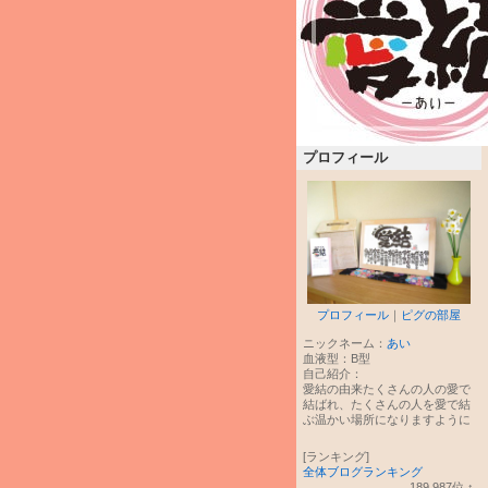
プロフィール
プロフィール
｜
ピグの部屋
ニックネーム：
あい
血液型：
B型
自己紹介：
愛結の由来たくさんの人の愛で
結ばれ、たくさんの人を愛で結
ぶ温かい場所になりますように
[ランキング]
全体ブログランキング
189,987
位
↑