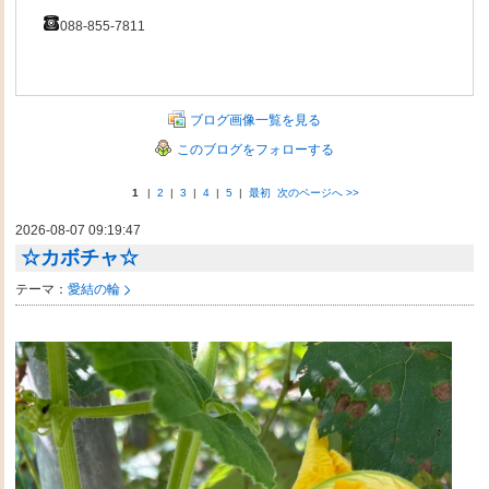
088-855-7811
ブログ画像一覧を見る
このブログをフォローする
1
|
2
|
3
|
4
|
5
|
最初
次のページへ
>>
2026-08-07 09:19:47
☆カボチャ☆
テーマ：
愛結の輪