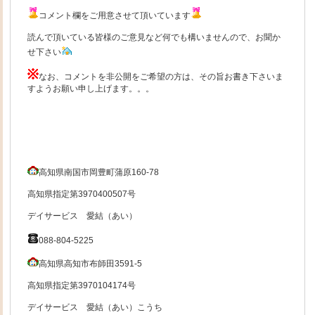
コメント欄をご用意させて頂いています
読んで頂いている皆様のご意見など何でも構いませんので、お聞か
せ下さい
なお、コメントを非公開をご希望の方は、その旨お書き下さいま
すようお願い申し上げます。。。
高知県南国市岡豊町蒲原160-78
高知県指定第3970400507号
デイサービス 愛結（あい）
088-804-5225
高知県高知市布師田3591-5
高知県指定第3970104174号
デイサービス 愛結（あい）こうち