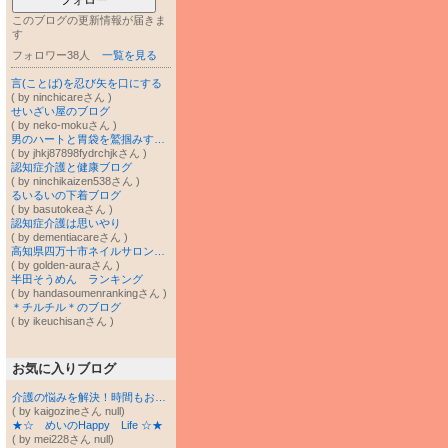
フォロー
このブログの更新情報が届きま
す
フォロワー38人
一覧を見る
言(ことば)を忍び矢を口にする
( by ninchicareさん )
せいざい屋のブログ
( by neko-mokuさん )
男のハートと胃袋を鷲掴みするために…
( by jhkj87898fydrchjkさん )
認知症介護と健康ブログ
( by ninchikaizen538さん )
るいるいの下着ブログ
( by basutokeaさん )
認知症介護は思いやり
( by dementiacareさん )
高知県四万十市ネイルサロンゴールデンオーラ
( by golden-auraさん )
半田そうめん ランキング
( by handasoumenrankingさん )
＊チルチル＊のブログ
( by ikeuchisanさん )
お気に入りブログ
介護の悩みを解決！時間もお金も無駄にしない介護の進め方
( by kaigozineさん null)
★☆ めいのHappy Life ☆★
( by mei228さん null)