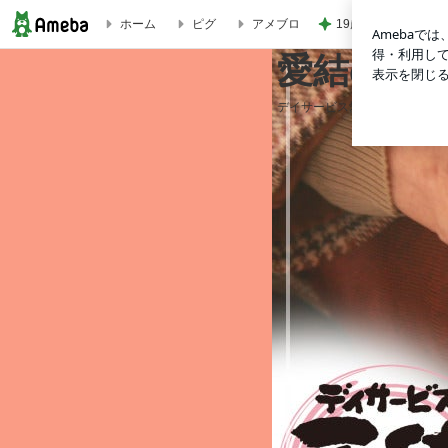
19歳の頃に聞いた
ホーム
ピグ
アメブロ
愛結のブログ
愛結のブ
デイサービス愛結での日々。。