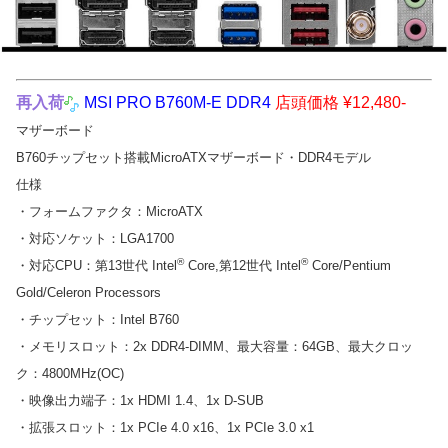
再入
荷
MSI PRO B760M-E DDR4
店頭価格 ¥12,480-
マザーボード
B760チップセット搭載MicroATXマザーボード・DDR4モデル
仕様
・フォームファクタ：MicroATX
・対応ソケット：LGA1700
®
®
・対応CPU：第13世代 Intel
Core,第12世代 Intel
Core/Pentium
Gold/Celeron Processors
・チップセット：Intel B760
・メモリスロット：2x DDR4-DIMM、最大容量：64GB、最大クロッ
ク：4800MHz(OC)
・映像出力端子：1x HDMI 1.4、1x D-SUB
・拡張スロット：1x PCIe 4.0 x16、1x PCIe 3.0 x1