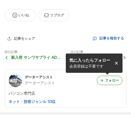
いいね
リブログ
記事を報告する
記事をシェア
前の記事
次の記事
新入荷 サンワサプライ AD-U
新入荷 Noctua NH-D15 その
気に入ったらフォロー
SB37CAFBK その他入
他入荷！！
荷！！
会員登録は不要です
データーアシスト
フォロー
データーアシスト
パソコン専門店
ネット・技術ジャンル 53位
最近の画像つき記事