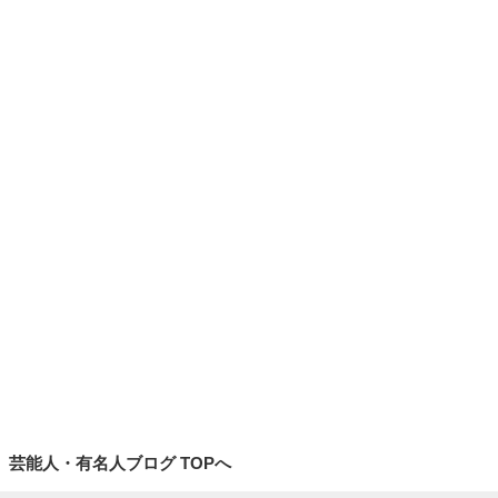
新入荷 ASUS P
新製品 LEADJO
再入荷 LOGICO
新入荷 PLANEX
RIME-RTX5060
Y Magic Key そ
OL G304 LIGH
CS-TX81-5MP
TI-O16G その他
の他入荷
TSPEED その他
その他入荷！！
入荷！！
入荷！！
もっと見る
芸能人・有名人ブログ TOPへ
This site is protected by reCAPTCHA and
the Google
Privacy Policy
and
Terms of Service
apply.
安心・安全なご利用のために
お問い合わせ
ヘルプ
利用規約
アクセスデータの利用
特定商取引法に基づく表記