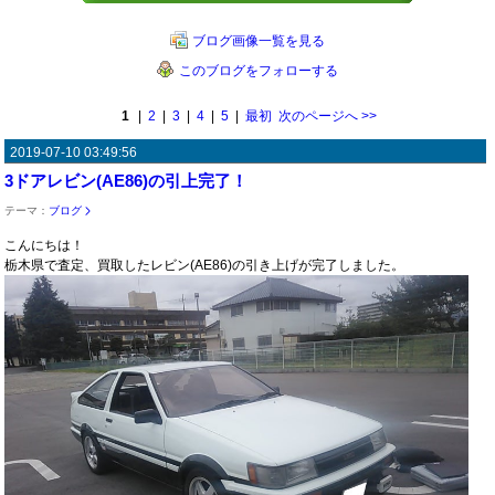
ブログ画像一覧を見る
このブログをフォローする
1
|
2
|
3
|
4
|
5
|
最初
次のページへ
>>
2019-07-10 03:49:56
3ドアレビン(AE86)の引上完了！
テーマ：
ブログ
こんにちは！
栃木県で査定、買取したレビン(AE86)の引き上げが完了しました。