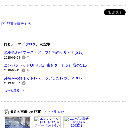
ポスト
記事を報告する
同じテーマ 「
ブログ
」 の記事
現車合わせブーストアップ仕様のシルビア(S15)
2
2019-07-03
エンジンヘッドOHされた東名タービン仕様のS15
4
2019-06-11
外装を格好よくドレスアップしたレガシィBH5
1
2019-06-07
もっと見る >>
最近の画像つき記事
もっと見る >>