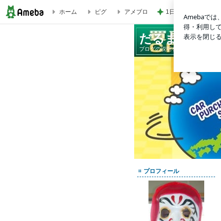
1日2万歩以上歩い
ホーム
ピグ
アメブロ
だるまのブログ
だるまのブロ
ブログの説明を入力します。
プロフィール