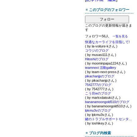
このブログのフォロワー
フォロー
このブログの更新情報が届きま
す
フォロワー56人
一覧を見る
快適なカーライフを目指して!
( by la-voiture-kさん )
コウジのブログ
( by musasi111さん )
Hitoshiのブログ
( by moominpapa1224さん )
teamnext 活動gallery
( by team-next-pressさん )
pikachanjpのブログ
( by pikachanjpさん )
7542777のブログ
( by 7542777さん )
こう坊wのブログ
( by markxdaisukiさん )
bananamoongold510のブログ
( by bananamoongold510さん )
lpkmu3vのブログ
( by lpkmu3vさん )
鍵のトラブルサポートセンター （有）グッドライフ ◆鍵屋ブログ！ ◆ 鍵師２４時間！ ◆イモビライザーの鍵紛失も作製します！
( by toshikeyさん )
ブログ内検索