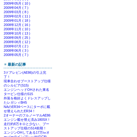
2009年05月 ( 10 )
2009年04月 ( 7 )
2009年03月 ( 8 )
2009年02月 ( 11 )
2009年01月 ( 18 )
2008年12月 ( 16 )
2008年11月 ( 10 )
2008年10月 ( 13 )
2008年09月 ( 25 )
2008年08月 ( 12 )
2008年07月 ( 2 )
2008年06月 ( 3 )
2008年05月 ( 7 )
最新の記事
3ドアレビン(AE86)の引上完
了！
現車合わせブーストアップ仕様
のシルビア(S15)
エンジンヘッドOHされた東名
タービン仕様のS15
外装を格好よくドレスアップし
たレガシィBH5
NAのER34ベースにターボに載
せ替えられたER34！
2オーナーのフルノーマルAE86
エンジン載せ替え済み180SX！
走行約8万キロと少ない、ブー
ストアップ仕様のS14前期！
エンジンOHしてある17万㎞オ
ーバーのインプレッサ(GC8)