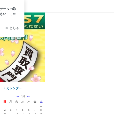
ログイン
カレンダー
<<
8月
>>
日
月
火
水
木
金
土
1
2
3
4
5
6
7
8
9
10
11
12
13
14
15