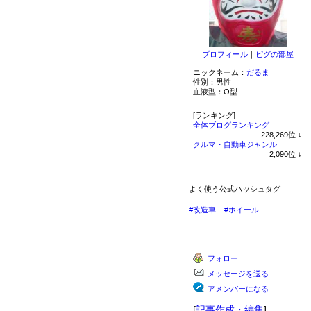
プロフィール
｜
ピグの部屋
ニックネーム：
だるま
性別：
男性
血液型：
O型
[ランキング]
全体ブログランキング
228,269
位
↓
ラ
クルマ・自動車ジャンル
ン
2,090
位
↓
キ
ラ
ン
ン
グ
キ
よく使う公式ハッシュタグ
下
ン
降
グ
#改造車
#ホイール
下
降
フォロー
メッセージを送る
アメンバーになる
[
記事作成・編集
]