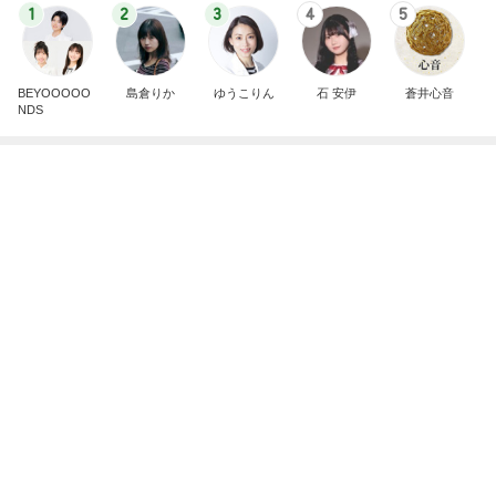
芸能人・有名人ブログ TOPへ
次世代掃除機がやってきた！！
Amebaトピックス
14時間前
体型が違う母のズボンを履いた休日
Amebaトピックス
22時間前
実現しなそうなワンちゃんを飼う話
Amebaトピックス
2日前