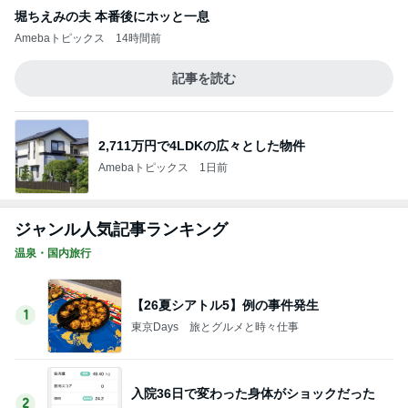
六甲山は涼しかった
5
温泉と観光の忘備録
このジャンルの記事をもっと見る
レジェンド松下のなんでもプレゼン！
Amebaトピックス
14時間前
寝ている仔犬に静かになる人々
Amebaトピックス
1日前
思っていた内容と違った就学前健診