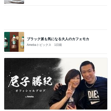
【26夏シアトル5】例の事件発生
1
東京Days 旅とグルメと時々仕事
入院36日で変わった身体がショックだった
2
人生を夫婦で楽しむ方法
老いを感じる瞬間
3
東京Days 旅とグルメと時々仕事
星野リゾート
4
温泉にいらっしゃい♪