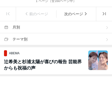
1
ページ（全
160
ページ中）
前のページ
次のページ
月別
テーマ別
ABEMA
辻希美と杉浦太陽が喜びの報告 芸能界
からも祝福の声