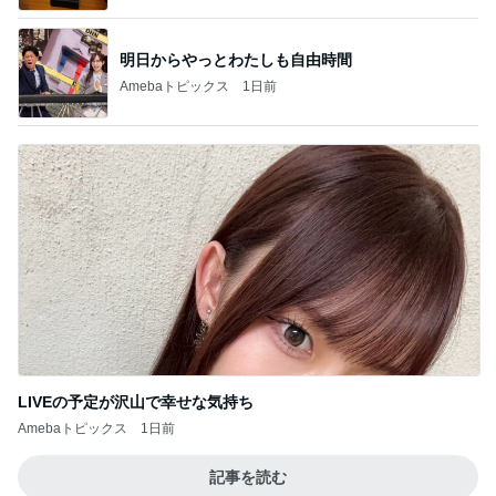
オフィシャルブロガーランキング
総合ランキング
すべて見る
1
2
3
市川團十郎白
小林麻央
だいたひかる
桃
クロ
猿
急上昇ランキング
すべて見る
1
2
3
4
5
木村直人
BEYOOOOO
美川憲一
吉岡淳
水森かおり
NDS
新登場ランキング
すべて見る