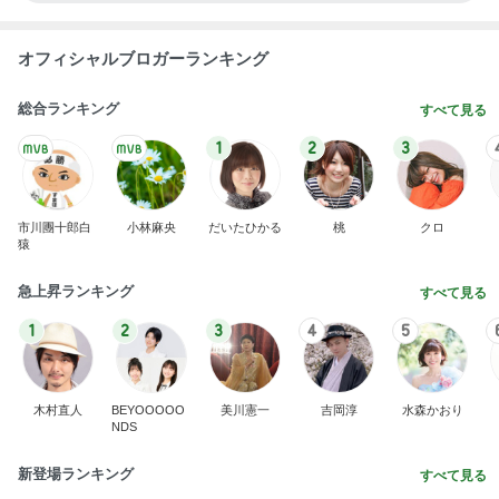
1
2
3
4
5
BEYOOOOO
島倉りか
ゆうこりん
石 安伊
蒼井心音
NDS