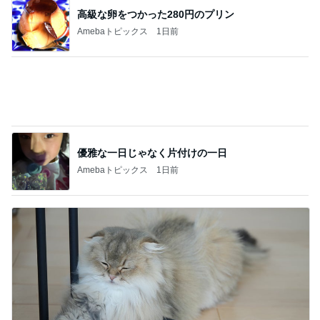
中受が優勢になった息子の成績表
Amebaトピックス
12時間前
若乃花 妻も注文した完全メシ
Amebaトピックス
15時間前
応募したい当たった事のないパーティ
Amebaトピックス
19時間前
ブラック派も気になる大人のカフェモカ
Amebaトピックス
1日前