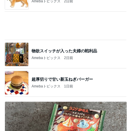
コメダのコンプしたくなる可愛い食玩
Amebaトピックス
16時間前
記事を読む
鬼門の日に無かった強い倦怠感
Amebaトピックス
1日前
大会前に決まり安堵した次男坊
Amebaトピックス
1日前
高級な卵をつかった280円のプリン
Amebaトピックス
1日前