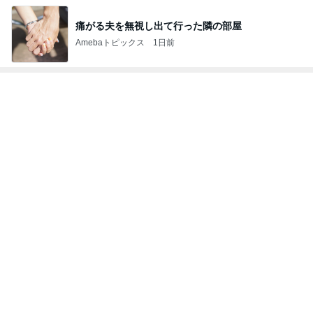
痛がる夫を無視し出て行った隣の部屋
Amebaトピックス
1日前
トップブロガーランキング
旅行
子育て
1
1
「吉田さんちのファミ
kosodatefulな毎
リー日記」Powered b
オギャ子の暴走～
y Ameba 吉田さんファ
吉田さんファミリー
オギャ子
ミリーオフィシャルブ
ログ
2
2
☆やまあこ☆さんのデ
日曜日は９時まで
ィズニー日記
い。
☆やまあこ☆
あべかわ
3
3
日々是甘露2〜ディズニ
四十路シンパパの
ー風味〜
日記
甘露
はやパパ