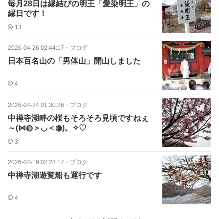
毎月28日は縁結びの明王「愛染明王」の
縁日です！
13
2026-04-26 02:44:17
・
ブログ
日本百名山の「男体山」開山しました
4
2026-04-24 01:30:26
・
ブログ
中禅寺湖畔の桜もそろそろ見頃ですねぇ
～(⋈◍＞◡＜◍)。✧♡
3
2026-04-19 02:23:17
・
ブログ
中禅寺湖遊覧船も運行です
4