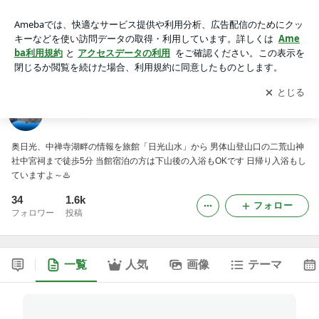
だらりのブログ
アプリをダウンロードして
ブログの更新通知
を受け取りまし
開く
ょう。
だらりのブログ
奥日光、中禅寺湖畔の情報を旅館「日光山水」から 男体山登山口の二荒山神
社中宮祠まで徒歩5分 当館宿泊の方は下山後の入浴もOKです 日帰り入浴もし
ていますよ～♨️
34
1.6k
フォロー
フォロワー
投稿
一覧
人気
画像
テーマ