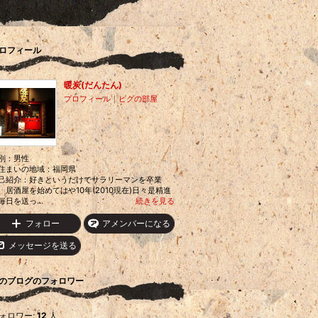
ロフィール
暖炭(だんたん)
プロフィール
｜
ピグの部屋
別：
男性
住まいの地域：
福岡県
己紹介：好きというだけでサラリーマンを卒業
、居酒屋を始めてはや10年(2010現在)日々是精進
毎日を送っ...
続きを見る
フォロー
アメンバーになる
メッセージを送る
のブログのフォロワー
ォロワー:
12
人