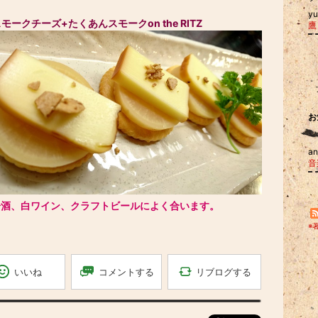
y
モークチーズ+たくあんスモークon the RITZ
お
an
音
冷酒、白ワイン、クラフトビールによく合います。
※
リブログする
コメントする
いいね