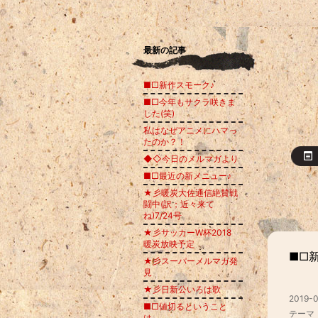
最新の記事
■□新作スモーク♪
■□今年もサクラ咲きま
した(笑)
私はなぜアニメにハマっ
たのか？！
◆◇今日のメルマガより
■□最近の新メニュー♪
★彡暖炭大佐通信絶賛戦
闘中(訳；近々来て
ね)7/24号
★彡サッカーW杯2018
暖炭放映予定
■□
★彡スーパーメルマガ発
見
★彡日新公いろは歌
2019-0
■□値切るということ
テーマ
は。