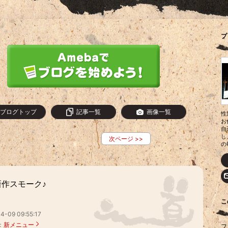
プ
ブログトップ
記事一覧
画像一覧
性
お
自
し
次ページ
>>
の
新作スモーク♪
こ
4-09 09:55:17
：
新メニュー
フ