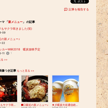
ポスト
記事を報告する
ーマ 「
新メニュー
」 の記事
年もサクラ咲きました(笑)
4-09
近の新メニュー♪
0-22
ッカーW杯2018 暖炭放映予定
1
6-11
る >>
画像つき記事
もっと見る >>
■□今年もサクラ咲きました(笑)
■□最近の新メニュー♪
★彡暖炭大佐通信絶賛戦闘中(訳；近々来てね)7/24号
4-09
2018-10-22
2018-07-24