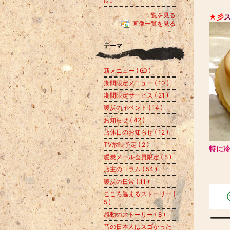
一覧を見る
★彡
ス
画像一覧を見る
テーマ
新メニュー ( 60 )
期間限定メニュー ( 10 )
期間限定サービス ( 21 )
暖炭のイベント ( 14 )
お知らせ ( 42 )
店休日のお知らせ ( 12 )
TV放映予定 ( 2 )
特に
暖炭メール会員限定 ( 5 )
店主のコラム ( 54 )
暖炭の日常 ( 11 )
こころ温まるストーリー (
5 )
感動のストーリー ( 8 )
昔の日本人はスゴかった