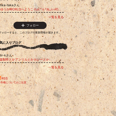
uhka-takaさん
鷹 ゆうかWORLDへようこそρ( ^ｏ^)b_♪♪♪Ю―(^▽^o) ♪
一覧を見る
フォロー
フォローすると、このブログの更新情報が届きます。
気に入りブログ
lir-kさん
楽制作とかアンリルとかカレーとか。
一覧を見る
RSS
著作権についてのご注意