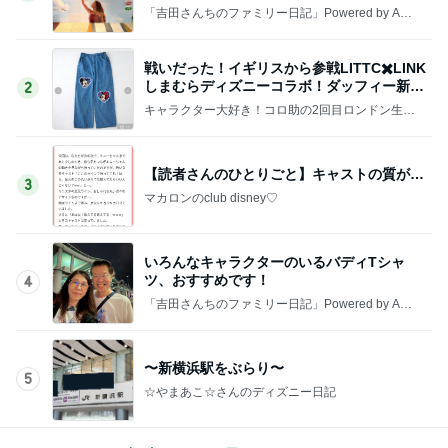
「吉田さんちのファミリー日記」Powered by Ame
ba 吉田さんファミリーオフィシャルブログ
戦いだった！イギリスから参戦LITTC✖️LINK
しまむらディズニーコラボ！ダッフィー新商
2
品の話
キャラクター大好き！コロ助の2回目ロンドン生活
にっき★
【読者さんのひとりごと】キャストの質が…
3
マカロンのclub disney♡
いろんなキャラクターのいるバディTシャ
ツ、おすすめです！
4
「吉田さんちのファミリー日記」Powered by Ame
ba 吉田さんファミリーオフィシャルブログ
〜新横浜駅をぶらり〜
5
☆やまあこ☆さんのディズニー日記