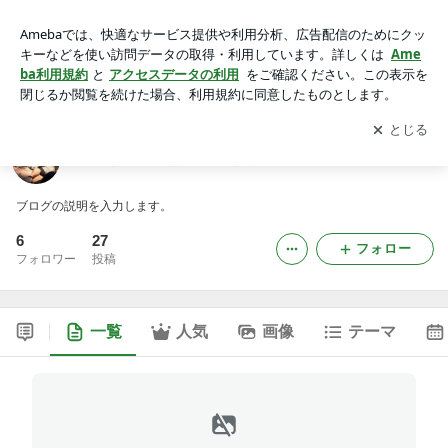
初代彫祐一門 彫宗 / 和彫り 刺青のブログ
アプリをダウンロードして
ブログの更新通知
を受け取りまし
開く
ょう。
初代彫祐一門 彫宗 / 和彫り 刺青のブログ
ブログの説明を入力します。
6
27
フォロー
フォロワー
投稿
一覧
人気
画像
テーマ