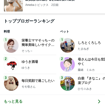
Amebaトピックス
2日前
トップブロガーランキング
料理
ペット
1
1
栄養士ママそっち～の
しろとくろしろ
簡単美味しいサイクル
たまねぎ
献立
そっち～
2
2
母さんは今日も世
ゆうき酒場
やく
ゆうき
藤緒 ミルカ
3
3
白柴 『きなこ』 
毎日笑顔で過ごしたい
楽ブログ
モモ母さん
ひろ☆みき
もっと見る