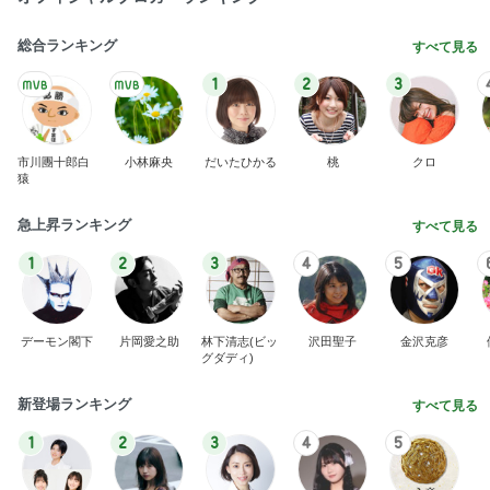
総合ランキング
すべて見る
1
2
3
市川團十郎白
小林麻央
だいたひかる
桃
クロ
猿
急上昇ランキング
すべて見る
1
2
3
4
5
デーモン閣下
片岡愛之助
林下清志(ビッ
沢田聖子
金沢克彦
グダディ)
新登場ランキング
すべて見る
1
2
3
4
5