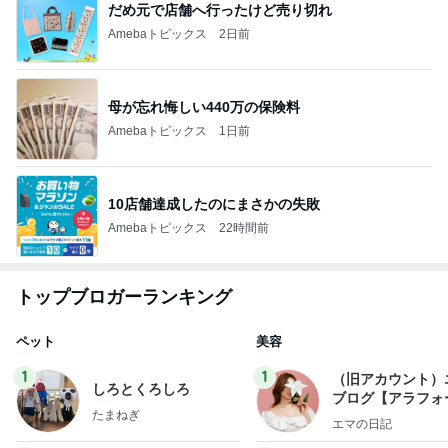
だめ元で店舗へ行ったけど売り切れ
Amebaトピックス
2日前
母が忘れ悔しい440万の保険料
Amebaトピックス
1日前
10店舗達成したのにまさかの失敗
Amebaトピックス
22時間前
トップブロガーランキング
ペット
美容
1
1
（旧アカウント）
しろとくろしろ
ブログ【アラフォ
たまねぎ
社売却セカンドラ
エマの日記
フ】