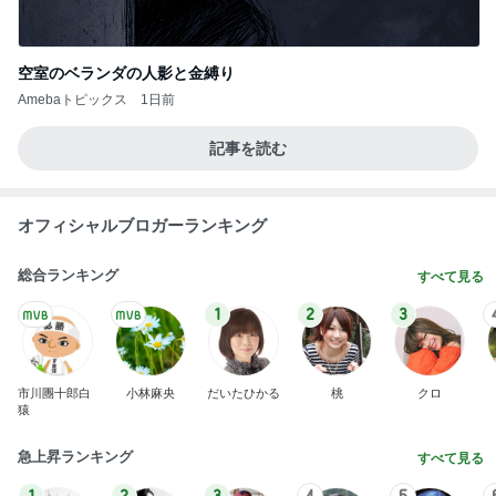
空室のベランダの人影と金縛り
Amebaトピックス
1日前
記事を読む
オフィシャルブロガーランキング
総合ランキング
すべて見る
1
2
3
市川團十郎白
小林麻央
だいたひかる
桃
クロ
猿
急上昇ランキング
すべて見る