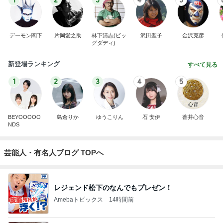
1
2
3
4
5
デーモン閣下
片岡愛之助
林下清志(ビッ
沢田聖子
金沢克彦
グダディ)
新登場ランキング
すべて見る
1
2
3
4
5
BEYOOOOO
島倉りか
ゆうこりん
石 安伊
蒼井心音
NDS
芸能人・有名人ブログ TOPへ
レジェンド松下のなんでもプレゼン！
Amebaトピックス
14時間前