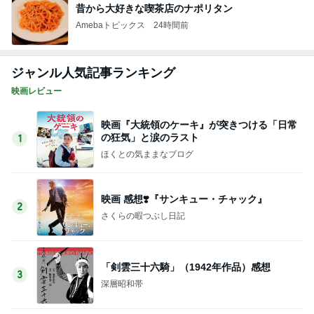
昔から大好きな喫茶店のナポリタン
Amebaトピックス
24時間前
ジャンル人気記事ランキング
映画レビュー
映画『大統領のケーキ』が突きつける「日常
の狂気」と涙のラスト
1
ほくとの気ままなブログ
映画 感想❣️『サンキュー・チャック』
2
さくらの暇つぶし日記
「剣雲三十六騎」（1942年作品）感想
3
深層昭和帯