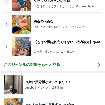
クラッシュみたいな指輪
3
「吉田さんちのファミリー日記」Powered by Ame
ba 吉田さんファミリーオフィシャルブログ
深夜のお茶会
4
I＆Cママ 我が家のディズニー♡ブログ
【もはや機内販売ではない、機内販売】@JA
L
5
日々是甘露2〜ディズニー風味〜
このジャンルの記事をもっと見る
次世代掃除機がやってきた！！
Amebaトピックス
19時間前
テキトーながら品数多めのお弁当