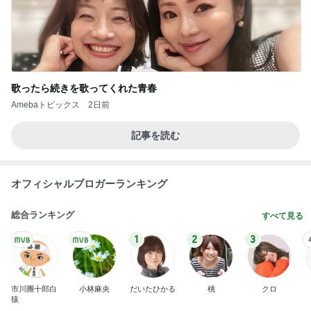
歌ったら続きを歌ってくれた青春
Amebaトピックス
2日前
記事を読む
オフィシャルブロガーランキング
総合ランキング
すべて見る
1
2
3
市川團十郎白
小林麻央
だいたひかる
桃
クロ
猿