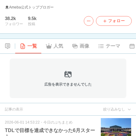
Ameba公式トップブロガー
38.2k
9.5k
フォロー
フォロワー
投稿
一覧
人気
画像
テーマ
広告を表示できませんでした
記事の表示
絞り込みなし
2026-06-01 14:53:22
・
今日のぷちまとめ
TDLで目標を達成できなかった6月スター