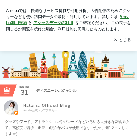
Hatama Official Blog
アプリをダウンロードして
ブログの更新通知
を受け取りまし
開く
ょう。
ranking
31
ディズニーレポジャンル
Hatama Official Blog
Ameba公式トップブロガー
グッズやフード、アトラクションやパレードなどいろいろ大好きな雑食系女
子。高頻度で舞浜に出没。(現在年パスが使用できないため、週1.2インして
ます☆)