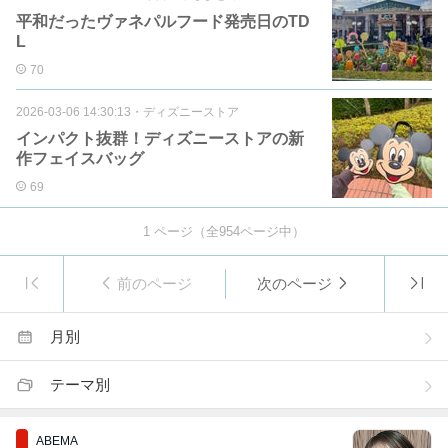
平和だったヴァネパルフード発売日のTD
L
70
2026-03-06 14:30:13
・
ディズニーストア
インパクト抜群！ディズニーストアの新
作フェイスバッグ
69
1
ページ（全
954
ページ中）
前のページ
次のページ
月別
テーマ別
ABEMA