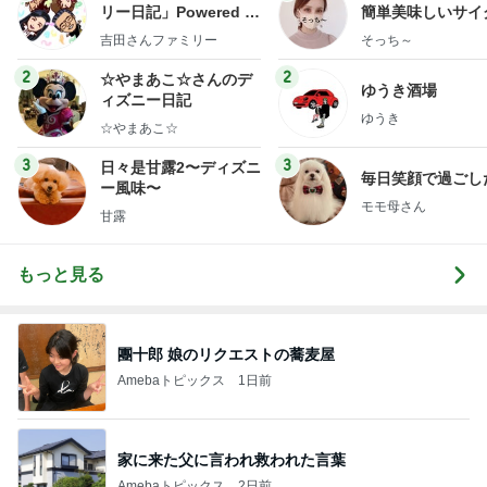
リー日記」Powered b
簡単美味しいサイ
y Ameba 吉田さんファ
献立
吉田さんファミリー
そっち～
ミリーオフィシャルブ
ログ
2
2
☆やまあこ☆さんのデ
ゆうき酒場
ィズニー日記
ゆうき
☆やまあこ☆
3
3
日々是甘露2〜ディズニ
毎日笑顔で過ごし
ー風味〜
モモ母さん
甘露
もっと見る
團十郎 娘のリクエストの蕎麦屋
Amebaトピックス
1日前
家に来た父に言われ救われた言葉
Amebaトピックス
2日前