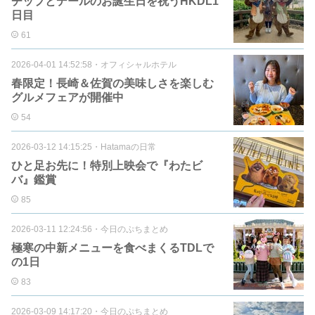
チップとデールのお誕生日を祝うHKDL1
日目
61
2026-04-01 14:52:58
・
オフィシャルホテル
春限定！長崎＆佐賀の美味しさを楽しむ
グルメフェアが開催中
54
2026-03-12 14:15:25
・
Hatamaの日常
ひと足お先に！特別上映会で『わたビ
バ』鑑賞
85
2026-03-11 12:24:56
・
今日のぷちまとめ
極寒の中新メニューを食べまくるTDLで
の1日
83
2026-03-09 14:17:20
・
今日のぷちまとめ