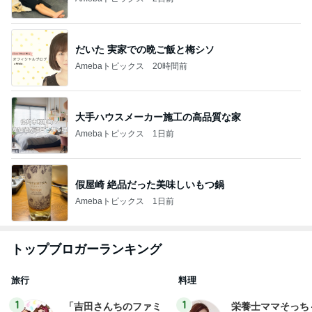
だいた 実家での晩ご飯と梅シソ
Amebaトピックス
20時間前
大手ハウスメーカー施工の高品質な家
Amebaトピックス
1日前
假屋崎 絶品だった美味しいもつ鍋
Amebaトピックス
1日前
トップブロガーランキング
旅行
料理
1
1
「吉田さんちのファミ
栄養士ママそっち