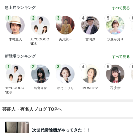
急上昇ランキング
すべて見る
1
2
3
4
5
木村直人
BEYOOOOO
美川憲一
吉岡淳
水森かおり
NDS
新登場ランキング
すべて見る
1
2
3
4
5
BEYOOOOO
島倉りか
ゆうこりん
MOMIママ
石 安伊
NDS
芸能人・有名人ブログ TOPへ
次世代掃除機がやってきた！！