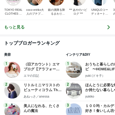
TOKYO REAL
coco-eririko大
銀の滴降る降
*** あやのハピ
UNIQLOコー
CLOTHES 大
人のプチプラ
るまわり
ログ ***
ディネート日
人世代のリア
mixコーデ
に・・・
記
ハ
ルクローズ
♪
もっと見る
トップブロガーランキング
美容
インテリア&DIY
1
1
（旧アカウント）エマ
おうちと暮らしの
ブログ【アラフォー会
ピ 〜HOME&LI
社売却セカンドライ
エマの日記
yuki (ドキ子）
フ】
2
2
リトルミニマリストの
ほんとうに必要な
ビューティコラム The
か持たない暮らし
little minimalist's bea
ep Life Simple
あねっさ／anessa
yukiko
uty colum
ンテリアのきろく
3
3
美人になれる、たくさ
１００均・カルデ
んの魔法
好き！食いしん坊