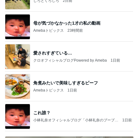
しろとくろしろ
2日前
母が気づかなかった1才の私の動画
Amebaトピックス
23時間前
愛されすぎている…
クロオフィシャルブログPowered by Ameba
1日前
角煮みたいで美味しすぎるビーフ
Amebaトピックス
1日前
これ誰？
小林礼奈オフィシャルブログ「小林礼奈のブーブー
1日前
ブログ」Powered by Ameba