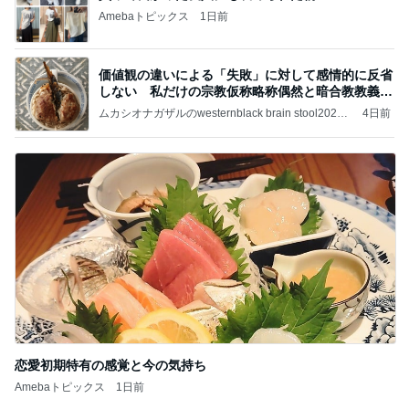
Amebaトピックス
1日前
価値観の違いによる「失敗」に対して感情的に反省
しない 私だけの宗教仮称略称偶然と暗合教教義候
補
ムカシオナガザルのwesternblack brain stool2024
4日前
年（令和6）11月25日以来減酒断煙再開ムカシオナ
ガザル
恋愛初期特有の感覚と今の気持ち
Amebaトピックス
1日前