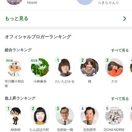
らりん☆のブログ
hiromi
☆きらりん☆
もっと見る
オフィシャルブロガーランキング
総合ランキング
すべて見る
1
2
3
市川團十郎白
小林麻央
だいたひかる
桃
クロ
猿
急上昇ランキング
すべて見る
1
2
3
4
5
AKB48
たんぽぽ川村
北村総一朗
北別府学
OCHA NORM