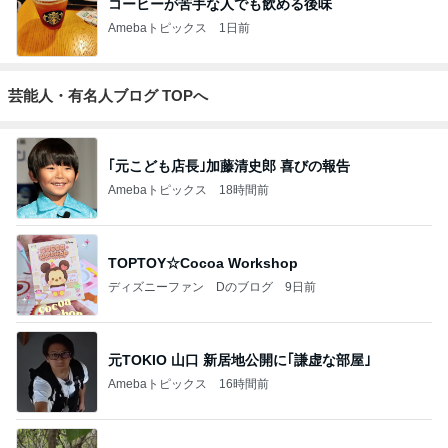
コーヒーが苦手な人でも飲める後味
Amebaトピックス
1日前
芸能人・有名人ブログ TOPへ
｢元こども店長｣加藤清史郎 喜びの報告
Amebaトピックス
18時間前
TOPTOY☆Cocoa Workshop
ディズニーファン Dのブログ
9日前
元TOKIO 山口 新居地公開に｢謙虚な部屋｣
Amebaトピックス
16時間前