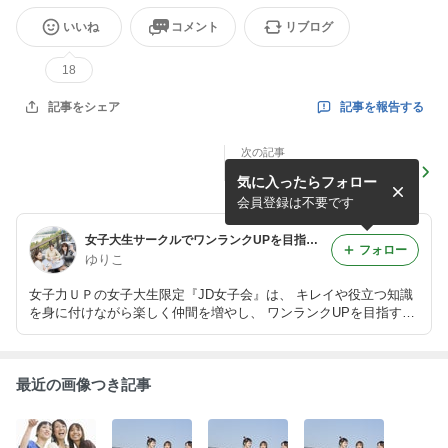
いいね
コメント
リブログ
18
記事を報告する
記事をシェア
次の記事
渋谷で女子大生の女子会開催
気に入ったらフォロー
しました|女子力ＵＰの女子
大生サークル
会員登録は不要です
女子大生サークルでワンランクUPを目指す女子大生サークルに参加しませんか？
フォロー
ゆりこ
女子力ＵＰの女子大生限定『JD女子会』は、 キレイや役立つ知識
を身に付けながら楽しく仲間を増やし、 ワンランクUPを目指す女
子大生サークルです。 就職活動や出逢いにも効果的に活かせるよ
う皆で トライしましょう。
最近の画像つき記事