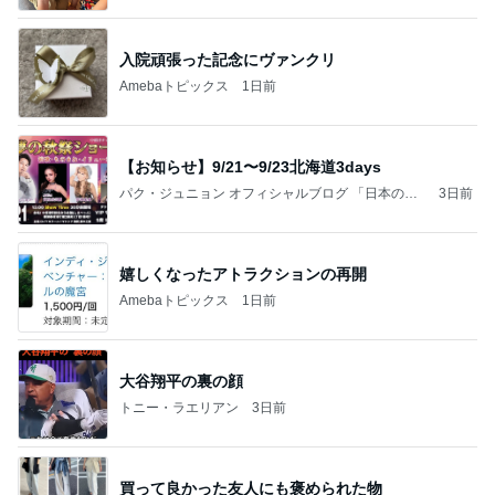
入院頑張った記念にヴァンクリ
Amebaトピックス
1日前
【お知らせ】9/21〜9/23北海道3days
パク・ジュニョン オフィシャルブログ 「日本の
3日前
心」 powered by Ameba
嬉しくなったアトラクションの再開
Amebaトピックス
1日前
大谷翔平の裏の顔
トニー・ラエリアン
3日前
買って良かった友人にも褒められた物