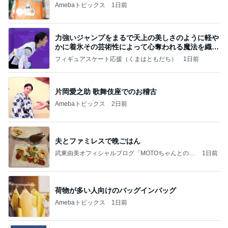
Amebaトピックス
1日前
力強いジャンプをまるで天上の美しさのように軽や
かに着氷その芸術性によって心奪われる魔法を織り
なす
フィギュアスケート応援（くまはともだち）
1日前
片岡愛之助 歌舞伎座でのお稽古
Amebaトピックス
2日前
夫とファミレスで晩ごはん
武東由美オフィシャルブログ「MOTOちゃんとのは
1日前
っぴぃな毎日」Powered by Ameba
荷物が多い人向けのバッグインバッグ
Amebaトピックス
1日前