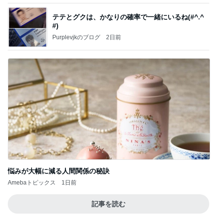
テテとグクは、かなりの確率で一緒にいるね(#^.^
#)
Purplevjkのブログ
2日前
悩みが大幅に減る人間関係の秘訣
Amebaトピックス
1日前
記事を読む