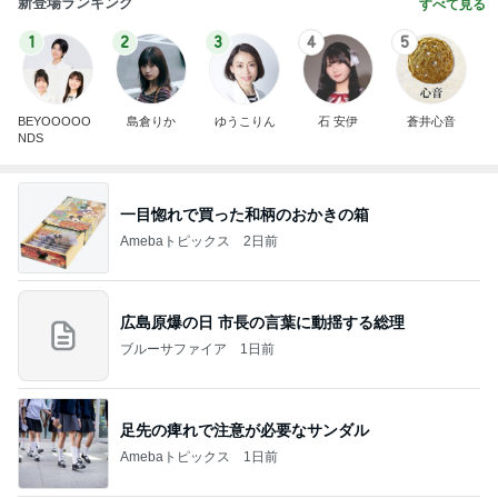
新登場ランキング
すべて見る
1
2
3
4
5
BEYOOOOO
島倉りか
ゆうこりん
石 安伊
蒼井心音
NDS
一目惚れで買った和柄のおかきの箱
Amebaトピックス
2日前
広島原爆の日 市長の言葉に動揺する総理
ブルーサファイア
1日前
足先の痺れで注意が必要なサンダル
Amebaトピックス
1日前