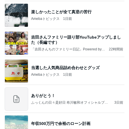
楽しかったことが全て真逆の苦行
Amebaトピックス
1日前
吉田さんファミリー語り部YouTubeアップしまし
た（長編です）
「吉田さんちのファミリー日記」Powered by A
22時間前
meba 吉田さんファミリーオフィシャルブログ
当選した人気商品詰め合わせとグッズ
Amebaトピックス
1日前
ありがとう！
ふっくんの日々是好日 布川敏和オフィシャルブロ
3日前
グ
年収500万円で余裕のローン計画