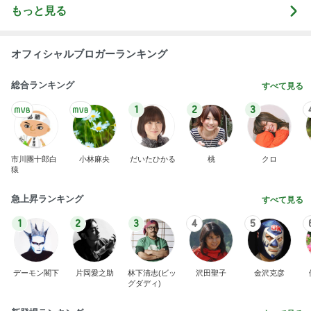
もっと見る
オフィシャルブロガーランキング
総合ランキング
すべて見る
1
2
3
市川團十郎白
小林麻央
だいたひかる
桃
クロ
猿
急上昇ランキング
すべて見る
1
2
3
4
5
デーモン閣下
片岡愛之助
林下清志(ビッ
沢田聖子
金沢克彦
グダディ)