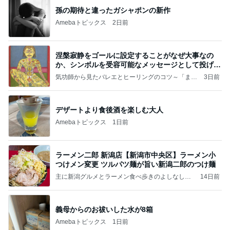
孫の期待と違ったガシャポンの新作
Amebaトピックス
2日前
涅槃寂静をゴールに設定することがなぜ大事なの
か、シンボルを受容可能なメッセージとして投げる
ことが
気功師から見たバレエとヒーリングのコツ～「まと
3日前
いのば」ブログ
デザートより食後酒を楽しむ大人
Amebaトピックス
1日前
ラーメン二郎 新潟店【新潟市中央区】ラーメン小
つけメン変更 ツルパツ麺が旨い新潟二郎のつけ麺
主に新潟グルメとラーメン食べ歩きのよしなしご
14日前
と
義母からのお祓いした水が8箱
Amebaトピックス
1日前