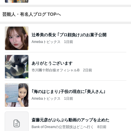
芸能人・有名人ブログ TOPへ
辻希美の長女 ｢プロ顔負け｣のお菓子公開
Amebaトピックス
1日前
ありがとうございます
市川團十郎白猿オフィシャルB
2日前
｢海のはじまり｣子役の現在に｢美人さん｣
Amebaトピックス
1日前
斎藤元彦がぶらぶら動画のアップを止めた
Bank of Dreamの公営競技はどこへ行く
8日前