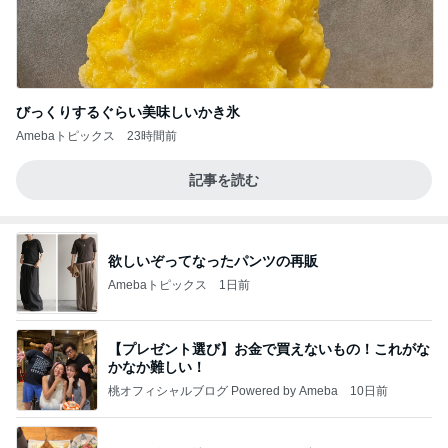
びっくりするぐらい美味しいかき氷
Amebaトピックス
23時間前
記事を読む
欲しいぞってなったパンツの再販
Amebaトピックス
1日前
【プレゼント選び】お金で買えないもの！これがな
かなか難しい！
桃オフィシャルブログ Powered by Ameba
10日前