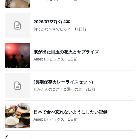
2026/07/27(K) 4本
何でかな？何でだろ？
11日前
涙が出た目玉の花火とサプライズ
Amebaトピックス
1日前
(長期保存カレーライスセット)
たかたんのコストコ通への道
7日前
日本で食べ忘れないようにしたい記録
Amebaトピックス
1日前