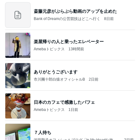
斎藤元彦がぶらぶら動画のアップを止めた
Bank of Dreamの公営競技はどこへ行く
8日前
楽屋帰りの人と乗ったエレベーター
Amebaトピックス
13時間前
ありがとうございます
市川團十郎白猿オフィシャルB
2日前
日本のカフェで感激したパフェ
Amebaトピックス
1日前
７人待ち
沢田聖子オフィシャルブログ「In My Heartな旅日
2日前