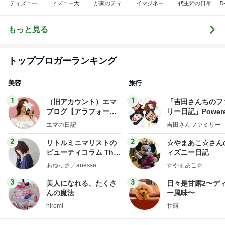
ディズニー風
ィズニー大好
が家のディズ
イマジネーシ
代主婦の日常
Ꭰ
味〜
き♡孫4人
ニー♡ブログ
ョンタイム
もっと見る
トップブロガーランキング
美容
旅行
1
1
（旧アカウント）エマ
「吉田さんちのフ
ブログ【アラフォー会
リー日記」Powere
社売却セカンドライ
y Ameba 吉田さ
エマの日記
吉田さんファミリー
フ】
ミリーオフィシャ
ログ
2
2
リトルミニマリストの
☆やまあこ☆さん
ビューティコラム The
ィズニー日記
little minimalist's bea
あねっさ／anessa
☆やまあこ☆
uty colum
3
3
美人になれる、たくさ
日々是甘露2〜デ
んの魔法
ー風味〜
hiromi
甘露