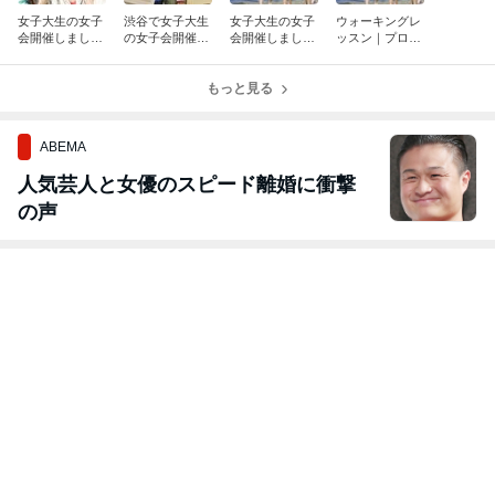
女子大生の女子
渋谷で女子大生
女子大生の女子
ウォーキングレ
会開催しました|
の女子会開催し
会開催しました|
ッスン｜プロに
女子力ＵＰの女
ました|女子力Ｕ
女子力ＵＰの女
よるキレイのレ
子大生サークル
Ｐの女子大生サ
子大生サークル
ッスン｜女子力
ークル
もっと見る
ＵＰの女子大生
サークル
ABEMA
人気芸人と女優のスピード離婚に衝撃
の声