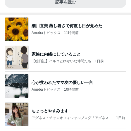
記事を読む
細川直美 蒸し暑さで何度も目が覚めた
Amebaトピックス
11時間前
家族に内緒にしていること
【絵日記】ハルコとゆかいな仲間たち
1日前
心が救われたママ友の優しい一言
Amebaトピックス
10時間前
ちょっとやすみます
アグネス・チャンオフィシャルブログ「アグネスち
1日前
ゃんこ鍋」Powered by Ameba