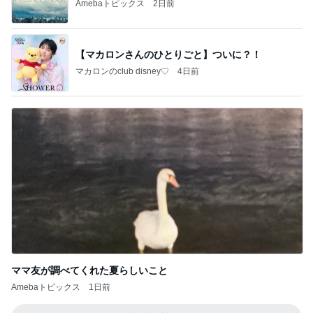
Amebaトピックス
2日前
【マカロンさんのひとりごと】ついに？！
マカロンのclub disney♡
4日前
ママ友が調べてくれた夏らしいこと
Amebaトピックス
1日前