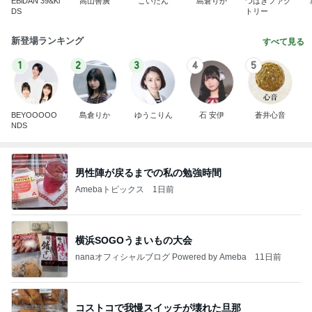
EBiDAN 39&Ki
高山善廣
こいたん
島倉りか
つばきファク
DS
トリー
新登場ランキング
すべて見る
1
2
3
4
5
BEYOOOOO
島倉りか
ゆうこりん
石 安伊
蒼井心音
NDS
男性陣が戻るまでの私の勉強時間
Amebaトピックス
1日前
横浜SOGOうまいもの大会
nanaオフィシャルブログ Powered by Ameba
11日前
コストコで我慢スイッチが壊れた旦那