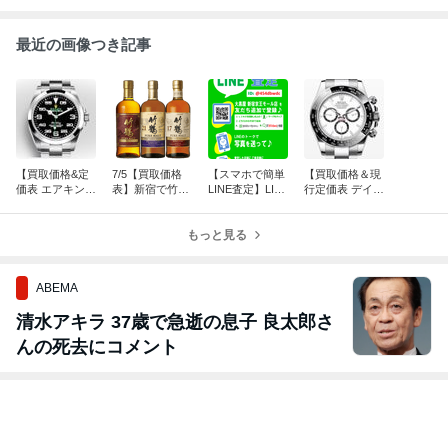
最近の画像つき記事
【買取価格&定
7/5【買取価格
【スマホで簡単
【買取価格＆現
価表 エアキン
表】新宿で竹鶴
LINE査定】LIN
行定価表 デイト
グ・ミルガウ
の買取なら大黒
E買取査定のご
ナ】新宿でロレ
ス】新宿でロレ
屋 新宿京王モー
案内！大黒屋 新
ックスを売るな
ックスを売るな
ル店！【ジャパ
もっと見る
宿京王モール
ら大黒屋 新宿京
ら大黒屋 新宿京
ニーズウイスキ
店！
王モール店へ
王モール店へ
ー】
ABEMA
清水アキラ 37歳で急逝の息子 良太郎さ
んの死去にコメント