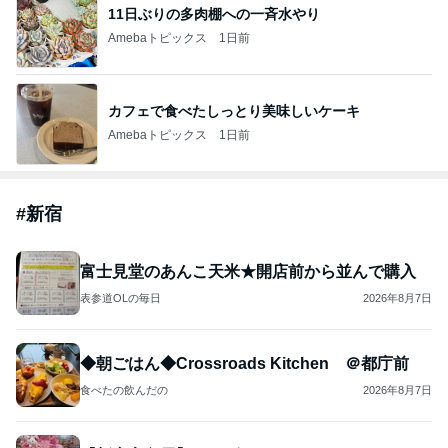
11日ぶりの多肉棚への一斉水やり
Amebaトピックス
1日前
カフェで食べたしっとり美味しいケーキ
Amebaトピックス
1日前
#
新宿
富士見堂のあんこ天米★開店前から並んで購入
表参道OLの毎日
2026年8月7日
◆朝ごはん◆Crossroads Kitchen ＠都庁前
食べたの飲んだの
2026年8月7日