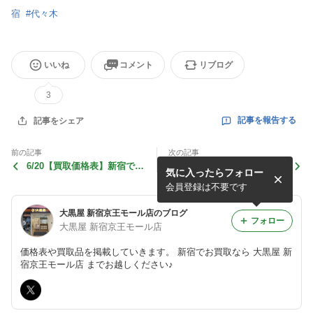
宿
#
代々木
いいね
コメント
リブログ
3
記事を報告する
記事をシェア
前の記事
次の記事
6/20【買取価格表】新宿でカ
【買取商品紹介】新宿駅で
気に入ったらフォロー
ルティエの買取なら大黒屋
ブランデー を売るなら大黒
新宿京王モール店！【ジュエ
屋 新宿京王モール
会員登録は不要です
リー】
大黒屋 新宿京王モール店のブログ
フォロー
大黒屋 新宿京王モール店
価格表や買取品を掲載していきます。 新宿でお買取なら 大黒屋 新
宿京王モール店 までお越しください♪