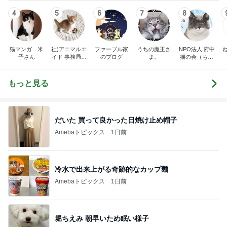
4
5
6
7
8
猫マンガ 米
社)アニマルエ
ファーブル家
うちの魔王さ
NPO法人 府中
子さん
イド 事務局＆
のブログ
ま。
猫の会（ちゅ
みんなの日記
ー猫）
もっと見る
だいた 買って良かった日焼け止め帽子
Amebaトピックス
1日前
冷水で出来上がる奇跡的なカップ麺
Amebaトピックス
1日前
堀ちえみ 朝早いため眠い様子