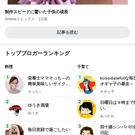
制作スピードに驚いた子供の成長
Amebaトピックス
1日前
記事を読む
トップブロガーランキング
料理
子育て
1
1
栄養士ママそっち～の
kosodatefulな毎
簡単美味しいサイクル
オギャ子の暴走～
献立
そっち～
オギャ子
2
2
日曜日は９時まで
ゆうき酒場
い。
ゆうき
あべかわ
3
3
四十路シンパパの
毎日笑顔で過ごしたい
日記