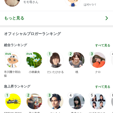
モモ母さん
はやパパ
もっと見る
オフィシャルブロガーランキング
総合ランキング
すべて見る
1
2
3
市川團十郎白
小林麻央
だいたひかる
桃
クロ
猿
急上昇ランキング
すべて見る
1
2
3
4
5