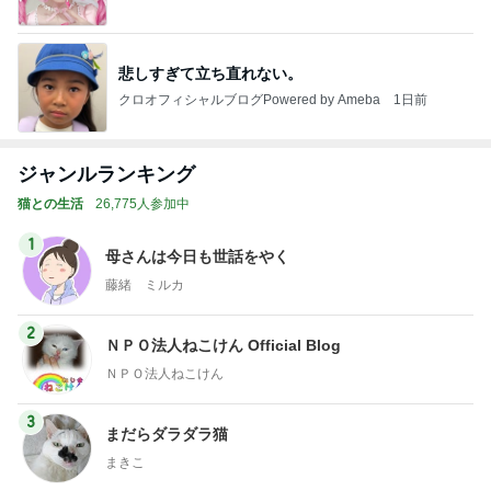
悲しすぎて立ち直れない。
クロオフィシャルブログPowered by Ameba
1日前
ジャンルランキング
猫との生活
26,775人参加中
1
母さんは今日も世話をやく
藤緒 ミルカ
2
ＮＰＯ法人ねこけん Official Blog
ＮＰＯ法人ねこけん
3
まだらダラダラ猫
まきこ