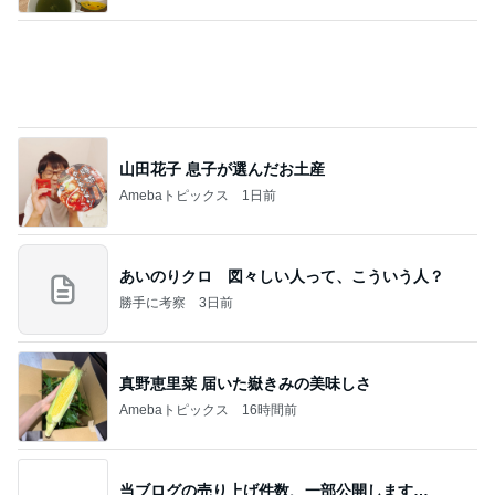
山田花子 息子が選んだお土産
Amebaトピックス
1日前
あいのりクロ 図々しい人って、こういう人？
勝手に考察
3日前
真野恵里菜 届いた嶽きみの美味しさ
Amebaトピックス
16時間前
当ブログの売り上げ件数、一部公開します…
世帯年収500万 ゆるゆる4人家族の節約ブログ 〜
2日前
ケチ旦那と金銭感覚マヒ嫁の日々〜
日中暑すぎる日に助かった必需品