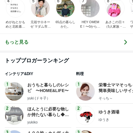
4
5
6
7
8
めがねとかも
元祖サロネー
65点の暮らし
HEY OMEM
あさこの日々
めと北欧暮ら
ゼ マダム市川
かた。
E！〜0からの
（5人家族・投
ザ
し
のほのぼのブ
家づくり〜
資・家計簿・
納
ログ
雑貨）
もっと見る
トップブロガーランキング
インテリア&DIY
料理
1
1
おうちと暮らしのレシ
栄養士ママそっち
ピ 〜HOME&LIFE〜
簡単美味しいサイ
献立
yuki (ドキ子）
そっち～
2
2
ほんとうに必要な物し
ゆうき酒場
か持たない暮らし◆Ke
ゆうき
ep Life Simple◆〜イ
yukiko
ンテリアのきろく〜
3
3