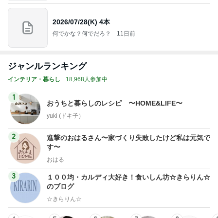
2026/07/28(K) 4本
何でかな？何でだろ？
11日前
ジャンルランキング
インテリア・暮らし
18,968人参加中
1
おうちと暮らしのレシピ 〜HOME&LIFE〜
yuki (ドキ子）
2
進撃のおはるさん〜家づくり失敗したけど私は元気で
す〜
おはる
3
１００均・カルディ大好き！食いしん坊☆きらりん☆
のブログ
☆きらりん☆