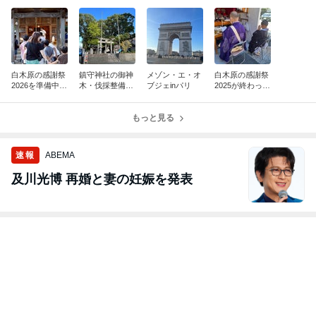
白木原の感謝祭
鎮守神社の御神
メゾン・エ・オ
白木原の感謝祭
2026を準備中で
木・伐採整備工
ブジェinパリ
2025が終わった
す
事
ぞ〜
もっと見る
速報
ABEMA
及川光博 再婚と妻の妊娠を発表