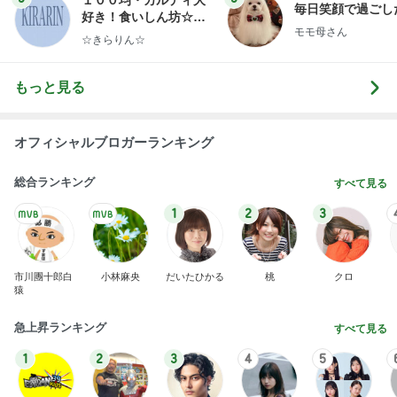
１００均・カルディ大
毎日笑顔で過ごし
好き！食いしん坊☆き
モモ母さん
らりん☆のブログ
☆きらりん☆
もっと見る
オフィシャルブロガーランキング
総合ランキング
すべて見る
1
2
3
市川團十郎白
小林麻央
だいたひかる
桃
クロ
猿
急上昇ランキング
すべて見る
1
2
3
4
5