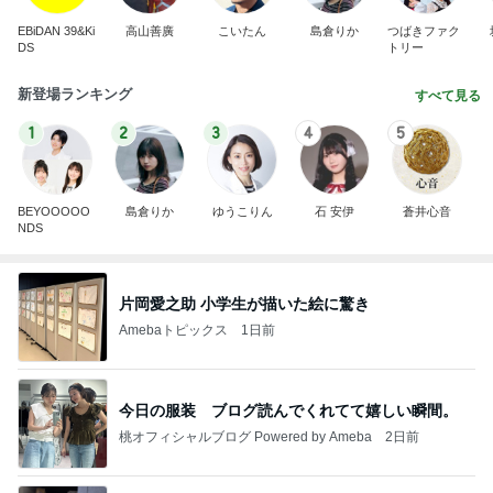
EBiDAN 39&Ki
高山善廣
こいたん
島倉りか
つばきファク
DS
トリー
新登場ランキング
すべて見る
1
2
3
4
5
BEYOOOOO
島倉りか
ゆうこりん
石 安伊
蒼井心音
NDS
片岡愛之助 小学生が描いた絵に驚き
Amebaトピックス
1日前
今日の服装 ブログ読んでくれてて嬉しい瞬間。
桃オフィシャルブログ Powered by Ameba
2日前