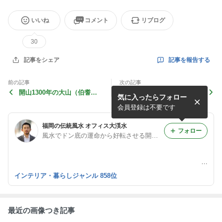
いいね
コメント
リブログ
30
記事を報告する
記事をシェア
前の記事
次の記事
開山1300年の大山（伯耆富
出雲大社の大注連縄（神棚用
気に入ったらフォロー
士）へ登拝
のNEW商品）
会員登録は不要です
福岡の伝統風水 オフィス大渓水
フォロー
風水でドン底の運命から好転させる開運方法
-
インテリア・暮らしジャンル 858位
最近の画像つき記事