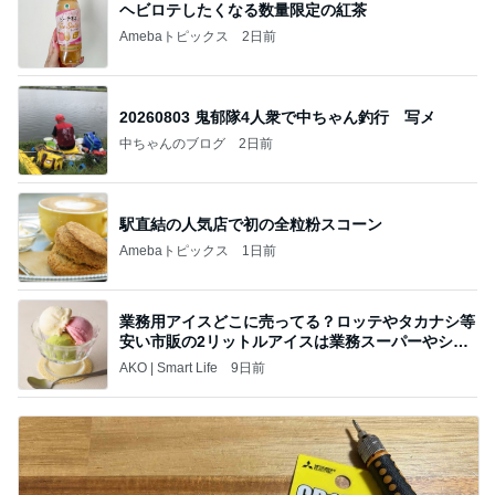
ヘビロテしたくなる数量限定の紅茶
Amebaトピックス
2日前
20260803 鬼郁隊4人衆で中ちゃん釣行 写メ
中ちゃんのブログ
2日前
駅直結の人気店で初の全粒粉スコーン
Amebaトピックス
1日前
業務用アイスどこに売ってる？ロッテやタカナシ等
安い市販の2リットルアイスは業務スーパーやシャ
トレ
AKO | Smart Life
9日前