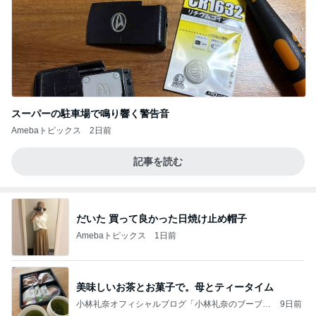
スーパーの駐車場で鳴り響く警告音
Amebaトピックス
2日前
記事を読む
だいた 買って良かった日焼け止め帽子
Amebaトピックス
1日前
美味しいお茶とお菓子で。母とティータイム
小林礼奈オフィシャルブログ「小林礼奈のブーブー
9日前
ブログ」Powered by Ameba