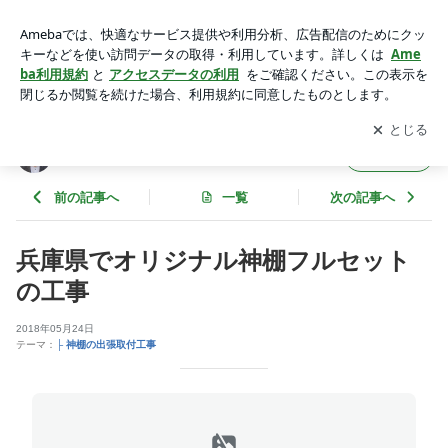
兵庫県でオリジナル神棚フルセットの工事 | 福岡の伝統風水 オ
フィス大渓水
アプリをダウンロードして
ブログの更新通知
を受け取りまし
開く
ょう。
福岡の伝統風水 オフィス大渓水
フォロー
前の記事へ
一覧
次の記事へ
兵庫県でオリジナル神棚フルセット
の工事
2018年05月24日
テーマ：
├ 神棚の出張取付工事