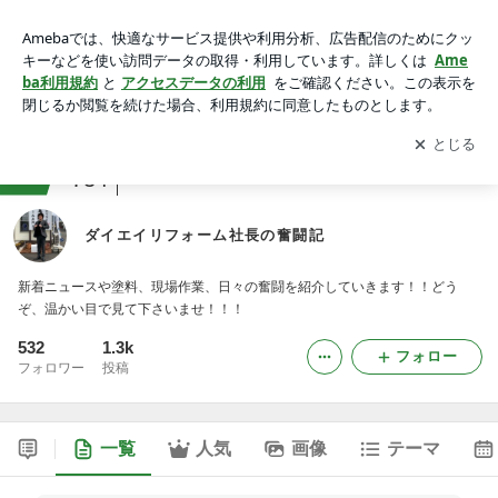
ダイエイリフォーム社長の奮闘記
アプリをダウンロードして
ブログの更新通知
を受け取りまし
開く
ょう。
ranking
会社・広報ジャンル
734
ダイエイリフォーム社長の奮闘記
新着ニュースや塗料、現場作業、日々の奮闘を紹介していきます！！どう
ぞ、温かい目で見て下さいませ！！！
532
1.3k
フォロー
フォロワー
投稿
一覧
人気
画像
テーマ