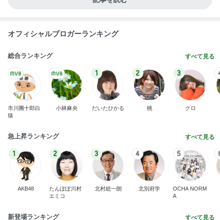
オフィシャルブロガーランキング
総合ランキング
すべて見る
1
2
3
市川團十郎白
小林麻央
だいたひかる
桃
クロ
猿
急上昇ランキング
すべて見る
1
2
3
4
5
AKB48
たんぽぽ川村
北村総一朗
北別府学
OCHA NORM
エミコ
A
新登場ランキング
すべて見る