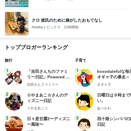
クロ 彼氏のために娘がしたおもてなし
Amebaトピックス
21時間前
トップブロガーランキング
旅行
子育て
1
1
「吉田さんちのファミ
kosodatefulな毎
リー日記」Powered b
オギャ子の暴走～
y Ameba 吉田さんファ
吉田さんファミリー
オギャ子
ミリーオフィシャルブ
ログ
2
2
☆やまあこ☆さんのデ
日曜日は９時まで
ィズニー日記
い。
☆やまあこ☆
あべかわ
3
3
日々是甘露2〜ディズニ
四十路シンパパの
ー風味〜
日記