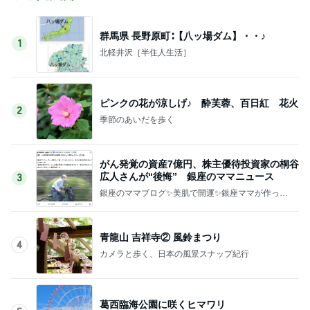
群馬県 長野原町∶【八ッ場ダム】・・♪
1
北軽井沢［半住人生活］
ピンクの花が涼しげ♪ 酔芙蓉、百日紅 花火
2
季節のあいだを歩く
がん発覚の資産7億円、株主優待投資家の桐谷
広人さんが“後悔” 銀座のママニュース
3
銀座のママブログ✨美肌で開運✨銀座ママが作った
化粧品✨銀座クラブ高嶋25歳で開店✨高嶋りえ子
お着物でエルメス バーキン コーデ
青龍山 吉祥寺② 風鈴まつり
4
カメラと歩く、日本の風景スナップ紀行
葛西臨海公園に咲くヒマワリ