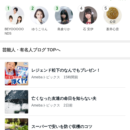
1
2
3
4
5
BEYOOOOO
ゆうこりん
島倉りか
石 安伊
蒼井心音
NDS
芸能人・有名人ブログ TOPへ
レジェンド松下のなんでもプレゼン！
Amebaトピックス
15時間前
亡くなった友達の命日を知らない夫
Amebaトピックス
2日前
スーパーで安いを防ぐ収穫のコツ