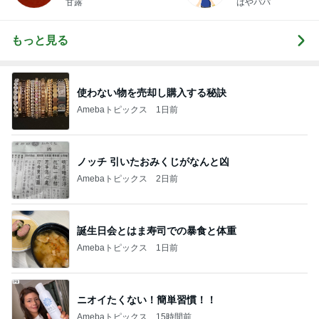
甘露
はやパパ
もっと見る
使わない物を売却し購入する秘訣
Amebaトピックス
1日前
ノッチ 引いたおみくじがなんと凶
Amebaトピックス
2日前
誕生日会とはま寿司での暴食と体重
Amebaトピックス
1日前
ニオイたくない！簡単習慣！！
Amebaトピックス
15時間前