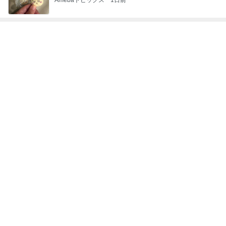
自分のニオイめっちゃ気になる！
Amebaトピックス
15時間前
首に手を回しうすら笑いした元夫
Amebaトピックス
1日前
お目当ての朝限定コーントースト
Amebaトピックス
1日前