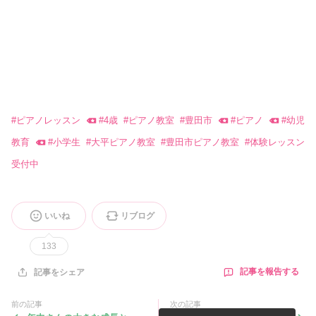
#
ピアノレッスン
#
4歳
#
ピアノ教室
#
豊田市
#
ピアノ
#
幼児
教育
#
小学生
#
大平ピアノ教室
#
豊田市ピアノ教室
#
体験レッスン
受付中
いいね
リブログ
133
記事を報告する
記事をシェア
前の記事
次の記事