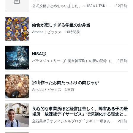
公式投稿まとめちゃいました。～HSJ＆UT&K.O.
12日前
～
給食が恋しすぎる学童のお弁当
Amebaトピックス
10時間前
NISA①
パラスジュエリー（白美女神宝珠）の夢の記録（続
1日前
編）
沢山作ったお肉たっぷりの肉じゃが
Amebaトピックス
1日前
良心的な事業所ほど経営は苦しく、障害ある子の居
場所「放課後デイサービス」で深刻化する理念と現
実の
立石美津子オフィシャルブログ「テキトー母さんの
2日前
すすめ」Powered by Ameba