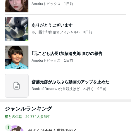
Amebaトピックス
1日前
ありがとうございます
市川團十郎白猿オフィシャルB
3日前
｢元こども店長｣加藤清史郎 喜びの報告
Amebaトピックス
1日前
斎藤元彦がぶらぶら動画のアップを止めた
Bank of Dreamの公営競技はどこへ行く
9日前
ジャンルランキング
猫との生活
26,774人参加中
1
母さんは今日も世話をやく