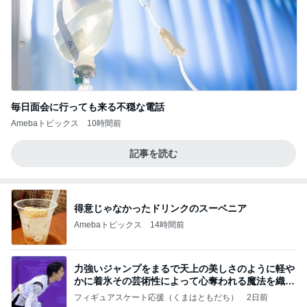
毎日面会に行っても来る不穏な電話
Amebaトピックス
10時間前
記事を読む
得意じゃなかったドリンクのスーベニア
Amebaトピックス
14時間前
力強いジャンプをまるで天上の美しさのように軽や
かに着氷その芸術性によって心奪われる魔法を織り
なす
フィギュアスケート応援（くまはともだち）
2日前