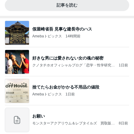
記事を読む
假屋崎省吾 見事な建長寺のハス
Amebaトピックス
14時間前
好きな男には愛されない女の魂の秘密
クノタチホオフィシャルブログ「恋学・性学研究
1日前
室」Powered by Ameba
捨てたらお金がかかる不用品の値段
Amebaトピックス
1日前
お願い
モンスターアクアリウム＆レプタイルズ 買取販売
8日前
情報