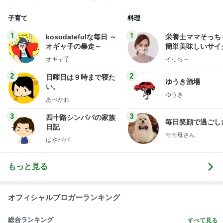
子育て
料理
1
1
kosodatefulな毎日 ～
栄養士ママそっち
オギャ子の暴走～
簡単美味しいサイ
献立
オギャ子
そっち～
2
2
日曜日は９時まで寝た
ゆうき酒場
い。
ゆうき
あべかわ
3
3
四十路シンパパの家族
毎日笑顔で過ごし
日記
モモ母さん
はやパパ
もっと見る
オフィシャルブロガーランキング
総合ランキング
すべて見る