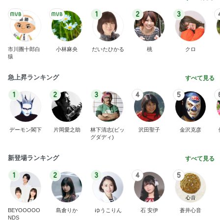
1
2
3
市川團十郎白
小林麻央
だいたひかる
桃
クロ
猿
急上昇ランキング
すべて見る
1
2
3
4
5
デーモン閣下
片岡愛之助
林下清志(ビッ
沢田聖子
金沢克彦
グダディ)
新登場ランキング
すべて見る
1
2
3
4
5
BEYOOOOO
島倉りか
ゆうこりん
石 安伊
蒼井心音
NDS