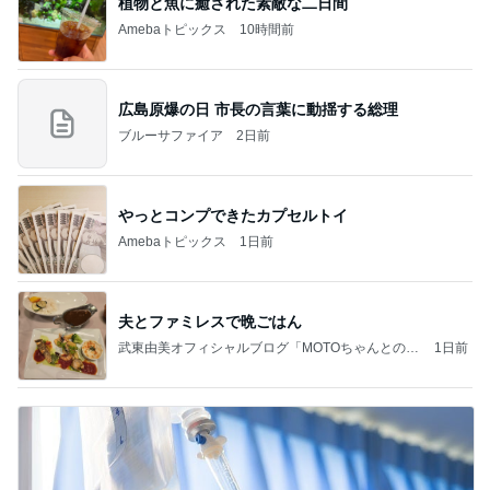
植物と魚に癒された素敵な二日間
Amebaトピックス
10時間前
広島原爆の日 市長の言葉に動揺する総理
ブルーサファイア
2日前
やっとコンプできたカプセルトイ
Amebaトピックス
1日前
夫とファミレスで晩ごはん
武東由美オフィシャルブログ「MOTOちゃんとのは
1日前
っぴぃな毎日」Powered by Ameba