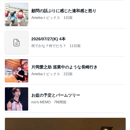
顧問の話ぶりに感じた違和感と怒り
Amebaトピックス
1日前
2026/07/27(K) 4本
何でかな？何でだろ？
11日前
片岡愛之助 巡業中のような長崎行き
Amebaトピックス
2日前
お盆の予定とパームツリー
roo's MEMO
7時間前