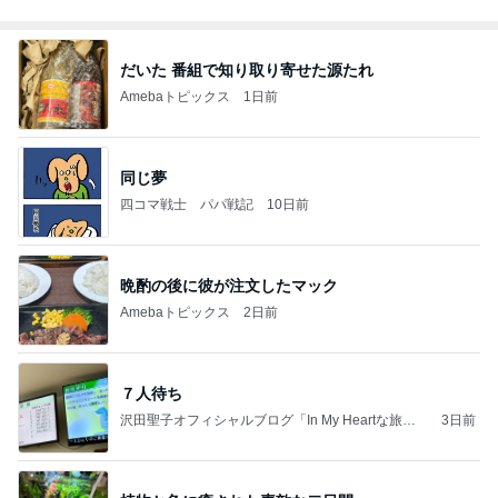
だいた 番組で知り取り寄せた源たれ
Amebaトピックス
1日前
同じ夢
四コマ戦士 パパ戦記
10日前
晩酌の後に彼が注文したマック
Amebaトピックス
2日前
７人待ち
沢田聖子オフィシャルブログ「In My Heartな旅日
3日前
記」by Ameba