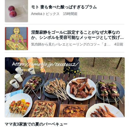
モト 妻も食べた酸っぱすぎるプラム
Amebaトピックス
15時間前
涅槃寂静をゴールに設定することがなぜ大事なの
か、シンボルを受容可能なメッセージとして投げる
ことが
気功師から見たバレエとヒーリングのコツ～「まと
4日前
いのば」ブログ
ママ友3家族での夏のバーベキュー