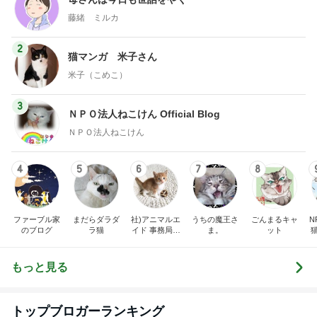
藤緒 ミルカ
2
猫マンガ 米子さん
米子（こめこ）
3
ＮＰＯ法人ねこけん Official Blog
ＮＰＯ法人ねこけん
4
5
6
7
8
ファーブル家
まだらダラダ
社)アニマルエ
うちの魔王さ
ごんまるキャ
N
のブログ
ラ猫
イド 事務局＆
ま。
ット
みんなの日記
もっと見る
トップブロガーランキング