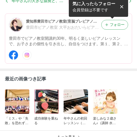
年中さんの大きな成長と、私
幼児さんのピアノレッスン♪
気に入ったらフォロー
の願い【動画あり】
【動画あり】
会員登録は不要です
愛知県豊田市ピアノ教室(育脳プレピアノコースあり)・大平おおだいらピアノ教室
フォロー
豊田市ピアノ教室 大平おおだいらピアノ教室
豊田市でピアノ教室開講約30年。明るく楽しいピアノレッスン
で、お子さまの個性を引き出し、自信をつけます。第１、第２、第
3教室あり。2歳さんからの育脳プレピアノコース、大人の初心者
コース、幼稚園教諭・保育士養成コースあり。オンラインレッスン
対応可。
最近の画像つき記事
「ミス」や「失
成功体験を重ね
年中さんの初回
楽しみな２歳さ
敗」を恐れず
る
レッスン♪（講
ん♪（講師 水
「挑戦」し続け
師 水口）
口）
ることが大切
もっと見る