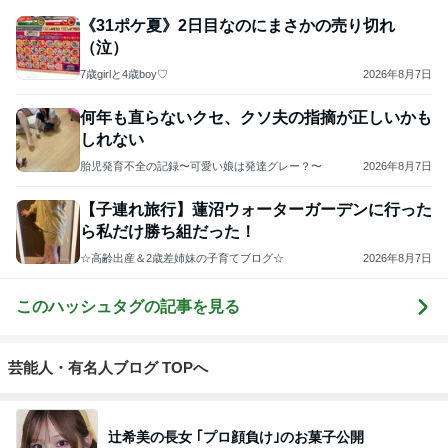
《31ポケ夏》2日目なのにまさかの売り切れ
（泣）
7歳girlと4歳boy♡
2026年8月7日
何年も直らないクセ、クソ夫の指摘が正しいかも
しれない
胎児発育不全の記録〜可愛い娘は発達グレー？〜
2026年8月7日
【子連れ旅行】蓮沼ウォーターガーデンに行った
ら私だけ勝ち組だった！
☆高齢出産＆2歳差姉妹の子育てブログ☆
2026年8月7日
このハッシュタグの記事を見る
芸能人・有名人ブログ TOPへ
辻希美の長女 ｢プロ顔負け｣のお菓子公開