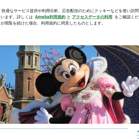
足な誕生日
新規登録
ログイ
芸能人ブログ
人気ブログ
ランド ＆ ディズニーシー 日記
ズニーシー 体験日記