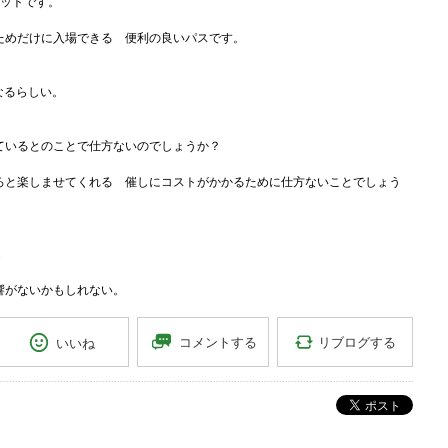
ケットです。
ためだけに入場できる 便利の良いパスです。
なるらしい。
ているとのことで仕方ないのでしょうか？
ろと楽しませてくれる 催しにコストがかかるために仕方ないことでしょう
も
響がないかもしれない。
リブログする
コメントする
いいね
ポスト