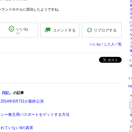
ーランドホテルに宿泊したようですね。
いいね
リブログする
コメントする
17
いいね！した人一覧
ポスト
[
[
ト
T
 日記
」 の記事
014年9月7日が最終公演
・シー株主用パスポートをゲットする方法
れていない9の真実
(