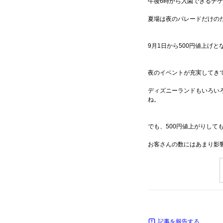
午後6時から入園できるチ
夏場は夜のパレードだけの
9月1日から500円値上げと
夜のイベントが充実してき
ディズニーランドもいろい
ね。
でも、500円値上がりして
お客さんの数にはあまり影
記事を報告する