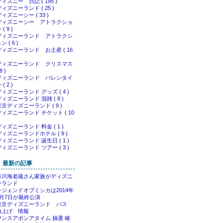
ィズニー 日記 ( 195 )
ィズニーランド ( 25 )
ィズニーシー ( 33 )
ディズニーシー アトラクショ
 ( 9 )
ディズニーランド アトラクシ
ン ( 6 )
ディズニーランド お土産 ( 16
ディズニーランド クリスマス
8 )
ディズニーランド バレンタイ
 ( 2 )
ディズニーランド グッズ ( 4 )
ィズニーランド 混雑 ( 8 )
東京ディズニーランド ( 9 )
ディズニーランド チケット ( 10
ィズニーランド 料金 ( 1 )
ディズニーランドホテル ( 9 )
ディズニーランド 誕生日 ( 1 )
ディズニーランド ツアー ( 3 )
最新の記事
市川海老蔵さん家族がディズニ
ーランド
レジェンドオブミシカは2014年
9月7日が最終公演
東京ディズニーランド パス
値上げ 情報
ワンスアポンアタイム 抽選 確