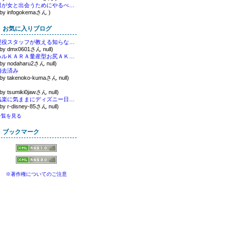
男が女と出会うためにやるべきこと
 by infogokemaさん )
お気に入りブログ
現役スタッフが教える知らないと損するi-phone情報
 by dmx0601さん null)
ハルＫＡＲＡ量産型お尻ＡＫＢテポドン夢日記
 by nodaharu2さん null)
消去済み
 by takenoko-kumaさん null)
 by tsumiki0jawさん null)
気楽に気ままにディズニー日記。
 by r-disney-85さん null)
一覧を見る
ブックマーク
※著作権についてのご注意