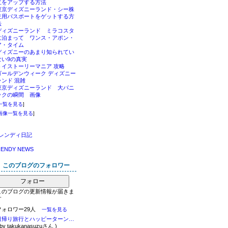
立をアップする方法
東京ディズニーランド・シー株
主用パスポートをゲットする方
法
ディズニーランド ミラコスタ
に泊まって ワンス・アポン・
ア・タイム
ディズニーのあまり知られてい
ない9の真実
トイストーリーマニア 攻略
ゴールデンウィーク ディズニー
ランド 混雑
東京ディズニーランド 大パニ
ックの瞬間 画像
一覧を見る
]
画像一覧を見る
]
レンディ日記
RENDY NEWS
このブログのフォロワー
フォロー
このブログの更新情報が届きま
す
フォロワー29人
一覧を見る
日帰り旅行とハッピーターン一袋 シンゴのブログ
 by takukanasuzuさん )