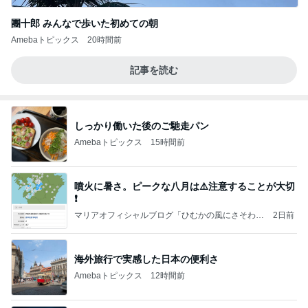
團十郎 みんなで歩いた初めての朝
Amebaトピックス
20時間前
記事を読む
しっかり働いた後のご馳走パン
Amebaトピックス
15時間前
噴火に暑さ。ピークな八月は⚠️注意することが大切
❗️
マリアオフィシャルブログ「ひむかの風にさそわれ
2日前
て」Powered by Ameba
海外旅行で実感した日本の便利さ
Amebaトピックス
12時間前