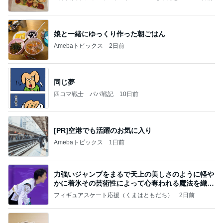
っぴぃな毎日」Powered by Ameba
娘と一緒にゆっくり作った朝ごはん
Amebaトピックス
2日前
同じ夢
四コマ戦士 パパ戦記
10日前
[PR]空港でも活躍のお気に入り
Amebaトピックス
1日前
力強いジャンプをまるで天上の美しさのように軽や
かに着氷その芸術性によって心奪われる魔法を織り
なす
フィギュアスケート応援（くまはともだち）
2日前