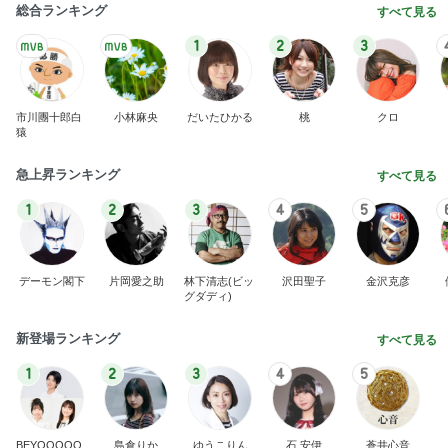
総合ランキング
すべて見る
1
2
3
市川團十郎白
小林麻央
だいたひかる
桃
クロ
猿
急上昇ランキング
すべて見る
1
2
3
4
5
デーモン閣下
片岡愛之助
林下清志(ビッ
沢田聖子
金沢克彦
グダディ)
新登場ランキング
すべて見る
1
2
3
4
5
BEYOOOOO
島倉りか
ゆうこりん
石 安伊
蒼井心音