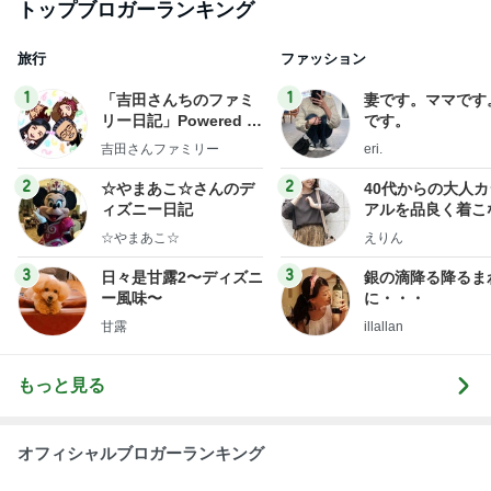
トップブロガーランキング
旅行
ファッション
1
1
「吉田さんちのファミ
妻です。ママです
リー日記」Powered b
です。
y Ameba 吉田さんファ
吉田さんファミリー
eri.
ミリーオフィシャルブ
ログ
2
2
☆やまあこ☆さんのデ
40代からの大人
ィズニー日記
アルを品良く着こ
ファッションブロ
☆やまあこ☆
えりん
3
3
日々是甘露2〜ディズニ
銀の滴降る降るま
ー風味〜
に・・・
甘露
illallan
もっと見る
オフィシャルブロガーランキング