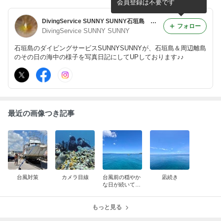
会員登録は不要です
DivingService SUNNY SUNNY石垣島 海中写真日記
フォロー
DivingService SUNNY SUNNY
石垣島のダイビングサービスSUNNYSUNNYが、石垣島＆周辺離島
のその日の海中の様子を写真日記にしてUPしております♪♪
最近の画像つき記事
台風対策
カメラ目線
台風前の穏やか
凪続き
な日が続いてお
ります✨️
もっと見る