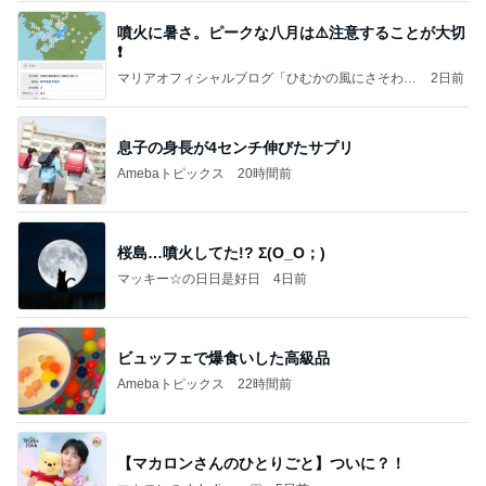
噴火に暑さ。ピークな八月は⚠️注意することが大切
❗️
マリアオフィシャルブログ「ひむかの風にさそわれ
2日前
て」Powered by Ameba
息子の身長が4センチ伸びたサプリ
Amebaトピックス
20時間前
桜島…噴火してた!? Σ(O_O；)
マッキー☆の日日是好日
4日前
ビュッフェで爆食いした高級品
Amebaトピックス
22時間前
【マカロンさんのひとりごと】ついに？！