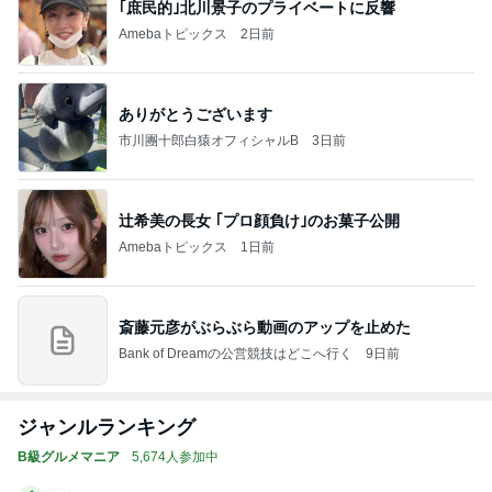
｢庶民的｣北川景子のプライベートに反響
Amebaトピックス
2日前
ありがとうございます
市川團十郎白猿オフィシャルB
3日前
辻希美の長女 ｢プロ顔負け｣のお菓子公開
Amebaトピックス
1日前
斎藤元彦がぶらぶら動画のアップを止めた
Bank of Dreamの公営競技はどこへ行く
9日前
ジャンルランキング
B級グルメマニア
5,674人参加中