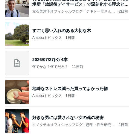
場所「放課後デイサービス」で深刻化する理念と現
実の
立石美津子オフィシャルブログ「テキトー母さんの
2日前
すすめ」Powered by Ameba
すごく思い入れのある大切な木
Amebaトピックス
1日前
2026/07/27(K) 4本
何でかな？何でだろ？
11日前
地味なストレス減った買ってよかった物
Amebaトピックス
1日前
好きな男には愛されない女の魂の秘密
クノタチホオフィシャルブログ「恋学・性学研究
1日前
室」Powered by Ameba