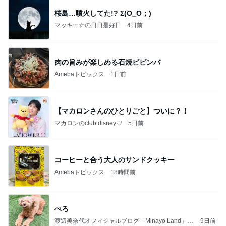
桜島…噴火してた!? Σ(O_O；)
マッキー☆の日日是好日
4日前
肉の旨みが楽しめる石焼ビビンバ
Amebaトピックス
1日前
【マカロンさんのひとりごと】ついに？！
マカロンのclub disney♡
5日前
コーヒーと合う大人のサンドクッキー
Amebaトピックス
18時間前
ぺろ
渡辺美奈代オフィシャルブログ「Minayo Land」P
9日前