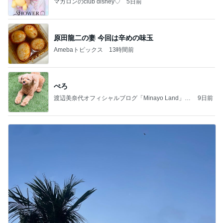
マカロンのclub disney♡
5日前
原田龍二の妻 今回は辛めの味玉
Amebaトピックス
13時間前
ぺろ
渡辺美奈代オフィシャルブログ「Minayo Land」P
9日前
owered by Ameba