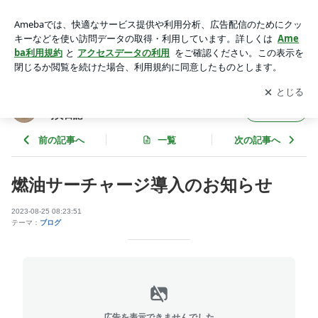
燃油サーチャージ導入のお知らせ | DivingService SUNNY SU
NNY石垣島 海中写真日記
アプリをダウンロードして
ブログの更新通知
を受け取りまし
開く
ょう。
DivingService SUNNY SUNNY石垣島 海中
フォロー
写真日記
前の記事へ
一覧
次の記事へ
燃油サーチャージ導入のお知らせ
2023-08-25 08:23:51
テーマ：
ブログ
広告を表示できませんでした