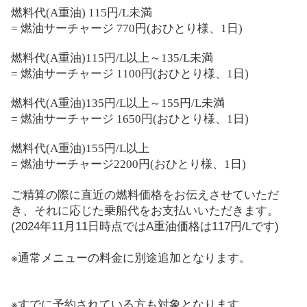
燃料代
(A
重油
) 115
円
/L
未満
=
燃油サーチャージ
770
円
(
おひとり様、
1
日
)
燃料代
(A
重油
)115
円
/L
以上～
135/L
未満
=
燃油サーチャージ
1100
円
(
おひとり様、
1
日
)
燃料代
(A
重油
)135
円
/L
以上～
155
円
/L
未満
=
燃油サーチャージ
1650
円
(
おひとり様、
1
日
)
燃料代
(A
重油
)155
円
/L
以上
=
燃油サーチャージ
2200
円
(
おひとり様、
1
日
)
ご精算の際に直近の燃料価格をお伝えさせていただ
き、それに応じた乗船代をお支払いいただきます。
(2024年11月11日時点ではA重油価格は117円/Lです)
※
通常メニューの料金に別途追加となります。
※
すでに予約されている方も対象となります。