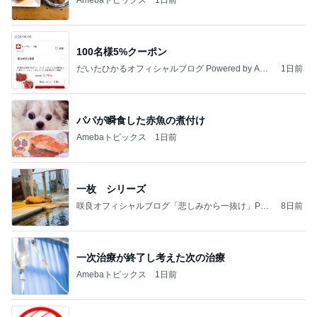
100名様5%クーポン
だいたひかるオフィシャルブログ Powered by Ame
1日前
ba
パパが瞬食した赤魚の煮付け
Amebaトピックス
1日前
一枚 シリーズ
咲良オフィシャルブログ「悲しみから一抜け」Pow
8日前
ered by Ameba
一次治療が終了し考えた次の治療
Amebaトピックス
1日前