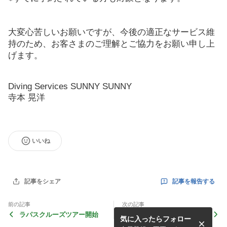
大変心苦しいお願いですが、今後の適正なサービス維
持のため、お客さまのご理解とご協力をお願い申し上
げます。
Diving Services SUNNY SUNNY
寺本 晃洋
いいね
記事を報告する
記事をシェア
前の記事
次の記事
ラパスクルーズツアー開始
祝10周年 ラパスツアー開
気に入ったらフォロー
催だよ～❣