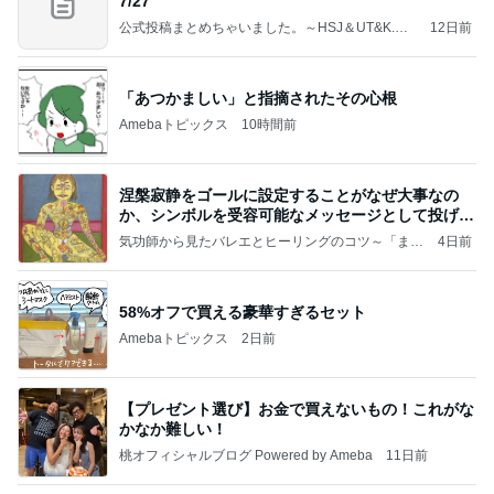
7/27
公式投稿まとめちゃいました。～HSJ＆UT&K.O.
12日前
～
「あつかましい」と指摘されたその心根
Amebaトピックス
10時間前
涅槃寂静をゴールに設定することがなぜ大事なの
か、シンボルを受容可能なメッセージとして投げる
ことが
気功師から見たバレエとヒーリングのコツ～「まと
4日前
いのば」ブログ
58%オフで買える豪華すぎるセット
Amebaトピックス
2日前
【プレゼント選び】お金で買えないもの！これがな
かなか難しい！
桃オフィシャルブログ Powered by Ameba
11日前