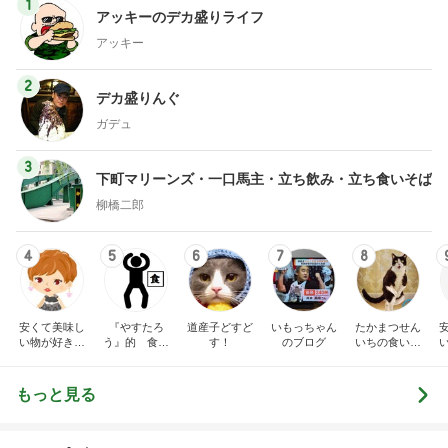
1
アッキーのデカ盛りライフ
アッキー
2
デカ盛りんぐ
ガデュ
3
下町マリーンズ・一口馬主・立ち飲み・立ち食いそば
柳橋二郎
4
5
6
7
8
安くて美味し
『やすたろ
道産子どすど
いもっちゃん
たかまつせん
い物が好き☆
う』的 食の
す！
のブログ
いちの食い散
彡
備忘録
らかし日記
もっと見る