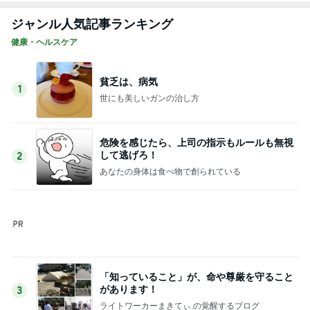
ジャンル人気記事ランキング
健康・ヘルスケア
貧乏は、病気
1
世にも美しいガンの治し方
危険を感じたら、上司の指示もルールも無視
して逃げろ！
2
あなたの身体は食べ物で創られている
「知っていること」が、命や尊厳を守ること
があります！
3
ライトワーカーまきてぃ.の覚醒するブログ
ピタリと当てた地震予測のサイトに注目!
4
あなたの身体は食べ物で創られている