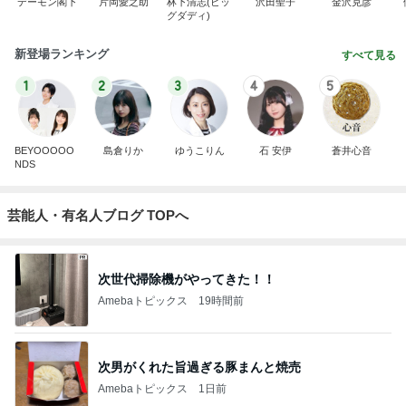
デーモン閣下
片岡愛之助
林下清志(ビッ
沢田聖子
金沢克彦
グダディ)
新登場ランキング
すべて見る
1
2
3
4
5
BEYOOOOO
島倉りか
ゆうこりん
石 安伊
蒼井心音
NDS
芸能人・有名人ブログ TOPへ
次世代掃除機がやってきた！！
Amebaトピックス
19時間前
次男がくれた旨過ぎる豚まんと焼売
Amebaトピックス
1日前