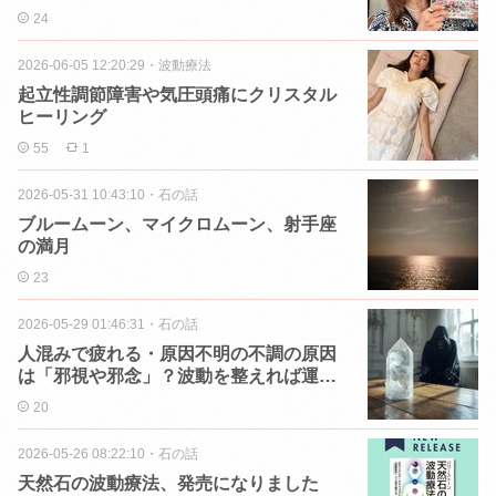
24
2026-06-05 12:20:29
・
波動療法
起立性調節障害や気圧頭痛にクリスタル
ヒーリング
55
1
2026-05-31 10:43:10
・
石の話
ブルームーン、マイクロムーン、射手座
の満月
23
2026-05-29 01:46:31
・
石の話
人混みで疲れる・原因不明の不調の原因
は「邪視や邪念」？波動を整えれば運気
はUP
20
2026-05-26 08:22:10
・
石の話
天然石の波動療法、発売になりました