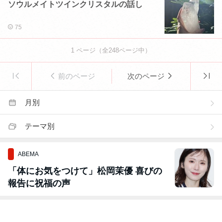
ソウルメイトツインクリスタルの話し
75
1
ページ（全
248
ページ中）
前のページ
次のページ
月別
テーマ別
ABEMA
「体にお気をつけて」松岡茉優 喜びの
報告に祝福の声