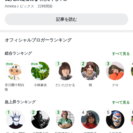
Amebaトピックス
22時間前
記事を読む
オフィシャルブロガーランキング
総合ランキング
すべて見る
1
2
3
市川團十郎白
小林麻央
だいたひかる
桃
クロ
猿
急上昇ランキング
すべて見る
1
2
3
4
5