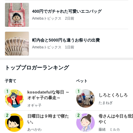
400円でガチャれた可愛いエコバッグ
Amebaトピックス
2日前
町内会と5000円も違うお祭りの出費
Amebaトピックス
1日前
トップブロガーランキング
子育て
ペット
1
1
kosodatefulな毎日 ～
しろとくろしろ
オギャ子の暴走～
たまねぎ
オギャ子
2
2
日曜日は９時まで寝た
母さんは今日も世
い。
やく
あべかわ
藤緒 ミルカ