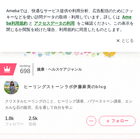
ヒーリングストーンラボ伊藤麻美のblog
アプリをダウンロードして
ブログの更新通知
を受け取りまし
開く
ょう。
ranking
健康・ヘルスケアジャンル
698
ヒーリングストーンラボ伊藤麻美のblog
クリスタルヒーリングのこと、ヒーリング講座、パワーストーン講座、エシ
カルな石の販売、石を通して自分を学ぶ
1.8k
2.5k
フォロー
フォロワー
投稿