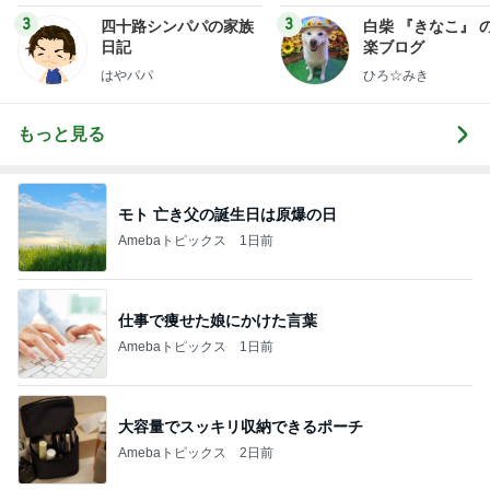
3
3
四十路シンパパの家族
白柴 『きなこ』 
日記
楽ブログ
はやパパ
ひろ☆みき
もっと見る
モト 亡き父の誕生日は原爆の日
Amebaトピックス
1日前
仕事で痩せた娘にかけた言葉
Amebaトピックス
1日前
大容量でスッキリ収納できるポーチ
Amebaトピックス
2日前