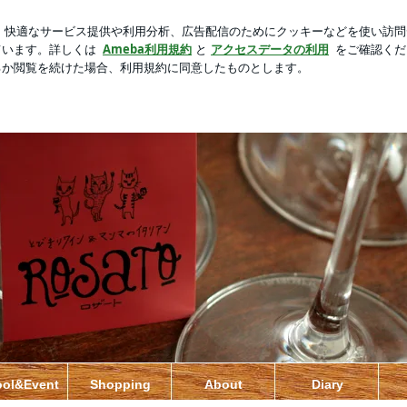
に入った旦那
新規登録
ロ
芸能人ブログ
人気ブログ
ool&Event
Shopping
About
Diary