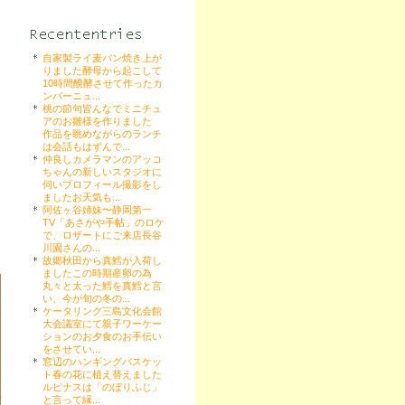
自家製ライ麦パン焼き上が
りました酵母から起こして
10時間醗酵させて作ったカ
ンパーニュ...
桃の節句皆んなでミニチュ
アのお雛様を作りました
作品を眺めながらのランチ
は会話もはずんで...
仲良しカメラマンのアッコ
ちゃんの新しいスタジオに
伺いプロフィール撮影をし
ましたお天気も...
阿佐ヶ谷姉妹〜静岡第一
TV「あさがや手帖」のロケ
で、ロザートにご来店長谷
川園さんの...
故郷秋田から真鱈が入荷し
ましたこの時期産卵の為
丸々と太った鱈を真鱈と言
い、今が旬の冬の...
ケータリング三島文化会館
大会議室にて親子ワーケー
ションのお夕食のお手伝い
をさせてい...
窓辺のハンギングバスケッ
ト春の花に植え替えました
ルピナスは「のぼりふじ」
と言って縁...