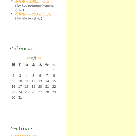
浜松市 小顔矯正 たるみ、むくみ、エラ張り、歪みを解消！スッキリ小顔を叶えます！
( by kogao-tarumi-konoha
さん )
石井ちゃんのひとりごと
( by ishiisikaさん )
<<
8月
>>
日
月
火
水
木
金
土
1
2
3
4
5
6
7
8
9
10
11
12
13
14
15
16
17
18
19
20
21
22
23
24
25
26
27
28
29
30
31