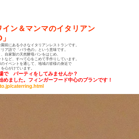
ワイン＆マンマのイタリアン
O」
公園前にある小さなイタリアンレストランです。
タリア語で「バラ色の」という意味です。
と、自家製の天然酵母パンをはじめ、
ートなど、すべて心をこめて手作りしています。
節のイベントを通して、地域の皆様の身近で
りを心がけています。
職場で パーティをしてみませんか？
始めました。フィンガーフード中心のプランです！
to.jp/caterring.html