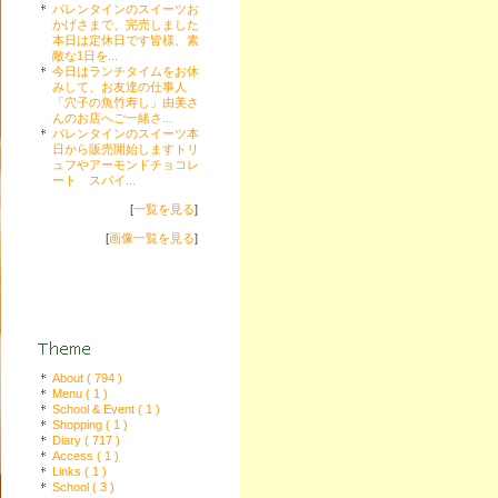
バレンタインのスイーツお
かげさまで、完売しました
本日は定休日です皆様、素
敵な1日を...
今日はランチタイムをお休
みして、お友達の仕事人
「穴子の魚竹寿し」由美さ
んのお店へご一緒さ...
バレンタインのスイーツ本
日から販売開始しますトリ
ュフやアーモンドチョコレ
ート スパイ...
[
一覧を見る
]
[
画像一覧を見る
]
About ( 794 )
Menu ( 1 )
School & Event ( 1 )
Shopping ( 1 )
Diary ( 717 )
Access ( 1 )
Links ( 1 )
School ( 3 )