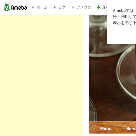
真っ赤な顔で水風呂
ホーム
ピグ
アメブロ
とびきりワイン＆マンマのイタリアン ROSATO(ロザート）のブログ
Menu
Sch