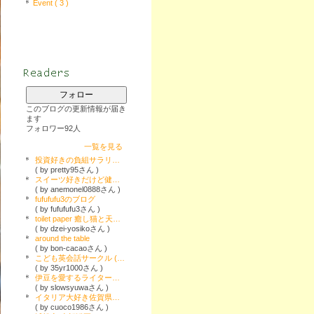
Event ( 3 )
フォロー
このブログの更新情報が届き
ます
フォロワー92人
一覧を見る
投資好きの負組サラリーマンが就農しました
( by pretty95さん )
スイーツ好きだけど健康も大事
( by anemonel0888さん )
fufufufu3のブログ
( by fufufufu3さん )
toilet paper 癒し猫と天才デザイナーの気まま創作活動
( by dzei-yosikoさん )
around the table
( by bon-cacaoさん )
こども英会話サークル ( 練馬、朝霞)
( by 35yr1000さん )
伊豆を愛するライター「長谷川彩花のゆる〜い伊豆グルメ&スイーツめぐり」
( by slowsyuwaさん )
イタリア大好き佐賀県民のブログ
( by cuoco1986さん )