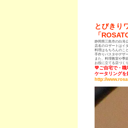
とびきり
「ROSAT
静岡県三島市の白滝
店名のロザートはイ
料理はもちろんのこ
手作りパスタやデザ
また、料理教室や季
お役に立てる店づく
💛ご自宅で・
ケータリングを
http://www.rosa