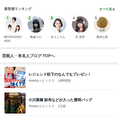
新登場ランキング
すべて見る
1
2
3
4
5
BEYOOOOO
島倉りか
ゆうこりん
石 安伊
蒼井心音
NDS
芸能人・有名人ブログ TOPへ
レジェンド松下のなんでもプレゼン！
Amebaトピックス
14時間前
小川菜摘 財布などが入った透明バッグ
Amebaトピックス
1日前