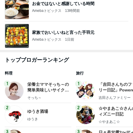
お金ではないと感謝している時間
Amebaトピックス
13時間前
家族でおいしいねと言った手羽元
Amebaトピックス
1日前
トップブロガーランキング
料理
旅行
1
1
栄養士ママそっち～の
「吉田さんちのフ
簡単美味しいサイクル
リー日記」Powere
献立
y Ameba 吉田さ
そっち～
吉田さんファミリー
ミリーオフィシャ
ログ
2
2
☆やまあこ☆さん
ゆうき酒場
ィズニー日記
ゆうき
☆やまあこ☆
3
3
日々是甘露2〜デ