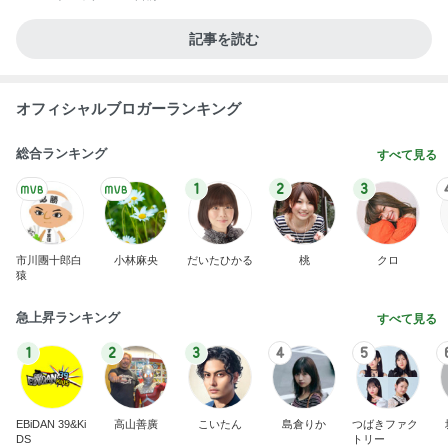
記事を読む
オフィシャルブロガーランキング
総合ランキング
すべて見る
1
2
3
市川團十郎白
小林麻央
だいたひかる
桃
クロ
猿
急上昇ランキング
すべて見る
1
2
3
4
5
EBiDAN 39&Ki
高山善廣
こいたん
島倉りか
つばきファク
DS
トリー