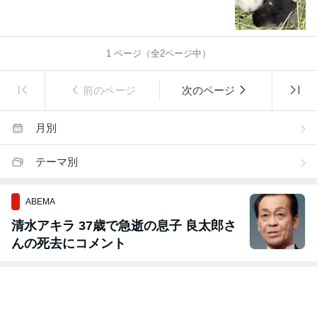
1
ページ（全
2
ページ中）
前のページ
次のページ
月別
テーマ別
ABEMA
清水アキラ 37歳で急逝の息子 良太郎さ
んの死去にコメント