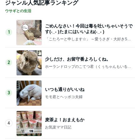
ジャンル人気記事ランキング
ウサギとの生活
ごめんなさい！今回は毒を吐いちゃいそうで
す(-_- )たまにはいいよね(-_- )
1
「こたろーと申します☆」 ～愛うさぎ・大好きSn
ow Man・羊毛うさぎオーダー～
少しだけ、お留守番よろしくね。
2
ホーランドロップのこてつ君（くぅちゃんもいる
よ〜）
いつも通りがいいね
3
モモ君とヘッポコ夫婦
麦茶よ！おまえもか
4
お気楽ママ日記