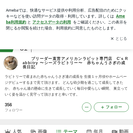
ネザー 25/5/5生 シャロン編｜ ブリーダー直営アメリカ
ンラビット専門店 C's Rabbitry 〜シーズラビトリー〜 赤ち
アプリをダウンロードして
ブログの更新通知
を受け取りまし
開く
ゃんうさぎの成長日記
ょう。
ranking
31
ウサギとの生活ジャンル
ブリーダー直営アメリカンラビット専門店 C's R
abbitry 〜シーズラビトリー〜 赤ちゃんうさぎの成
長日記
ラビトリーで産まれた赤ちゃんうさぎ達の成長を 生後１ヶ月頃やホームペー
ジデビューするまで見て頂けます。 どんな幼少期を過ごして成長してきた
か、 赤ちゃん達の懸命に生きて成長していく毎日や愛らしい瞬間、 巣立って
いく姿を温かく見守って頂けますと幸いです。
356
フォロー
フォロワー
人気
画像
テーマ
年月
動画