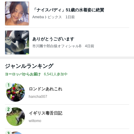
「ナイスバディ」51歳の水着姿に絶賛
Amebaトピックス
1日前
ありがとうございます
市川團十郎白猿オフィシャルB
4日前
ジャンルランキング
ヨーロッパからお届け
6,541人参加中
1
ロンドンあれこれ
hancha007
2
イギリス毒舌日記
wiltomo
3