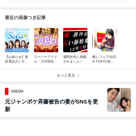
最近の画像つき記事
【お知らせ】新
スーパーアイド
週間女性に掲載
癒しフェア2022
規電話占いサイ
ル「大沢樹生」
されました✨
in TOKYO初出
ト サービス開
さんと対談！
展！
始のお知らせ
もっと見る
ABEMA
元ジャンポケ斉藤被告の妻がSNSを更
新