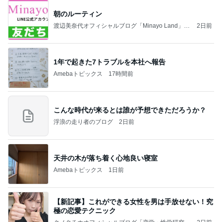
朝のルーティン
渡辺美奈代オフィシャルブログ「Minayo Land」P
2日前
owered by Ameba
1年で起きた7トラブルを本社へ報告
Amebaトピックス
17時間前
こんな時代が来るとは誰が予想できただろうか？
浮浪の走り者のブログ
2日前
天井の木が落ち着く心地良い寝室
Amebaトピックス
1日前
【新記事】これができる女性を男は手放せない！究
極の恋愛テクニック