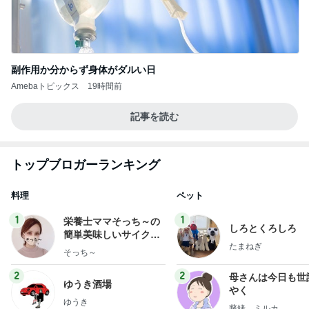
副作用か分からず身体がダルい日
Amebaトピックス
19時間前
記事を読む
トップブロガーランキング
料理
ペット
1
1
栄養士ママそっち～の
しろとくろしろ
簡単美味しいサイクル
たまねぎ
献立
そっち～
2
2
母さんは今日も世
ゆうき酒場
やく
ゆうき
藤緒 ミルカ