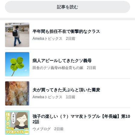
記事を読む
半年間も担任不在で衝撃的なクラス
Amebaトピックス
2日前
病人アピールしてきたクソ義母
田舎のクソ義母vs都会育ちの嫁
2日前
夫が買ってきた天ぷらと頂いた蕎麦
Amebaトピックス
1日前
強子の楽しい（？）ママ友トラブル【年長編】第10
2話
ウメブログ
2日前