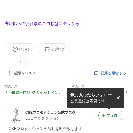
占い師へのお仕事のご依頼はコチラから
いいね
リブログ
7
記事を報告する
記事をシェア
前の記事
次の記事
鶴駕一声(カクガイッセイ)が
電話占いサイト【HARETA
気に入ったらフォロー
漫画家の沼津マリーさんを鑑
(ハレタ)】にAKATSUKI先生
定！
が仲間入り！
会員登録は不要です
CSEプロダクション公式ブログ
フォロー
CSEプロダクション
CSEプロダクションの活動を報告致します。