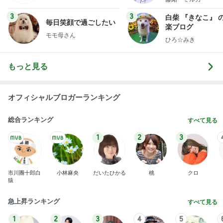
3
3
白柴 『きなこ』 
毎日笑顔で過ごしたい
楽ブログ
モモ母さん
ひろ☆みき
もっと見る
オフィシャルブロガーランキング
総合ランキング
すべて見る
1
2
3
市川團十郎白
小林麻央
だいたひかる
桃
クロ
猿
急上昇ランキング
すべて見る
1
2
3
4
5