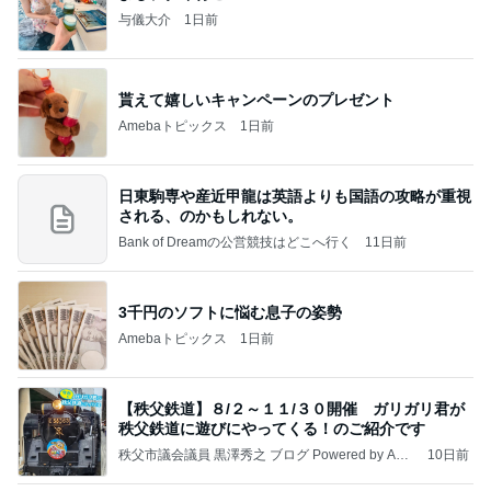
与儀大介
1日前
貰えて嬉しいキャンペーンのプレゼント
Amebaトピックス
1日前
日東駒専や産近甲龍は英語よりも国語の攻略が重視
される、のかもしれない。
Bank of Dreamの公営競技はどこへ行く
11日前
3千円のソフトに悩む息子の姿勢
Amebaトピックス
1日前
【秩父鉄道】８/２～１１/３０開催 ガリガリ君が
秩父鉄道に遊びにやってくる！のご紹介です
秩父市議会議員 黒澤秀之 ブログ Powered by Ame
10日前
ba