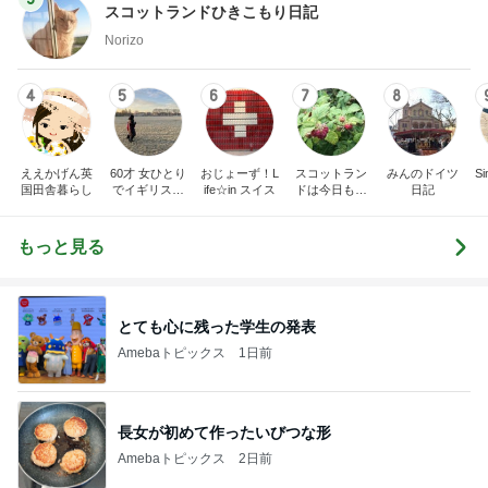
スコットランドひきこもり日記
Norizo
4
5
6
7
8
ええかげん英
60才 女ひとり
おじょーず！L
スコットラン
みんのドイツ
Si
国田舎暮らし
でイギリスに
ife☆in スイス
ドは今日も曇
日記
移住
り空
もっと見る
とても心に残った学生の発表
Amebaトピックス
1日前
長女が初めて作ったいびつな形
Amebaトピックス
2日前