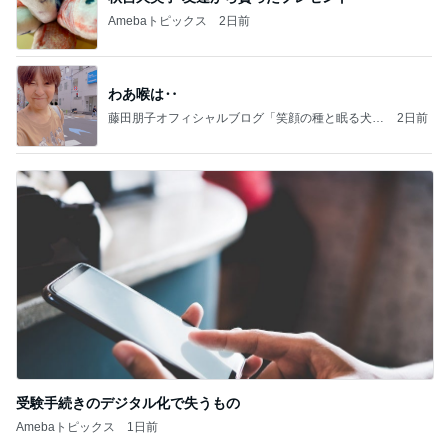
Amebaトピックス
2日前
わあ喉は‥
藤田朋子オフィシャルブログ「笑顔の種と眠る犬」
2日前
Powered by Ameba
受験手続きのデジタル化で失うもの
Amebaトピックス
1日前