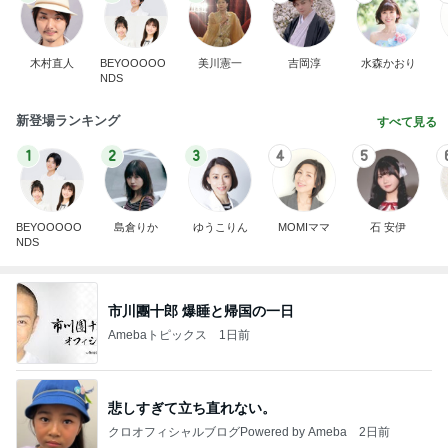
木村直人
BEYOOOOO
美川憲一
吉岡淳
水森かおり
NDS
新登場ランキング
すべて見る
1
2
3
4
5
BEYOOOOO
島倉りか
ゆうこりん
MOMIママ
石 安伊
NDS
市川團十郎 爆睡と帰国の一日
Amebaトピックス
1日前
悲しすぎて立ち直れない。
クロオフィシャルブログPowered by Ameba
2日前