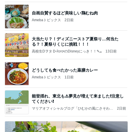
自画自賛するほど美味しい鶏むね肉
Amebaトピックス
2日前
大当たり？！ディズニーストア夏祭り…何当た
る？！夏祭りくじに挑戦！！！
高校生Dヲタ Ꭰ-ᎮꭵꭹꭴのDisneyにっき！！✎ܚ
13日前
どうしても食べたかった薬膳カレー
Amebaトピックス
1日前
能登揺れ、東北も⚠️夢見が増えて来ました❗️注意し
てください❗️
マリアオフィシャルブログ「ひむかの風にさそわれ
2日前
て」Powered by Ameba