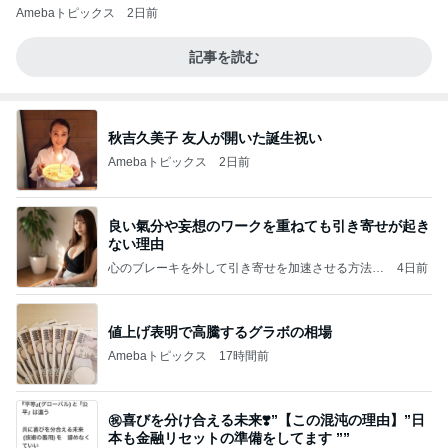
Amebaトピックス
2日前
記事を読む
秋吉久美子 友人が開いた誕生祝い
Amebaトピックス
2日前
良い氣分や妄想のワークを重ねても引き寄せが起き
ない理由
心のブレーキを外して引き寄せを加速させる方法：
4日前
引き寄せ研究所
値上げ表明で高騰するグラボの相場
Amebaトピックス
17時間前
㊗️喜びを分け合える未来❣️”【この混沌の理由】”⽇
本も⾦融リセットの準備をしてます ””