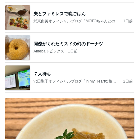
夫とファミレスで晩ごはん
武東由美オフィシャルブログ「MOTOちゃんとのは
1日前
っぴぃな毎日」Powered by Ameba
同僚がくれたミスドの幻のドーナツ
Amebaトピックス
1日前
７人待ち
沢田聖子オフィシャルブログ「In My Heartな旅日
2日前
記」by Ameba