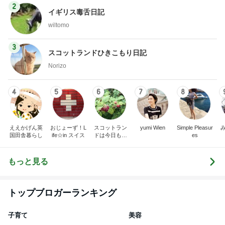
2
イギリス毒舌日記
wiltomo
3
スコットランドひきこもり日記
Norizo
4
5
6
7
8
ええかげん英
おじょーず！L
スコットラン
yumi Wien
Simple Pleasur
国田舎暮らし
ife☆in スイス
ドは今日も曇
es
り空
もっと見る
トップブロガーランキング
子育て
美容