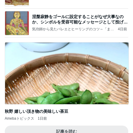
涅槃寂静をゴールに設定することがなぜ大事なの
か、シンボルを受容可能なメッセージとして投げる
ことが
気功師から見たバレエとヒーリングのコツ～「まと
4日前
いのば」ブログ
秋野 嬉しい頂き物の美味しい茶豆
Amebaトピックス
1日前
記事を読む