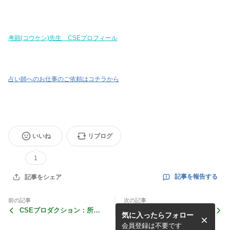
考顕(コウケン)先生 CSEプロフィール
占い師へのお仕事のご依頼はコチラから
いいね
リブログ
1
記事を報告する
記事をシェア
前の記事
次の記事
CSEプロダクション：所属
CSEプロダクション：所属
気に入ったらフォロー
タレント紹介『藤原弥生(フ
タレント紹介『りひと』先生
ジワラヤヨイ)』先生
会員登録は不要です