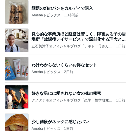
話題の幻のパンをカルディで購入
Amebaトピックス
11時間前
良心的な事業所ほど経営は苦しく、障害ある子の居
場所「放課後デイサービス」で深刻化する理念と現
実の
立石美津子オフィシャルブログ「テキトー母さんの
1日前
すすめ」Powered by Ameba
わけわからないくらいお得なセット
Amebaトピックス
2日前
好きな男には愛されない女の魂の秘密
クノタチホオフィシャルブログ「恋学・性学研究
1日前
室」Powered by Ameba
少し値段がネックに感じたパン
Amebaトピックス
1日前