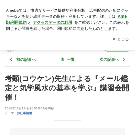
考顕(コウケン)先生による『メール鑑定と気学風水の基本を学
ぶ』講習会開催！ | CSEプロダクション公式ブログ
アプリをダウンロードして
ブログの更新通知
を受け取りまし
開く
ょう。
CSEプロダクション公式ブログ
フォロー
前の記事へ
一覧
次の記事へ
考顕(コウケン)先生による『メール鑑
定と気学風水の基本を学ぶ』講習会開
催！
2014年12月11日(木) 03時02分38秒
テーマ：
お仕事情報