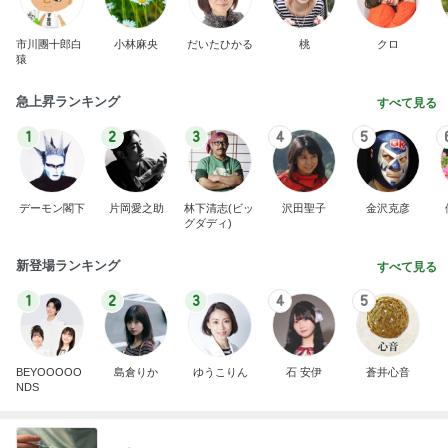
市川團十郎白
小林麻央
だいたひかる
桃
クロ
猿
急上昇ランキング
すべて見る
1
2
3
4
5
デーモン閣下
片岡愛之助
林下清志(ビッ
沢田聖子
金沢克彦
グダディ)
新登場ランキング
すべて見る
1
2
3
4
5
BEYOOOOO
島倉りか
ゆうこりん
石 安伊
蒼井心音
NDS