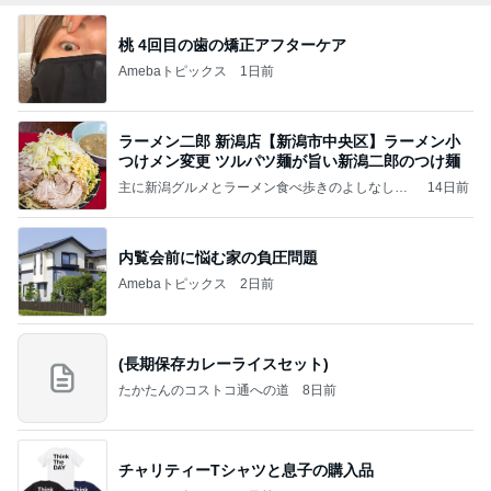
桃 4回目の歯の矯正アフターケア
Amebaトピックス
1日前
ラーメン二郎 新潟店【新潟市中央区】ラーメン小
つけメン変更 ツルパツ麺が旨い新潟二郎のつけ麺
主に新潟グルメとラーメン食べ歩きのよしなしご
14日前
と
内覧会前に悩む家の負圧問題
Amebaトピックス
2日前
(長期保存カレーライスセット)
たかたんのコストコ通への道
8日前
チャリティーTシャツと息子の購入品