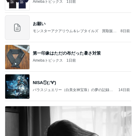
Amebaトピックス
1日前
お願い
モンスターアクアリウム＆レプタイルズ 買取販売
8日前
情報
第一印象はただの布だった暑さ対策
Amebaトピックス
1日前
NISA①(;'∀')
パラスジュエリー（白美女神宝珠）の夢の記録
14日前
（続編）