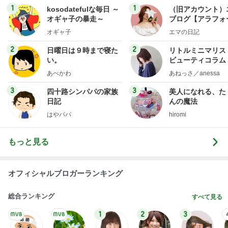
1
1
kosodatefulな毎日 ～
（旧アカウント）
オギャ子の暴走～
ブログ【アラフォ
社売却セカンドラ
オギャ子
エマの日記
フ】
2
2
日曜日は９時まで寝た
リトルミニマリス
い。
ビューティコラム 
little minimalist'
あべかわ
あねっさ／anessa
uty colum
3
3
四十路シンパパの家族
美人になれる、た
日記
んの魔法
はやパパ
hiromi
もっと見る
オフィシャルブロガーランキング
総合ランキング
すべて見る
1
2
3