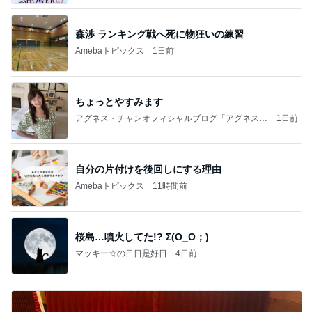
森渉 ランキング戦へ死に物狂いの練習
Amebaトピックス
1日前
ちょっとやすみます
アグネス・チャンオフィシャルブログ「アグネスち
1日前
ゃんこ鍋」Powered by Ameba
自分の片付けを後回しにする理由
Amebaトピックス
11時間前
桜島…噴火してた!? Σ(O_O；)
マッキー☆の日日是好日
4日前