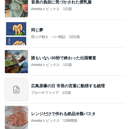
首肩の負担に気づかされた授乳服
Amebaトピックス
1日前
同じ夢
四コマ戦士 パパ戦記
10日前
誰もいない30秒で終わった出国審査
Amebaトピックス
1日前
広島原爆の日 市長の言葉に動揺する総理
ブルーサファイア
1日前
レンジだけで作れる絶品冷製パスタ
Amebaトピックス
13時間前