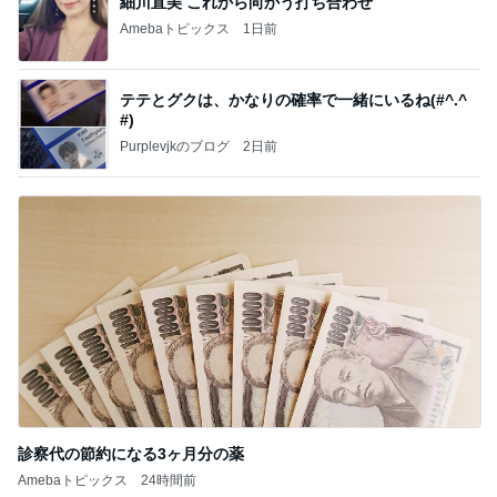
細川直美 これから向かう打ち合わせ
Amebaトピックス
1日前
テテとグクは、かなりの確率で一緒にいるね(#^.^
#)
Purplevjkのブログ
2日前
診察代の節約になる3ヶ月分の薬
Amebaトピックス
24時間前