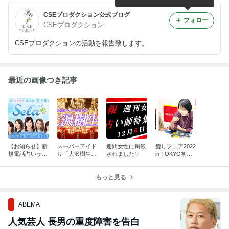
CSEプロダクション公式ブログ
フォロー
CSEプロダクション
CSEプロダクションの活動を報告致します。
最近の画像つき記事
【お知らせ】新
スーパーアイド
週間女性に掲載
癒しフェア2022
規電話占いサイ
ル「大沢樹生」
されました✨
in TOKYO初出
ト サービス開
さんと対談！
展！
始のお知らせ
もっと見る
ABEMA
人気芸人 長男の重度障害を告白