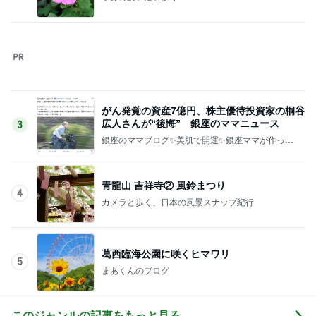
がん発覚の資産7億円、株主優待投資家の桐谷
広人さんが“後悔” 銀座のママニュース
3
銀座のママブログ✨美肌で開運✨銀座ママが作った
化粧品✨銀座クラブ高嶋25歳で開店✨高嶋りえ子
お着物でエルメス バーキン コーデ
青龍山 吉祥寺② 風鈴まつり
4
カメラと歩く、日本の風景スナップ紀行
葛西臨海公園に咲くヒマワリ
5
まあくんのブログ
このジャンルの記事をもっと見る