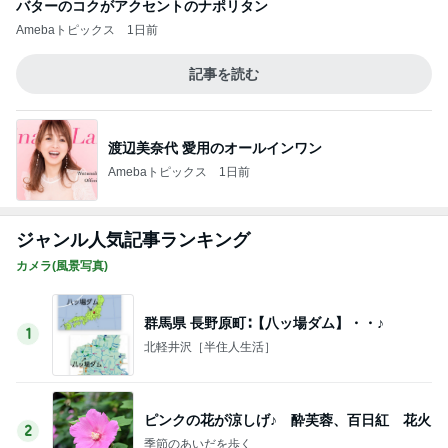
バターのコクがアクセントのナポリタン
Amebaトピックス
1日前
記事を読む
渡辺美奈代 愛用のオールインワン
Amebaトピックス
1日前
ジャンル人気記事ランキング
カメラ(風景写真)
群馬県 長野原町∶【八ッ場ダム】・・♪
1
北軽井沢［半住人生活］
ピンクの花が涼しげ♪ 酔芙蓉、百日紅 花火
2
季節のあいだを歩く