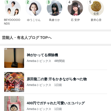
1
2
3
4
5
BEYOOOOO
ゆうこりん
島倉りか
石 安伊
蒼井心音
NDS
芸能人・有名人ブログ TOPへ
神がかってる掃除機
Amebaトピックス
4時間前
原田龍二の妻 汗をかきながら食べた物
Amebaトピックス
1日前
400円でガチャれた可愛いエコバッグ
Amebaトピックス
1日前