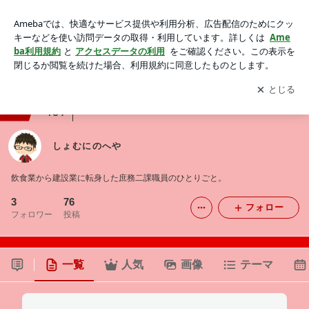
しょむにのへや
アプリをダウンロードして
ブログの更新通知
を受け取りまし
開く
ょう。
ranking
会社・広報ジャンル
407
しょむにのへや
飲食業から建設業に転身した庶務二課職員のひとりごと。
3
76
フォロー
フォロワー
投稿
一覧
人気
画像
テーマ