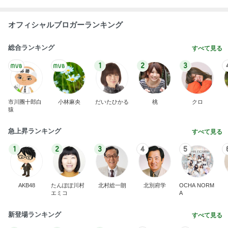
オフィシャルブロガーランキング
総合ランキング
すべて見る
1
2
3
市川團十郎白
小林麻央
だいたひかる
桃
クロ
猿
急上昇ランキング
すべて見る
1
2
3
4
5
AKB48
たんぽぽ川村
北村総一朗
北別府学
OCHA NORM
エミコ
A
新登場ランキング
すべて見る