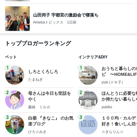
山田邦子 宇都宮の激励会で寝落ち
Amebaトピックス
1日前
トップブロガーランキング
ペット
インテリア&DIY
1
1
おうちと暮らしの
しろとくろしろ
ピ 〜HOME&LI
たまねぎ
yuki (ドキ子）
2
2
母さんは今日も世話を
ほんとうに必要な
やく
か持たない暮らし
ep Life Simple
藤緒 ミルカ
yukiko
ンテリアのきろく
3
3
白柴 『きなこ』 のお気
１００均・カルデ
楽ブログ
好き！食いしん坊
らりん☆のブログ
ひろ☆みき
☆きらりん☆