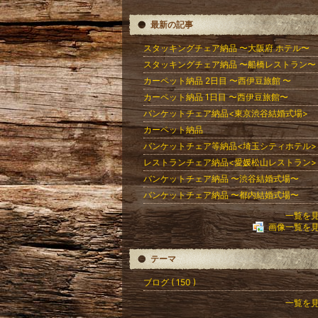
最新の記事
スタッキングチェア納品 〜大阪府 ホテル〜
スタッキングチェア納品 〜船橋レストラン〜
カーペット納品 2日目 〜西伊豆旅館 〜
カーペット納品 1日目 〜西伊豆旅館〜
バンケットチェア納品<東京渋谷結婚式場>
カーペット納品
バンケットチェア等納品<埼玉シティホテル>
レストランチェア納品<愛媛松山レストラン>
バンケットチェア納品 〜渋谷結婚式場〜
バンケットチェア納品 〜都内結婚式場〜
一覧を
画像一覧を
テーマ
ブログ ( 150 )
一覧を