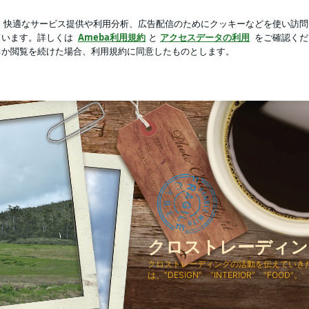
たお買い物
芸能人ブログ
人気ブログ
新規登録
ログ
クロストレーディン
クロストレーディングの活動を伝えていき
は、”DESIGN” ”INTERIOR” ”FOOD”。