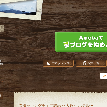
ェ
ブログトップ
記事一覧
お客
見る
次
↑
ラ
ン
キ
ン
る
グ
上
昇
スタッキングチェア納品 〜大阪府 ホテル〜