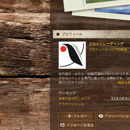
プロフィール
クロストレーディング
プロフィール
｜
ピグの部屋
自己紹介：ホテル・結婚式場向けのバンケットチ
アやカーペットを専門に扱っている商社です。"
様だけのオリジナ...
続きを
ランキング
314,083
全体ブログランキング
位
アラサージャンル
フォロー
アメンバーにな
メッセージを送る